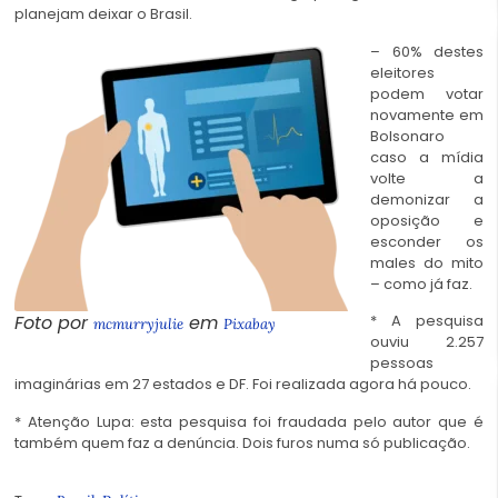
planejam deixar o Brasil.
– 60% destes
eleitores
podem votar
novamente em
Bolsonaro
caso a mídia
volte a
demonizar a
oposição e
esconder os
males do mito
– como já faz.
Foto por
em
* A pesquisa
mcmurryjulie
Pixabay
ouviu 2.257
pessoas
imaginárias em 27 estados e DF. Foi realizada agora há pouco.
* Atenção Lupa: esta pesquisa foi fraudada pelo autor que é
também quem faz a denúncia. Dois furos numa só publicação.