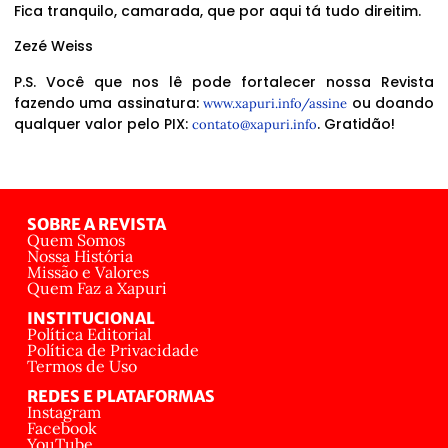
Fica tranquilo, camarada, que por aqui tá tudo direitim.
Zezé Weiss
P.S. Você que nos lê pode fortalecer nossa Revista
fazendo uma assinatura:
ou doando
www.xapuri.info/assine
qualquer valor pelo PIX:
. Gratidão!
contato@xapuri.info
SOBRE A REVISTA
Quem Somos
Nossa História
Missão e Valores
Quem Faz a Xapuri
INSTITUCIONAL
Política Editorial
Política de Privacidade
Termos de Uso
REDES E PLATAFORMAS
Instagram
Facebook
YouTube