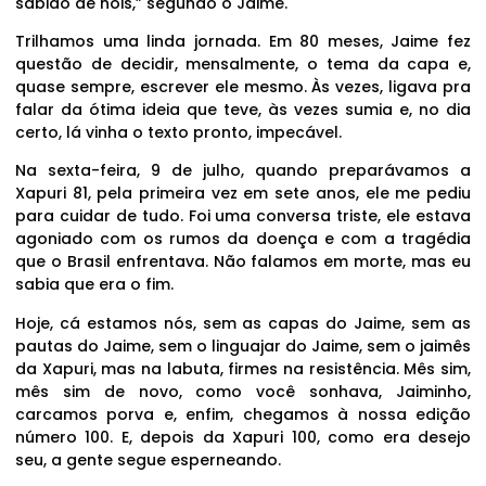
sabido de nóis,” segundo o Jaime.
Trilhamos uma linda jornada. Em 80 meses, Jaime fez
questão de decidir, mensalmente, o tema da capa e,
quase sempre, escrever ele mesmo. Às vezes, ligava pra
falar da ótima ideia que teve, às vezes sumia e, no dia
certo, lá vinha o texto pronto, impecável.
Na sexta-feira, 9 de julho, quando preparávamos a
Xapuri 81, pela primeira vez em sete anos, ele me pediu
para cuidar de tudo. Foi uma conversa triste, ele estava
agoniado com os rumos da doença e com a tragédia
que o Brasil enfrentava. Não falamos em morte, mas eu
sabia que era o fim.
Hoje, cá estamos nós, sem as capas do Jaime, sem as
pautas do Jaime, sem o linguajar do Jaime, sem o jaimês
da Xapuri, mas na labuta, firmes na resistência. Mês sim,
mês sim de novo, como você sonhava, Jaiminho,
carcamos porva e, enfim, chegamos à nossa edição
número 100. E, depois da Xapuri 100, como era desejo
seu, a gente segue esperneando.