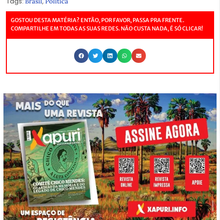
Tags:
,
Brasil
Política
GOSTOU DESTA MATÉRIA? ENTÃO, POR FAVOR, PASSA PRA FRENTE.
COMPARTILHE EM TODAS AS SUAS REDES. NÃO CUSTA NADA, É SÓ CLICAR!