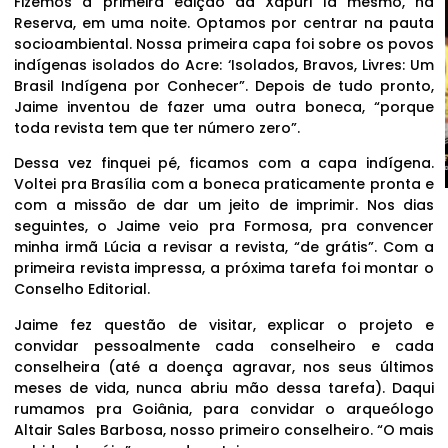
Fizemos a primeira edição da Xapuri lá mesmo, na
Reserva, em uma noite. Optamos por centrar na pauta
socioambiental. Nossa primeira capa foi sobre os povos
indígenas isolados do Acre: ‘Isolados, Bravos, Livres: Um
Brasil Indígena por Conhecer”. Depois de tudo pronto,
Jaime inventou de fazer uma outra boneca, “porque
toda revista tem que ter número zero”.
Dessa vez finquei pé, ficamos com a capa indígena.
Voltei pra Brasília com a boneca praticamente pronta e
com a missão de dar um jeito de imprimir. Nos dias
seguintes, o Jaime veio pra Formosa, pra convencer
minha irmã Lúcia a revisar a revista, “de grátis”. Com a
primeira revista impressa, a próxima tarefa foi montar o
Conselho Editorial.
Jaime fez questão de visitar, explicar o projeto e
convidar pessoalmente cada conselheiro e cada
conselheira (até a doença agravar, nos seus últimos
meses de vida, nunca abriu mão dessa tarefa). Daqui
rumamos pra Goiânia, para convidar o arqueólogo
Altair Sales Barbosa, nosso primeiro conselheiro. “O mais