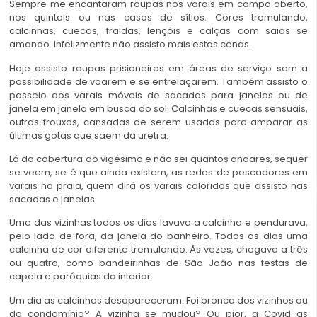
Sempre me encantaram roupas nos varais em campo aberto,
nos quintais ou nas casas de sítios. Cores tremulando,
calcinhas, cuecas, fraldas, lençóis e calças com saias se
amando. Infelizmente não assisto mais estas cenas.
Hoje assisto roupas prisioneiras em áreas de serviço sem a
possibilidade de voarem e se entrelaçarem. Também assisto o
passeio dos varais móveis de sacadas para janelas ou de
janela em janela em busca do sol. Calcinhas e cuecas sensuais,
outras frouxas, cansadas de serem usadas para amparar as
últimas gotas que saem da uretra.
Lá da cobertura do vigésimo e não sei quantos andares, sequer
se veem, se é que ainda existem, as redes de pescadores em
varais na praia, quem dirá os varais coloridos que assisto nas
sacadas e janelas.
Uma das vizinhas todos os dias lavava a calcinha e pendurava,
pelo lado de fora, da janela do banheiro. Todos os dias uma
calcinha de cor diferente tremulando. Às vezes, chegava a três
ou quatro, como bandeirinhas de São João nas festas de
capela e paróquias do interior.
Um dia as calcinhas desapareceram. Foi bronca dos vizinhos ou
do condomínio? A vizinha se mudou? Ou pior, a Covid as