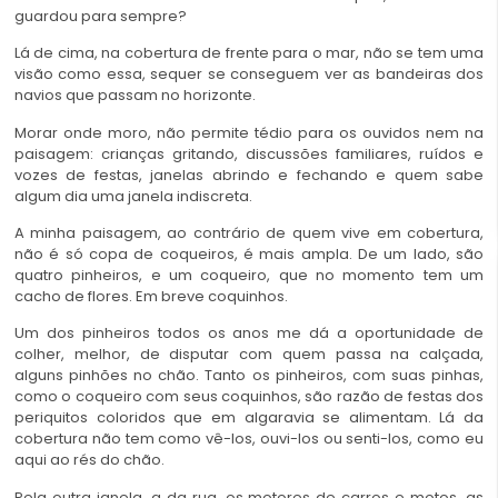
guardou para sempre?
Lá de cima, na cobertura de frente para o mar, não se tem uma
visão como essa, sequer se conseguem ver as bandeiras dos
navios que passam no horizonte.
Morar onde moro, não permite tédio para os ouvidos nem na
paisagem: crianças gritando, discussões familiares, ruídos e
vozes de festas, janelas abrindo e fechando e quem sabe
algum dia uma janela indiscreta.
A minha paisagem, ao contrário de quem vive em cobertura,
não é só copa de coqueiros, é mais ampla. De um lado, são
quatro pinheiros, e um coqueiro, que no momento tem um
cacho de flores. Em breve coquinhos.
Um dos pinheiros todos os anos me dá a oportunidade de
colher, melhor, de disputar com quem passa na calçada,
alguns pinhões no chão. Tanto os pinheiros, com suas pinhas,
como o coqueiro com seus coquinhos, são razão de festas dos
periquitos coloridos que em algaravia se alimentam. Lá da
cobertura não tem como vê-los, ouvi-los ou senti-los, como eu
aqui ao rés do chão.
Pela outra janela, a da rua, os motores de carros e motos, as