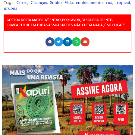
Tags:
,
,
,
,
,
,
,
Cores
Crianças
Sonho
Vida
conhecimento
rua
tropical
urubus
GOSTOU DESTA MATÉRIA? ENTÃO, POR FAVOR, PASSA PRA FRENTE.
COMPARTILHE EM TODAS AS SUAS REDES. NÃO CUSTA NADA, É SÓ CLICAR!