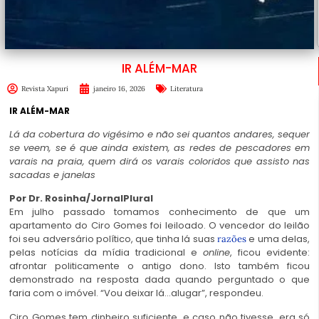
IR ALÉM-MAR
Revista Xapuri
janeiro 16, 2026
Literatura
IR ALÉM-MAR
Lá da cobertura do vigésimo e não sei quantos andares, sequer
se veem, se é que ainda existem, as redes de pescadores em
varais na praia, quem dirá os varais coloridos que assisto nas
sacadas e janelas
Por Dr. Rosinha/JornalPlural
Em julho passado tomamos conhecimento de que um
apartamento do Ciro Gomes foi leiloado. O vencedor do leilão
foi seu adversário político, que tinha lá suas
e uma delas,
razões
pelas notícias da mídia tradicional e
online
, ficou evidente:
afrontar politicamente o antigo dono. Isto também ficou
demonstrado na resposta dada quando perguntado o que
faria com o imóvel. “Vou deixar lá…alugar”, respondeu.
Ciro Gomes tem dinheiro suficiente, e caso não tivesse, era só