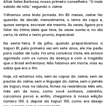
Altair Sales Barbosa, nosso primeiro conselheiro. “O mais
sabido de nóis,” segundo o Jaime.
Trilhamos uma linda jornada. Em 80 meses, Jaime fez
questão de decidir, mensalmente, o tema da capa e,
quase sempre, escrever ele mesmo. Às vezes, ligava pra
falar da ótima ideia que teve, às vezes sumia e, no dia
certo, lá vinha o texto pronto, impecável.
Na sexta-feira, 9 de julho, quando preparávamos a
Xapuri 81, pela primeira vez em sete anos, ele me pediu
para cuidar de tudo. Foi uma conversa triste, ele estava
agoniado com os rumos da doença e com a tragédia
que o Brasil enfrentava. Não falamos em morte, mas eu
sabia que era o fim.
Hoje, cá estamos nós, sem as capas do Jaime, sem as
pautas do Jaime, sem o linguajar do Jaime, sem o jaimês
da Xapuri, mas na labuta, firmes na resistência. Mês sim,
mês sim de novo, como você sonhava, Jaiminho,
carcamos porva e, enfim, chegamos à nossa edição
número 100. E, depois da Xapuri 100, como era desejo