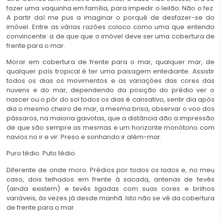
fazer uma vaquinha em família, para impedir o leilão. Não o fez.
A partir daí me pus a imaginar o porquê de desfazer-se do
imóvel. Entre as várias razões coloco como uma que entendo
convincente: a de que que o imóvel deve ser uma cobertura de
frente para o mar.
Morar em cobertura de frente para o mar, qualquer mar, de
qualquer país tropical é ter uma paisagem entediante. Assistir
todos os dias os movimentos e as variações das cores das
nuvens e do mar, dependendo da posição do prédio ver o
nascer ou o pôr do sol todos os dias é cansativo, sentir dia após
dia o mesmo cheiro de mar, a mesma brisa, observar o voo dos
pássaros, na maioria gaivotas, que a distância dão a impressão
de que são sempre as mesmas e um horizonte monótono com
navios no ir e vir. Preso e sonhando ir além-mar.
Puro tédio. Puto tédio.
Diferente de onde moro. Prédios por todos os lados e, no meu
caso, dois telhados em frente à sacada, antenas de tevês
(ainda existem) e tevês ligadas com suas cores e brilhos
variáveis, às vezes já desde manhã. Isto não se vê da cobertura
de frente para o mar.