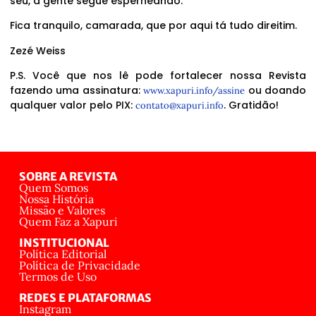
seu, a gente segue esperneando.
Fica tranquilo, camarada, que por aqui tá tudo direitim.
Zezé Weiss
P.S. Você que nos lê pode fortalecer nossa Revista
fazendo uma assinatura:
ou doando
www.xapuri.info/assine
qualquer valor pelo PIX:
. Gratidão!
contato@xapuri.info
SOBRE A REVISTA
Quem Somos
Nossa História
Missão e Valores
Quem Faz a Xapuri
INSTITUCIONAL
Política Editorial
Política de Privacidade
Termos de Uso
REDES E PLATAFORMAS
Instagram