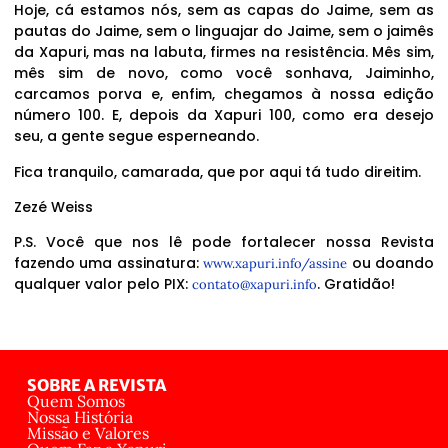
Hoje, cá estamos nós, sem as capas do Jaime, sem as
pautas do Jaime, sem o linguajar do Jaime, sem o jaimês
da Xapuri, mas na labuta, firmes na resistência. Mês sim,
mês sim de novo, como você sonhava, Jaiminho,
carcamos porva e, enfim, chegamos à nossa edição
número 100. E, depois da Xapuri 100, como era desejo
seu, a gente segue esperneando.
Fica tranquilo, camarada, que por aqui tá tudo direitim.
Zezé Weiss
P.S. Você que nos lê pode fortalecer nossa Revista
fazendo uma assinatura:
ou doando
www.xapuri.info/assine
qualquer valor pelo PIX:
. Gratidão!
contato@xapuri.info
SOBRE A REVISTA
Quem Somos
Nossa História
Missão e Valores