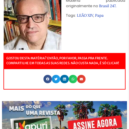
Matéria publicada
originalmente no
Brasil 247.
Tags:
,
LEÃO XIV
Papa
GOSTOU DESTA MATÉRIA? ENTÃO, POR FAVOR, PASSA PRA FRENTE.
COMPARTILHE EM TODAS AS SUAS REDES. NÃO CUSTA NADA, É SÓ CLICAR!