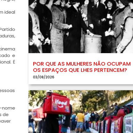
m ideal
Partido
aduras,
 cinema
ncado e
onal. É
POR QUE AS MULHERES NÃO OCUPAM
OS ESPAÇOS QUE LHES PERTENCEM?
03/08/2026
pessoas
 — nome
s de
eaver