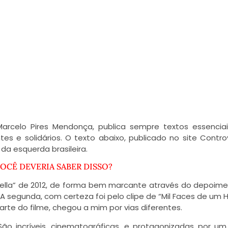
Marcelo Pires Mendonça, publica sempre textos essencia
s e solidários. O texto abaixo, publicado no site Controv
da esquerda brasileira.
OCÊ DEVERIA SABER DISSO?
hella” de 2012, de forma bem marcante através do depoim
. A segunda, com certeza foi pelo clipe de “Mil Faces de u
rte do filme, chegou a mim por vias diferentes.
 incríveis, cinematográficas, e protagonizadas por um