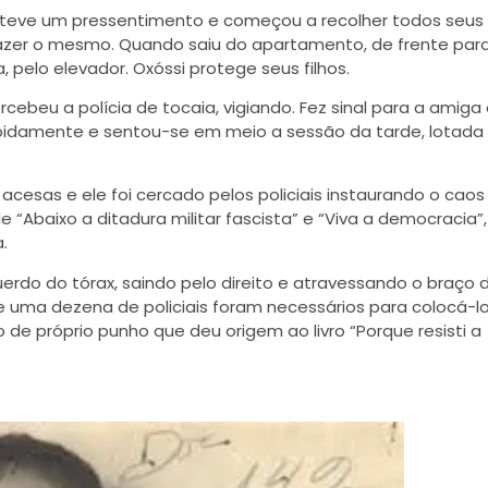
o teve um pressentimento e começou a recolher todos seus
azer o mesmo. Quando saiu do apartamento, de frente par
, pelo elevador. Oxóssi protege seus filhos.
cebeu a polícia de tocaia, vigiando. Fez sinal para a amiga 
apidamente e sentou-se em meio a sessão da tarde, lotada
cesas e ele foi cercado pelos policiais instaurando o caos
e “Abaixo a ditadura militar
fascista” e “Viva a democracia”,
.
uerdo do tórax, saindo pelo direito e atravessando o braço 
se uma dezena de policiais foram necessários para colocá-l
o de próprio punho que deu origem ao livro “Porque resisti a