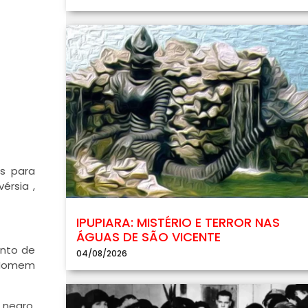
is para
érsia ,
IPUPIARA: MISTÉRIO E TERROR NAS
ÁGUAS DE SÃO VICENTE
ento de
04/08/2026
m Homem
 negro,