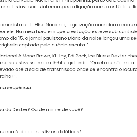
 um dos invasores interrompeu a ligação com o estúdio e li
Comunista e do Hino Nacional, a gravação anunciou o nome
 por ele. Na meia hora em que a estação esteve sob control
mo dia 15, o jornal paulistano Diário da Noite lançou uma s
ighella captado pelo o rádio escuta ”.
onal é Mano Brown, KL Jay, Edi Rock, Ice Blue e Dexter ch
mo se estivessem em 1964 e gritando: “Quieto senão morre
é levado até a sala de transmissão onde se encontra o locuto
alho! ”.
na sequência.
 ou do Dexter? Ou de mim e de você?
nunca é citado nos livros didáticos?