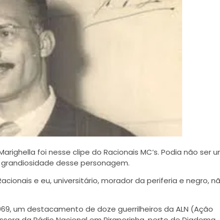
arighella foi nesse clipe do Racionais MC’s. Podia não ser 
 grandiosidade desse personagem.
nais e eu, universitário, morador da periferia e negro, n
969, um destacamento de doze guerrilheiros da ALN (Ação
issora da Rádio Nacional em Piraporinha, perto de Diadema