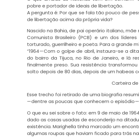
pobre e portador de ideais de libertação.
A pergunta é: Por que se fala tão pouco de pe
de libertação acima da própria vida?
Nascido na Bahia, de pai operário italiano, mãe
Comunista Brasileiro (PCB) e um dos líderes
torturado, guerrilheiro e poeta. Para a grande mí
“1964 — Com o golpe de abril, instaura-se a dit
do bairro da Tijuca, no Rio de Janeiro, e lá r
finalmente preso. Sua resistência transformou
solto depois de 80 dias, depois de um habeas c
Carteira de
Esse trecho foi retirado de uma biografia resu
— dentre as poucas que conhecem o episódio — d
O que eu sei sobre o fato: em 9 de maio de 196
dado as casas usadas de esconderijo na ditadur
existência. Marighella tinha marcado um encon
algumas roupas que haviam ficado para trás na 