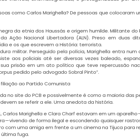
ssoas como Carlos Marighella? De pessoas que colocaram u
 negra da etnia dos Haussás e origem humilde. Militante do 
 da Ação Nacional Libertadora (ALN). Preso em duas dit
dia e os que escrevem a História: terrorista.
adura militar. Perseguido pela polícia, Marighella entra num
esiste aos policiais até ser diversas vezes baleado, espa
 sua prisão em um ato político que teve repercussão naci
orpus pedido pelo advogado Sobral Pinto”.
 filiação ao Partido Comunista
mida no site do PCB e possivelmente é como a maioria das 
evem se referir a ele. Uma anedota da história.
4, Carlos Marighella e Clara Charf estavam em um aparelho
a — vivendo de forma ilegal e escondendo quaisquer rastro
tro com uma amiga em frente a um cinema na Tijuca para r
última fuga.