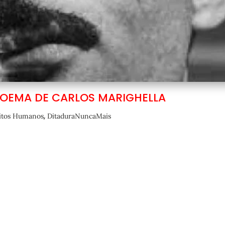
POEMA DE CARLOS MARIGHELLA
,
itos Humanos
DitaduraNuncaMais