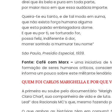
direi que és bela e pura em toda parte,
por maior risco em que essa audácia importe.
Queira-te eu tanto, e de tal modo em suma,
que não exista força humana alguma
que esta paixão embriagadora dome.
E que eu por ti, se torturado for,
possa feliz, indiferente à dor,
morrer sorrindo a murmurar teu nome”
São Paulo, Presídio Especial, 1939.
Fonte: Café com Marx –
uma iniciativa de 
formação de seres humanos críticos, consciente
informa um pouco sobre este militante lendário 
QUEM FOI CARLOS MARIGHELLA E POR QUE V
A primeira eu soube pelo documentário “Marig
Clara Charf, sua companheira de vida e de luta
Leal” dos Racionais MC’s que, mesmo fazendo pa
O que ambas as histórias têm em comum? São