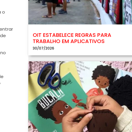
a o
entrar
OIT ESTABELECE REGRAS PARA
 de
TRABALHO EM APLICATIVOS
30/07/2026
 no
de
o