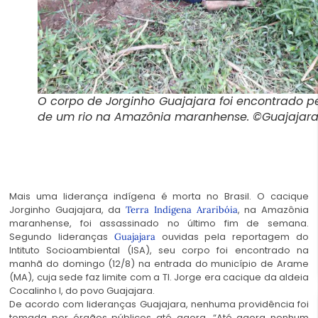
O corpo de Jorginho Guajajara foi encontrado p
de um rio na Amazônia maranhense. ©Guajajar
Mais uma liderança indígena é morta no Brasil. O cacique
Jorginho Guajajara, da
, na Amazônia
Terra Indígena Araribóia
maranhense, foi assassinado no último fim de semana.
Segundo lideranças
ouvidas pela reportagem do
Guajajara
Intituto Socioambiental (ISA), seu corpo foi encontrado na
manhã do domingo (12/8) na entrada do município de Arame
(MA), cuja sede faz limite com a TI. Jorge era cacique da aldeia
Cocalinho I, do povo Guajajara.
De acordo com lideranças Guajajara, nenhuma providência foi
tomada por órgãos públicos até agora. “Até agora nenhum