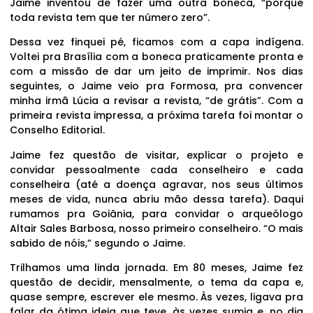
Jaime inventou de fazer uma outra boneca, “porque
toda revista tem que ter número zero”.
Dessa vez finquei pé, ficamos com a capa indígena.
Voltei pra Brasília com a boneca praticamente pronta e
com a missão de dar um jeito de imprimir. Nos dias
seguintes, o Jaime veio pra Formosa, pra convencer
minha irmã Lúcia a revisar a revista, “de grátis”. Com a
primeira revista impressa, a próxima tarefa foi montar o
Conselho Editorial.
Jaime fez questão de visitar, explicar o projeto e
convidar pessoalmente cada conselheiro e cada
conselheira (até a doença agravar, nos seus últimos
meses de vida, nunca abriu mão dessa tarefa). Daqui
rumamos pra Goiânia, para convidar o arqueólogo
Altair Sales Barbosa, nosso primeiro conselheiro. “O mais
sabido de nóis,” segundo o Jaime.
Trilhamos uma linda jornada. Em 80 meses, Jaime fez
questão de decidir, mensalmente, o tema da capa e,
quase sempre, escrever ele mesmo. Às vezes, ligava pra
falar da ótima ideia que teve, às vezes sumia e, no dia