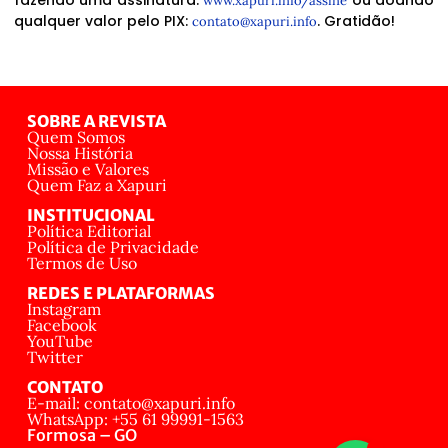
fazendo uma assinatura:
ou doando
www.xapuri.info/assine
qualquer valor pelo PIX:
. Gratidão!
contato@xapuri.info
SOBRE A REVISTA
Quem Somos
Nossa História
Missão e Valores
Quem Faz a Xapuri
INSTITUCIONAL
Política Editorial
Política de Privacidade
Termos de Uso
REDES E PLATAFORMAS
Instagram
Facebook
YouTube
Twitter
CONTATO
E-mail: contato@xapuri.info
WhatsApp: +55 61 99991-1563
Formosa – GO