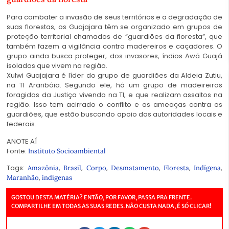
Para combater a invasão de seus territórios e a degradação de
suas florestas, os Guajajara têm se organizado em grupos de
proteção territorial chamados de “guardiões da floresta”, que
também fazem a vigilância contra madereiros e caçadores. O
grupo ainda busca proteger, dos invasores, índios Awá Guajá
isolados que vivem na região.
Xulwi Guajajara é líder do grupo de guardiões da Aldeia Zutiu,
na TI Araribóia. Segundo ele, há um grupo de madeireiros
foragidos da Justiça vivendo na TI, e que realizam assaltos na
região. Isso tem acirrado o conflito e as ameaças contra os
guardiões, que estão buscando apoio das autoridades locais e
federais.
ANOTE AÍ
Fonte:
Instituto Socioambiental
Tags:
,
,
,
,
,
,
Amazônia
Brasil
Corpo
Desmatamento
Floresta
Indígena
,
Maranhão
indígenas
GOSTOU DESTA MATÉRIA? ENTÃO, POR FAVOR, PASSA PRA FRENTE.
COMPARTILHE EM TODAS AS SUAS REDES. NÃO CUSTA NADA, É SÓ CLICAR!