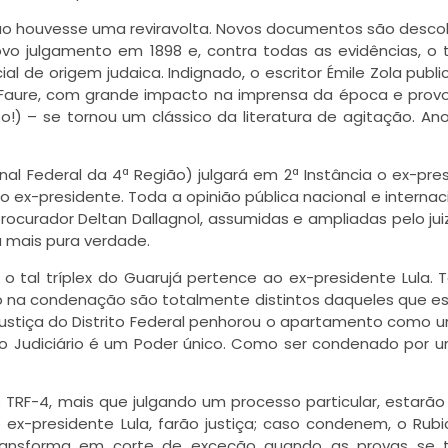
não houvesse uma reviravolta. Novos documentos são desco
o julgamento em 1898 e, contra todas as evidências, o t
l de origem judaica. Indignado, o escritor Émile Zola publ
ix Faure, com grande impacto na imprensa da época e pro
o!) – se tornou um clássico da literatura de agitação. An
onal Federal da 4ª Região) julgará em 2ª Instância o ex-pre
do ex-presidente. Toda a opinião pública nacional e internaci
rocurador Deltan Dallagnol, assumidas e ampliadas pelo ju
a mais pura verdade.
 tal tríplex do Guarujá pertence ao ex-presidente Lula. 
ro na condenação são totalmente distintos daqueles que e
 Justiça do Distrito Federal penhorou o apartamento como
 o Judiciário é um Poder único. Como ser condenado por
 TRF-4, mais que julgando um processo particular, estarão
ex-presidente Lula, farão justiça; caso condenem, o Rub
transforma em corte de exceção quando as provas se 