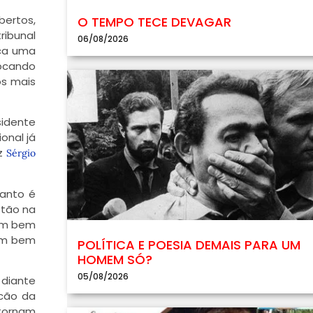
bertos,
O TEMPO TECE DEVAGAR
ribunal
06/08/2026
ica uma
vocando
os mais
sidente
onal já
iz
Sérgio
Tanto é
stão na
 um bem
 um bem
POLÍTICA E POESIA DEMAIS PARA UM
HOMEM SÓ?
05/08/2026
 diante
icão da
tornam