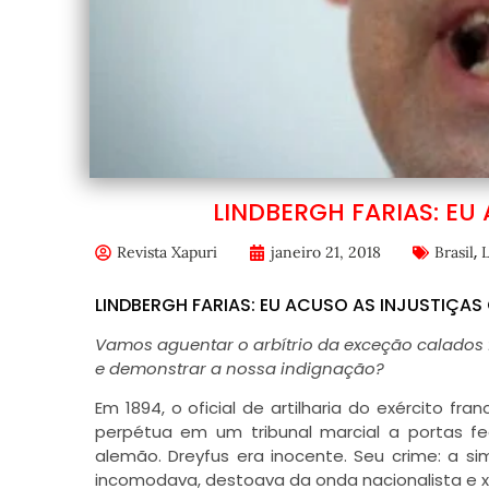
LINDBERGH FARIAS: EU
,
Revista Xapuri
janeiro 21, 2018
Brasil
L
LINDBERGH FARIAS: EU ACUSO AS INJUSTIÇAS
Vamos aguentar o arbítrio da exceção calados
e demonstrar a nossa indignação?
Em 1894, o oficial de artilharia do exército fr
perpétua em um tribunal marcial a portas f
alemão. Dreyfus era inocente. Seu crime: a si
incomodava, destoava da onda nacionalista e xe