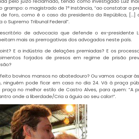
ida pelo juízo reclamado, tendo como investigado Luiz Inác
l do grampo: o magistrado de 1ª Instância, “ao constatar a p
de foro, como é o caso da presidenta da República, […] 
 o Supremo Tribunal Federal”.
scritório de advocacia que defende o ex-presidente L
peitam mais as prerrogativas dos advogados neste país.
oint? E a indústria de delações premiadas? E os proces
mentos forjados de presos em regime de prisão preve
isão?
 feito bovinos mansos no abatedouro? Ou vamos ocupar às
, ninguém pode ficar em casa no dia 24. Vá à praça púb
raça no melhor estilo de Castro Alves, para quem: “A p
tro onde a liberdade/Cria a águia ao seu calor!”.