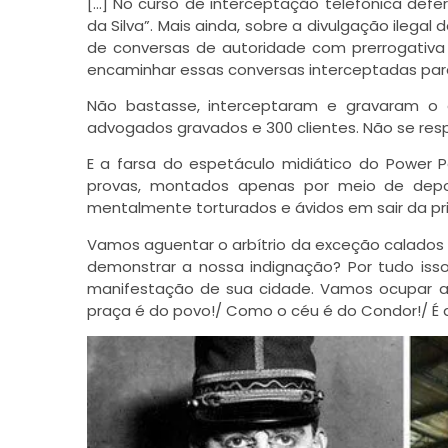
[…] No curso de interceptação telefônica defer
da Silva”. Mais ainda, sobre a divulgação ilega
de conversas de autoridade com prerrogativa 
encaminhar essas conversas interceptadas para
Não bastasse, interceptaram e gravaram o e
advogados gravados e 300 clientes. Não se res
E a farsa do espetáculo midiático do Power P
provas, montados apenas por meio de depoi
mentalmente torturados e ávidos em sair da pr
Vamos aguentar o arbítrio da exceção calados
demonstrar a nossa indignação? Por tudo isso
manifestação de sua cidade. Vamos ocupar a p
praça é do povo!/ Como o céu é do Condor!/ É an