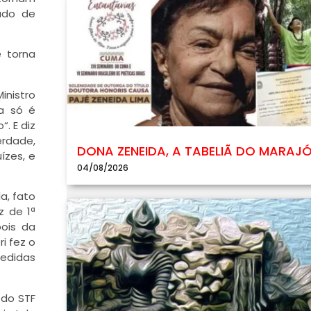
dado de
 torna
inistro
va só é
. E diz
erdade,
DONA ZENEIDA, A TABELIÃ DO MARAJ
ízes, e
04/08/2026
a, fato
z de 1ª
ois da
i fez o
medidas
 do STF