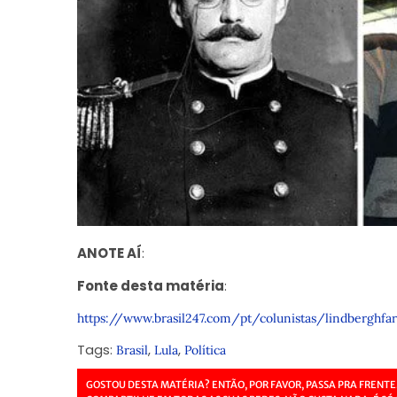
ANOTE AÍ
:
Fonte desta matéria
:
https://www.brasil247.com/pt/colunistas/lindberghfa
Tags:
,
,
Brasil
Lula
Política
GOSTOU DESTA MATÉRIA? ENTÃO, POR FAVOR, PASSA PRA FRENTE