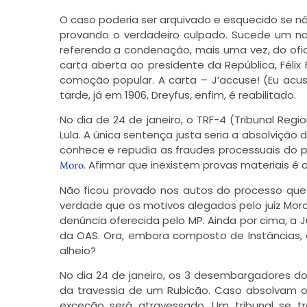
O caso poderia ser arquivado e esquecido se 
provando o verdadeiro culpado. Sucede um nov
referenda a condenação, mais uma vez, do oficia
carta aberta ao presidente da República, Fél
comoção popular. A carta – J’accuse! (Eu acus
tarde, já em 1906, Dreyfus, enfim, é reabilitado.
No dia de 24 de janeiro, o TRF-4 (Tribunal Regi
Lula. A única sentença justa seria a absolvição 
conhece e repudia as fraudes processuais do p
. Afirmar que inexistem provas materiais é 
Moro
Não ficou provado nos autos do processo que o
verdade que os motivos alegados pelo juiz Mo
denúncia oferecida pelo MP. Ainda por cima, a
da OAS. Ora, embora composto de Instâncias,
alheio?
No dia 24 de janeiro, os 3 desembargadores do
da travessia de um Rubicão. Caso absolvam o 
exceção será atravessado. Um tribunal se 