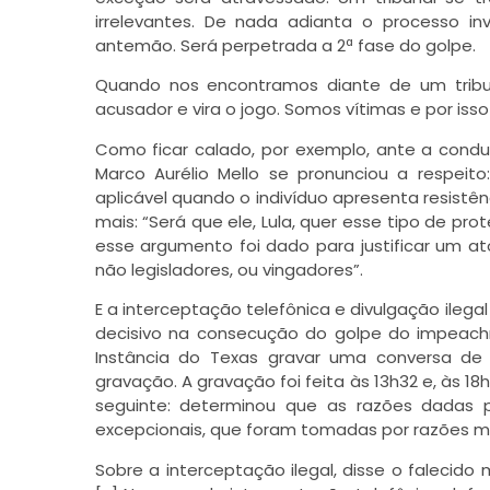
irrelevantes. De nada adianta o processo in
antemão. Será perpetrada a 2ª fase do golpe.
Quando nos encontramos diante de um tribu
acusador e vira o jogo. Somos vítimas e por is
Como ficar calado, por exemplo, ante a conduç
Marco Aurélio Mello se pronunciou a respei
aplicável quando o indivíduo apresenta resistên
mais: “Será que ele, Lula, quer esse tipo de pro
esse argumento foi dado para justificar um at
não legisladores, ou vingadores”.
E a interceptação telefônica e divulgação ilega
decisivo na consecução do golpe do impeachm
Instância do Texas gravar uma conversa de
gravação. A gravação foi feita às 13h32 e, às 18
seguinte: determinou que as razões dadas pe
excepcionais, que foram tomadas por razões 
Sobre a interceptação ilegal, disse o falecido