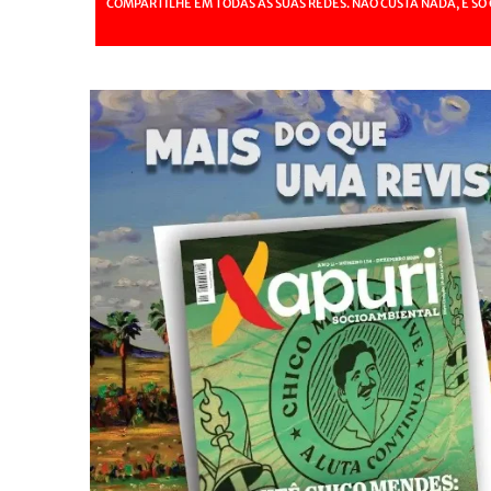
COMPARTILHE EM TODAS AS SUAS REDES. NÃO CUSTA NADA, É SÓ 