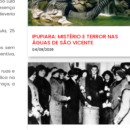
io Lula
resença
deveria
ula, 25
IPUPIARA: MISTÉRIO E TERROR NAS
ÁGUAS DE SÃO VICENTE
sos sem
04/08/2026
ntiva,
 ruas e
lica na
raça, a