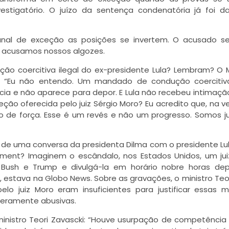
vestigatório. O juízo da sentença condenatória já foi 
nal de exceção as posições se invertem. O acusado se
so acusamos nossos algozes.
ão coercitiva ilegal do ex-presidente Lula? Lembram? O M
to: “Eu não entendo. Um mandado de condução coerciti
cia e não aparece para depor. E Lula não recebeu intimação“
teção oferecida pelo juiz Sérgio Moro? Eu acredito que, na v
o de força. Esse é um revés e não um progresso. Somos ju
l de uma conversa da presidenta Dilma com o presidente Lul
ent? Imaginem o escândalo, nos Estados Unidos, um jui
 Bush e Trump e divulgá-la em horário nobre horas dep
h, estava na Globo News. Sobre as gravações, o ministro Teor
lo juiz Moro eram insuficientes para justificar essas 
meramente abusivas.
 ministro Teori Zavascki: “Houve usurpação de competência