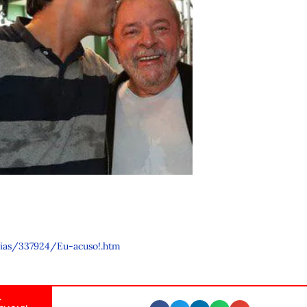
rias/337924/Eu-acuso!.htm
.