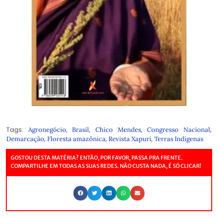
Tags:
,
,
,
,
Agronegócio
Brasil
Chico Mendes
Congresso Nacional
,
,
,
Demarcação
Floresta amazônica
Revista Xapuri
Terras Indígenas
GOSTOU DESTA MATÉRIA? ENTÃO, POR FAVOR, PASSA PRA FRENTE.
COMPARTILHE EM TODAS AS SUAS REDES. NÃO CUSTA NADA, É SÓ CLICAR!