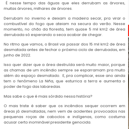
É nesse tempo das águas que eles derrubam as árvores,
muitas árvores, milhares de árvores.
Derrubam no inverno e deixam a madeira secar, pra virar o
combustível do fogo que ateiam na secura do verão. Nesse
momento, no chão da floresta, tem quase 5 mil km2 de área
derrubada só esperando a seca acabar de chegar.
No ritmo que vamos, o Brasil vai passar dos 15 mil km2 de área
desmatada antes de fechar o próximo ciclo de derrubadas, em
junho de 2022.
Isso quer dizer que a área destruída será muito maior, porque
as chamas de um incêndio sempre se esparramam pra muito
além do espaço desmatado. E, pra complicar, esse ano ainda
tem o fenômeno La Niña, que esturrica a terra e aumenta o
poder de fogo das labaredas.
Mas sabe o que é mais sórdido nessa história?
O mais triste é saber que os incêndios sequer ocorrem em
áreas já desmatadas, nem vem de acidentes provocados nas
pequenas roças de caboclos e indígenas, como costuma
acusar certo inominável presidente genocida.