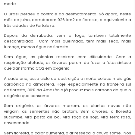
morte.
O Brasil perdeu o controle do desmatamento. Só agora, neste
mês de julho, derrubaram 926 km2 de floresta, o equivalente a
três cidades de Fortaleza.
Depois da derrubada, vem o fogo, também totalmente
descontrolado. Com mais queimada, tem mais seca, mais
fumaça, menos água na floresta.
Sem água, as plantas respiram com dificuldade. Com a
respiração afetada, as árvores param de fazer a fotossíntese
que transforma CO2 em oxigênio.
A cada ano, esse ciclo de destruição e morte coloca mais gás
carbônico na atmosfera. Hoje, especialmente na fronteira sul
da floresta, 30% da Amazônia já produz mais carbono do que o
oxigênio que consome.
Sem oxigênio, as árvores morrem, as plantas novas não
vingam, as sementes não brotam. Sem árvores, a floresta
sucumbe, vira pasto de boi, vira roça de soja, vira terra rasa,
envenenada.
Sem floresta, o calor aumenta, o ar resseca, a chuva some. Nos