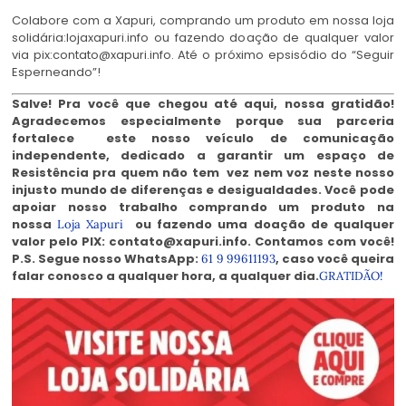
Colabore com a Xapuri, comprando um produto em nossa loja
solidária:lojaxapuri.info ou fazendo doação de qualquer valor
via pix:contato@xapuri.info. Até o próximo epsisódio do “Seguir
Esperneando”!
Salve! Pra você que chegou até aqui, nossa gratidão!
Agradecemos especialmente porque sua parceria
fortalece este nosso veículo de comunicação
independente, dedicado a garantir um espaço de
Resistência pra quem não tem vez nem voz neste nosso
injusto mundo de diferenças e desigualdades. Você pode
apoiar nosso trabalho comprando um produto na
nossa
ou fazendo uma doação de qualquer
Loja Xapuri
valor pelo PIX: contato@xapuri.info. Contamos com você!
P.S. Segue nosso WhatsApp:
, caso você queira
61 9 99611193
falar conosco a qualquer hora, a qualquer dia.
GRATIDÃO!