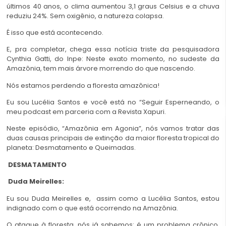
últimos 40 anos, o clima aumentou 3,1 graus Celsius e a chuva
reduziu 24%. Sem oxigênio, a natureza colapsa.
É isso que está acontecendo.
E, pra completar, chega essa notícia triste da pesquisadora
Cynthia Gatti, do Inpe: Neste exato momento, no sudeste da
Amazônia, tem mais árvore morrendo do que nascendo.
Nós estamos perdendo a floresta amazônica!
Eu sou Lucélia Santos e você está no “Seguir Esperneando, o
meu podcast em parceria com a Revista Xapuri.
Neste episódio, “Amazônia em Agonia”, nós vamos tratar das
duas causas principais de extinção da maior floresta tropical do
planeta: Desmatamento e Queimadas.
DESMATAMENTO
Duda Meirelles:
Eu sou Duda Meirelles e, assim como a Lucélia Santos, estou
indignado com o que está ocorrendo na Amazônia.
O ataque à floresta, nós já sabemos: é um problema crônico,