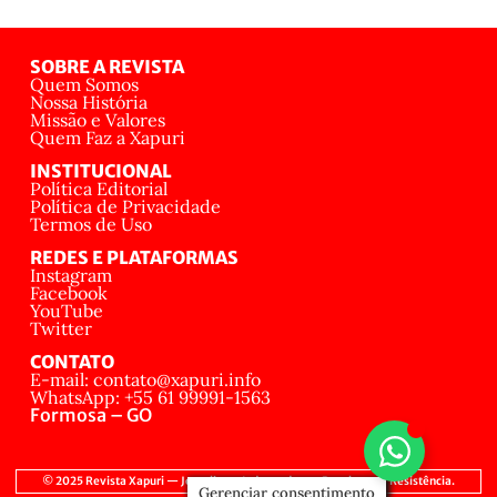
SOBRE A REVISTA
Quem Somos
Nossa História
Missão e Valores
Quem Faz a Xapuri
INSTITUCIONAL
Política Editorial
Política de Privacidade
Termos de Uso
REDES E PLATAFORMAS
Instagram
Facebook
YouTube
Twitter
CONTATO
E-mail: contato@xapuri.info
WhatsApp: +55 61 99991-1563
Formosa – GO
© 2025 Revista Xapuri — Jornalismo Independente, Popular e de Resistência.
Gerenciar consentimento