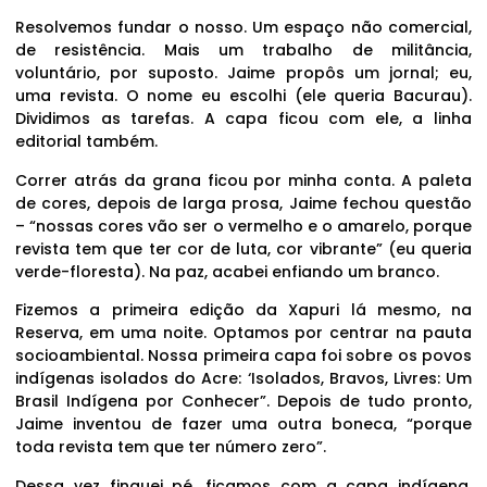
Resolvemos fundar o nosso. Um espaço não comercial,
de resistência. Mais um trabalho de militância,
voluntário, por suposto. Jaime propôs um jornal; eu,
uma revista. O nome eu escolhi (ele queria Bacurau).
Dividimos as tarefas. A capa ficou com ele, a linha
editorial também.
Correr atrás da grana ficou por minha conta. A paleta
de cores, depois de larga prosa, Jaime fechou questão
– “nossas cores vão ser o vermelho e o amarelo, porque
revista tem que ter cor de luta, cor vibrante” (eu queria
verde-floresta). Na paz, acabei enfiando um branco.
Fizemos a primeira edição da Xapuri lá mesmo, na
Reserva, em uma noite. Optamos por centrar na pauta
socioambiental. Nossa primeira capa foi sobre os povos
indígenas isolados do Acre: ‘Isolados, Bravos, Livres: Um
Brasil Indígena por Conhecer”. Depois de tudo pronto,
Jaime inventou de fazer uma outra boneca, “porque
toda revista tem que ter número zero”.
Dessa vez finquei pé, ficamos com a capa indígena.