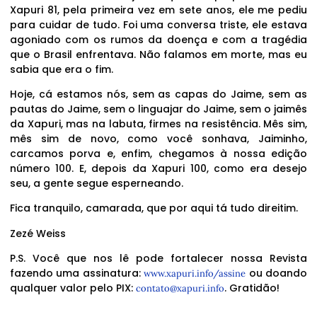
Xapuri 81, pela primeira vez em sete anos, ele me pediu
para cuidar de tudo. Foi uma conversa triste, ele estava
agoniado com os rumos da doença e com a tragédia
que o Brasil enfrentava. Não falamos em morte, mas eu
sabia que era o fim.
Hoje, cá estamos nós, sem as capas do Jaime, sem as
pautas do Jaime, sem o linguajar do Jaime, sem o jaimês
da Xapuri, mas na labuta, firmes na resistência. Mês sim,
mês sim de novo, como você sonhava, Jaiminho,
carcamos porva e, enfim, chegamos à nossa edição
número 100. E, depois da Xapuri 100, como era desejo
seu, a gente segue esperneando.
Fica tranquilo, camarada, que por aqui tá tudo direitim.
Zezé Weiss
P.S. Você que nos lê pode fortalecer nossa Revista
fazendo uma assinatura:
ou doando
www.xapuri.info/assine
qualquer valor pelo PIX:
. Gratidão!
contato@xapuri.info