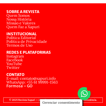
SOBRE A REVISTA
Quem Somos
Nossa História
Missão e Valores
Quem Faz a Xapuri
INSTITUCIONAL
Política Editorial
Política de Privacidade
Termos de Uso
REDES E PLATAFORMAS
Instagram
Facebook
YouTube
Twitter
CONTATO
E-mail: contato@xapuri.info
WhatsApp: +55 61 99991-1563
Formosa – GO
© 2025 Revista Xapuri — Jornalismo Independente, Popular e de Resistência.
Gerenciar consentimento