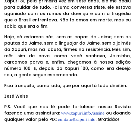
Xapuri 81, pela primeira vez em sete anos, ele me pediu
para cuidar de tudo. Foi uma conversa triste, ele estava
agoniado com os rumos da doença e com a tragédia
que o Brasil enfrentava. Não falamos em morte, mas eu
sabia que era o fim.
Hoje, cá estamos nós, sem as capas do Jaime, sem as
pautas do Jaime, sem o linguajar do Jaime, sem o jaimês
da Xapuri, mas na labuta, firmes na resistência. Mês sim,
mês sim de novo, como você sonhava, Jaiminho,
carcamos porva e, enfim, chegamos à nossa edição
número 100. E, depois da Xapuri 100, como era desejo
seu, a gente segue esperneando.
Fica tranquilo, camarada, que por aqui tá tudo direitim.
Zezé Weiss
P.S. Você que nos lê pode fortalecer nossa Revista
fazendo uma assinatura:
ou doando
www.xapuri.info/assine
qualquer valor pelo PIX:
. Gratidão!
contato@xapuri.info