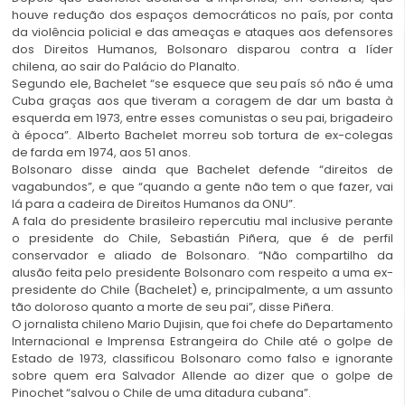
houve redução dos espaços democráticos no país, por conta
da violência policial e das ameaças e ataques aos defensores
dos Direitos Humanos, Bolsonaro disparou contra a líder
chilena, ao sair do Palácio do Planalto.
Segundo ele, Bachelet “se esquece que seu país só não é uma
Cuba graças aos que tiveram a coragem de dar um basta à
esquerda em 1973, entre esses comunistas o seu pai, brigadeiro
à época”. Alberto Bachelet morreu sob tortura de ex-colegas
de farda em 1974, aos 51 anos.
Bolsonaro disse ainda que Bachelet defende “direitos de
vagabundos”, e que “quando a gente não tem o que fazer, vai
lá para a cadeira de Direitos Humanos da ONU”.
A fala do presidente brasileiro repercutiu mal inclusive perante
o presidente do Chile, Sebastián Piñera, que é de perfil
conservador e aliado de Bolsonaro. “Não compartilho da
alusão feita pelo presidente Bolsonaro com respeito a uma ex-
presidente do Chile (Bachelet) e, principalmente, a um assunto
tão doloroso quanto a morte de seu pai”, disse Piñera.
O jornalista chileno Mario Dujisin, que foi chefe do Departamento
Internacional e Imprensa Estrangeira do Chile até o golpe de
Estado de 1973, classificou Bolsonaro como falso e ignorante
sobre quem era Salvador Allende ao dizer que o golpe de
Pinochet “salvou o Chile de uma ditadura cubana”.