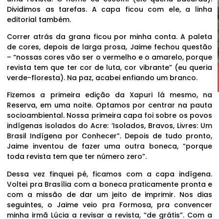
Dividimos as tarefas. A capa ficou com ele, a linha
editorial também.
Correr atrás da grana ficou por minha conta. A paleta
de cores, depois de larga prosa, Jaime fechou questão
– “nossas cores vão ser o vermelho e o amarelo, porque
revista tem que ter cor de luta, cor vibrante” (eu queria
verde-floresta). Na paz, acabei enfiando um branco.
Fizemos a primeira edição da Xapuri lá mesmo, na
Reserva, em uma noite. Optamos por centrar na pauta
socioambiental. Nossa primeira capa foi sobre os povos
indígenas isolados do Acre: ‘Isolados, Bravos, Livres: Um
Brasil Indígena por Conhecer”. Depois de tudo pronto,
Jaime inventou de fazer uma outra boneca, “porque
toda revista tem que ter número zero”.
Dessa vez finquei pé, ficamos com a capa indígena.
Voltei pra Brasília com a boneca praticamente pronta e
com a missão de dar um jeito de imprimir. Nos dias
seguintes, o Jaime veio pra Formosa, pra convencer
minha irmã Lúcia a revisar a revista, “de grátis”. Com a