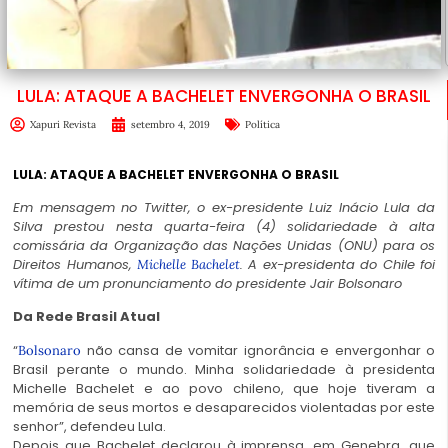
LULA: ATAQUE A BACHELET ENVERGONHA O BRASIL
Xapuri Revista
setembro 4, 2019
Política
LULA: ATAQUE A BACHELET ENVERGONHA O BRASIL
Em mensagem no Twitter, o ex-presidente Luiz Inácio Lula da
Silva prestou nesta quarta-feira (4) solidariedade à alta
comissária da Organização das Nações Unidas (ONU) para os
Direitos Humanos,
. A ex-presidenta do Chile foi
Michelle Bachelet
vítima de um pronunciamento do presidente Jair Bolsonaro
Da Rede Brasil Atual
“
não cansa de vomitar ignorância e envergonhar o
Bolsonaro
Brasil perante o mundo. Minha solidariedade à presidenta
Michelle Bachelet e ao povo chileno, que hoje tiveram a
memória de seus mortos e desaparecidos violentadas por este
senhor”, defendeu Lula.
Depois que Bachelet declarou à imprensa, em Genebra, que