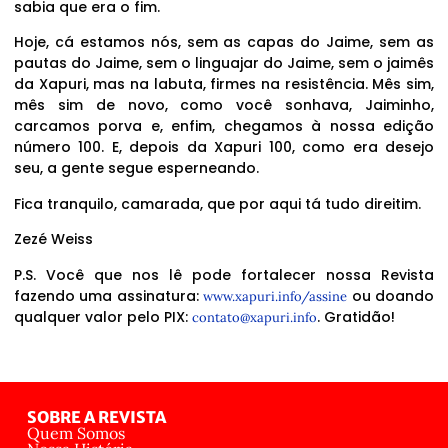
sabia que era o fim.
Hoje, cá estamos nós, sem as capas do Jaime, sem as
pautas do Jaime, sem o linguajar do Jaime, sem o jaimês
da Xapuri, mas na labuta, firmes na resistência. Mês sim,
mês sim de novo, como você sonhava, Jaiminho,
carcamos porva e, enfim, chegamos à nossa edição
número 100. E, depois da Xapuri 100, como era desejo
seu, a gente segue esperneando.
Fica tranquilo, camarada, que por aqui tá tudo direitim.
Zezé Weiss
P.S. Você que nos lê pode fortalecer nossa Revista
fazendo uma assinatura:
ou doando
www.xapuri.info/assine
qualquer valor pelo PIX:
. Gratidão!
contato@xapuri.info
SOBRE A REVISTA
Quem Somos