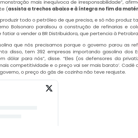
emonstração mais inequívoca de irresponsabilidade”, afir
te (
assista a trechos abaixo e à íntegra no fim da matér
 produzir todo o petróleo de que precisa, e só não produz
no Bolsonaro paralisou a construção de refinarias e co
atiar a vender a BR Distribuidora, que pertencia à Petrobra
solina que nós precisamos porque o governo parou as refi
onta disso, tem 392 empresas importando gasolina dos 
m dólar para nós”, disse. “Eles (os defensores da privat
r mais competitividade e o preço vai ser mais barato’. Cadê 
governo, o preço do gás de cozinha não teve reajuste.