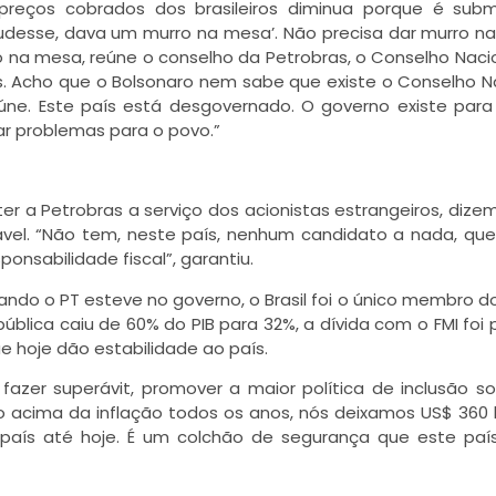
preços cobrados dos brasileiros diminua porque é sub
pudesse, dava um murro na mesa’. Não precisa dar murro n
o na mesa, reúne o conselho da Petrobras, o Conselho Naci
as. Acho que o Bolsonaro nem sabe que existe o Conselho N
reúne. Este país está desgovernado. O governo existe para
ar problemas para o povo.”
er a Petrobras a serviço dos acionistas estrangeiros, dize
sável. “Não tem, neste país, nenhum candidato a nada, qu
ponsabilidade fiscal”, garantiu.
quando o PT esteve no governo, o Brasil foi o único membro d
pública caiu de 60% do PIB para 32%, a dívida com o FMI foi 
e hoje dão estabilidade ao país.
 fazer superávit, promover a maior política de inclusão so
mo acima da inflação todos os anos, nós deixamos US$ 360 
 país até hoje. É um colchão de segurança que este paí