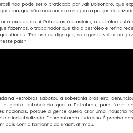
asil não pode ser o praticado por Jair Bolsonaro, que ex
 gasolina, que são mais caros e chegam a preços dolarizado
rtar o excedente. A Petrobras é brasileira, o petróleo está 
que fazemos, o trabalhador que tira o petróleo e refina re
, questionou. “Por isso eu digo que, se a gente voltar ao gov
neste país.”
ada na Petrobras sabotou a soberania brasileira, denuncio
, a gente estabelecia que a Petrobras, para fazer s
 nacionais, porque a gente queria criar uma indústria na
te e industrializado. Desmontaram tudo isso. É preciso pa
m país com o tamanho do Brasil”, afirmou.