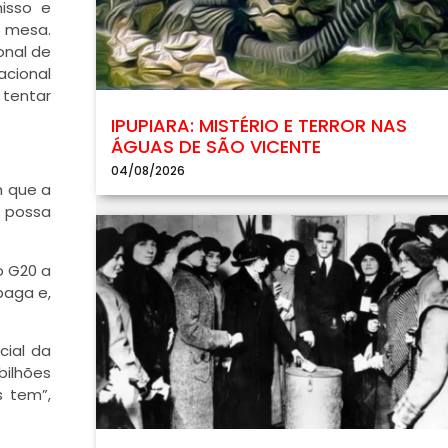
misso e
a mesa.
onal de
acional
 tentar
IPUPIARA: MISTÉRIO E TERROR NAS
ÁGUAS DE SÃO VICENTE
04/08/2026
m que a
e possa
o G20 a
paga e,
cial da
bilhões
s tem”,