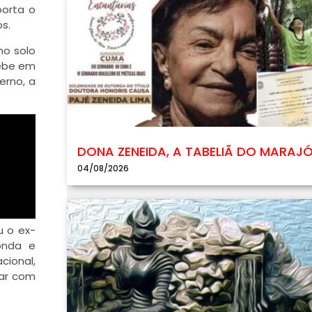
porta o
s.
no solo
cebe em
erno, a
DONA ZENEIDA, A TABELIÃ DO MARAJ
04/08/2026
u o ex-
onda e
cional,
rar com