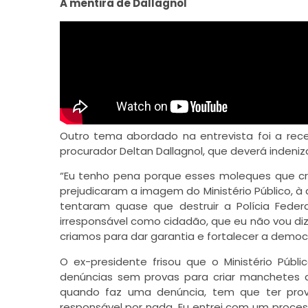
A mentira de Dallagnol
Outro tema abordado na entrevista foi a rece
procurador Deltan Dallagnol, que deverá indeni
“Eu tenho pena porque esses moleques que cr
prejudicaram a imagem do Ministério Público, à 
tentaram quase que destruir a Polícia Feder
irresponsável como cidadão, que eu não vou diz
criamos para dar garantia e fortalecer a democra
O ex-presidente frisou que o Ministério Públ
denúncias sem provas para criar manchetes de 
quando faz uma denúncia, tem que ter prov
responsável por nada. Eu entrei com um proces