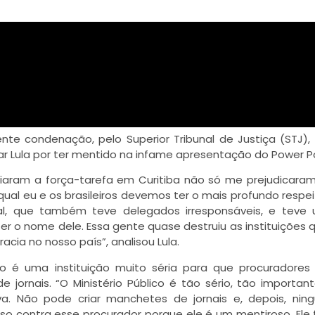
nte condenação, pelo Superior Tribunal de Justiça (STJ),
zar Lula por ter mentido na infame apresentação do Power Po
iaram a força-tarefa em Curitiba não só me prejudicar
qual eu e os brasileiros devemos ter o mais profundo respeit
al, que também teve delegados irresponsáveis, e teve 
er o nome dele. Essa gente quase destruiu as instituições 
cia no nosso país”, analisou Lula.
ico é uma instituição muito séria para que procuradore
jornais. “O Ministério Público é tão sério, tão important
a. Não pode criar manchetes de jornais e, depois, nin
so contra esse procurador porque ele é um mentiroso. Ele 