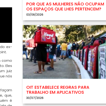
POR QUE AS MULHERES NÃO OCUPAM
OS ESPAÇOS QUE LHES PERTENCEM?
03/08/2026
 do ex-
int.
am como
o. Eles
um juiz
que nós
OIT ESTABELECE REGRAS PARA
s façam
TRABALHO EM APLICATIVOS
e, que,
30/07/2026
guém é
fala de