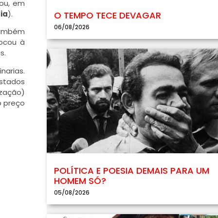
mou, em
ia
).
O TEMPO TECE DEVAGAR
06/08/2026
 também
locou à
s.
narias.
Estados
ização)
o preço
POLÍTICA E POESIA DEMAIS PARA UM
HOMEM SÓ?
05/08/2026