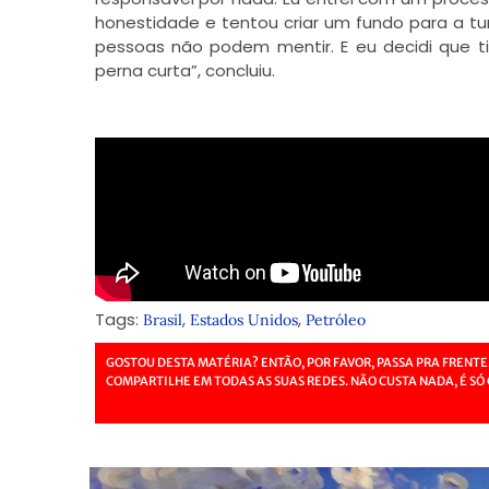
honestidade e tentou criar um fundo para a tur
pessoas não podem mentir. E eu decidi que t
perna curta”, concluiu.
Tags:
,
,
Brasil
Estados Unidos
Petróleo
GOSTOU DESTA MATÉRIA? ENTÃO, POR FAVOR, PASSA PRA FRENTE
COMPARTILHE EM TODAS AS SUAS REDES. NÃO CUSTA NADA, É SÓ 