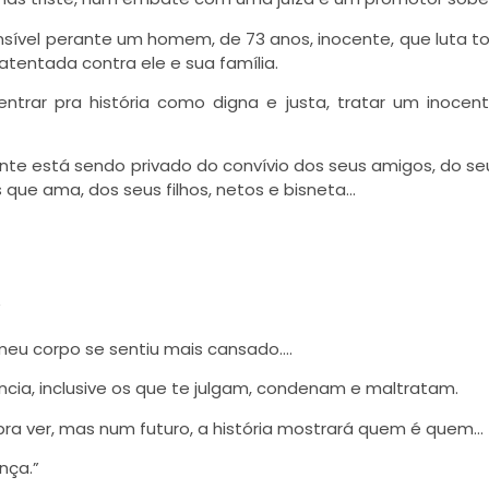
ensível perante um homem, de 73 anos, inocente, que luta t
entada contra ele e sua família.
trar pra história como digna e justa, tratar um inoce
te está sendo privado do convívio dos seus amigos, do se
 que ama, dos seus filhos, netos e bisneta…
”
eu corpo se sentiu mais cansado….
ia, inclusive os que te julgam, condenam e maltratam.
 pra ver, mas num futuro, a história mostrará quem é quem…
nça.”