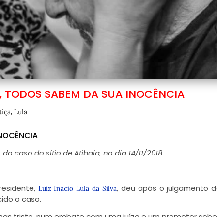
AI, TODOS SABEM DA SUA INOCÊNCIA
,
tiça
Lula
INOCÊNCIA
o caso do sítio de Atibaia, no dia 14/11/2018.
residente,
, deu após o julgamento 
Luiz Inácio Lula da Silva
cido o caso.
as triste, num embate com uma juíza e um promotor sobe