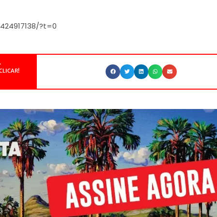
8424917138/?t=0
.
CLICAR!