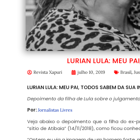
LURIAN LULA: MEU P
,
Revista Xapuri
julho 10, 2019
Brasil
Jus
LURIAN LULA: MEU PAI, TODOS SABEM DA SUA 
Depoimento da filha de Lula sobre o julgamento d
Por:
Jornalistas Livres
Veja abaixo o depoimento que a filha do ex-p
“sítio de Atibaia” (14/11/2018), como ficou conhe
“Ontem eu via a imagem de um homem forte, m