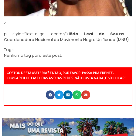
<
p style=”text-align: center;”>
Iêda Leal de Souza
–
Coordenadora Nacional do Movimento Negro Unificado (MNU)
Tags:
Nenhuma tag para este post.
GOSTOU DESTA MATÉRIA? ENTÃO, POR FAVOR, PASSA PRA FRENTE.
COMPARTILHE EM TODAS AS SUAS REDES. NÃO CUSTA NADA, É SÓ CLICAR!