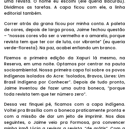
uma revista. O nome eu escolhi (ele queria Bacurau).
Dividimos as tarefas. A capa ficou com ele, a linha
editorial também.
Correr atrás da grana ficou por minha conta. A paleta
de cores, depois de larga prosa, Jaime fechou questão
– “nossas cores vão ser o vermelho e o amarelo, porque
revista tem que ter cor de luta, cor vibrante” (eu queria
verde-floresta). Na paz, acabei enfiando um branco.
Fizemos a primeira edição da Xapuri lá mesmo, na
Reserva, em uma noite. Optamos por centrar na pauta
socioambiental. Nossa primeira capa foi sobre os povos
indígenas isolados do Acre: ‘Isolados, Bravos, Livres: Um
Brasil Indígena por Conhecer”. Depois de tudo pronto,
Jaime inventou de fazer uma outra boneca, “porque
toda revista tem que ter número zero”.
Dessa vez finquei pé, ficamos com a capa indígena.
Voltei pra Brasília com a boneca praticamente pronta e
com a missão de dar um jeito de imprimir. Nos dias
seguintes, o Jaime veio pra Formosa, pra convencer
minha irmã Lúcia a revisar a revista, “de grátis”. Com a