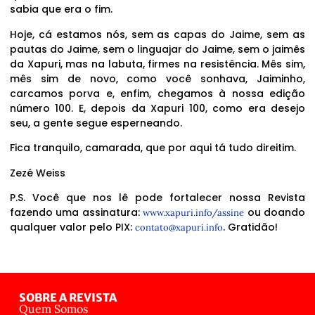
sabia que era o fim.
Hoje, cá estamos nós, sem as capas do Jaime, sem as
pautas do Jaime, sem o linguajar do Jaime, sem o jaimês
da Xapuri, mas na labuta, firmes na resistência. Mês sim,
mês sim de novo, como você sonhava, Jaiminho,
carcamos porva e, enfim, chegamos à nossa edição
número 100. E, depois da Xapuri 100, como era desejo
seu, a gente segue esperneando.
Fica tranquilo, camarada, que por aqui tá tudo direitim.
Zezé Weiss
P.S. Você que nos lê pode fortalecer nossa Revista
fazendo uma assinatura:
ou doando
www.xapuri.info/assine
qualquer valor pelo PIX:
. Gratidão!
contato@xapuri.info
SOBRE A REVISTA
Quem Somos