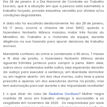
Dia 28 de janeiro é o Dia Nacional de Combate ao Trabalho
Escravo, que é a situação em que a pessoa está submetida a
trabalho forçado, jornada exaustiva, servidão por dívidas e/ou
condições degradantes.
A data não foi escolhida aleatoriamente. No dia 28 de janeiro,
há 17 anos, ocorria a chacina de Unaí (MG), quando o
fazendeiro Norberto Mânica mandou matar três fiscais do
Ministério do Trabalho e o motorista da equipe, durante
diligência na sua fazenda para apurar denúncia de trabalho
escravo.
Mandante confesso do crime e condenado a 65 anos, 7 meses
e 15 dias de prisão, o fazendeiro Norberto Mânica ainda
aguarda trâmites jurídicos para cumprir a pena. Além dele,
outros cinco condenados estão soltos, seja esperando decisão
da Justiça para executar a sentença, em liberdade domiciliar
ou em regime aberto. Um dos réus morreu, outro teve a pena
prescrita e apenas um dos executores dorme na prisão, mas
tem autorização para sair durante o dia. Impunidade revoltante!
E o que dizer do caso de
? Mulher negra
Madalena Gordiano
mantida 38 anos em trabalho análogo à escravidão e só
resgatada em novembro de 2020. Os responsáveis por esse