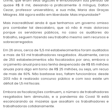
crime, que eram seus algozes e embolsavam sua pensão de
quase R$ 8 mil, deixando-a praticamente à míngua, Dalton
Cezar, professor universitário, e sua mãe, Maria das Graças
Milagres. Até agora estão em liberdade. Mais impunidade?
Mais inacreditável ainda é que tenhamos um governo omisso
pra combater tal descalabro, que só não é mais doloroso
porque os servidores públicos, no caso os auditores do
trabalho, seguem fazendo seu trabalho mesmo sem recursos e
sobrecarregados.
madalena
Em 26 anos, cerca de 5,5 mil estabelecimentos foram auditados
e mais de 53 mil trabalhadores resgatados. Atualmente, cerca
de 250 estabelecimentos são fiscalizados por ano, embora o
orçamento anual para isso tenha despencado de R$ 65 milhões
anuais para algo em torno de R$ 25 milhões, ou seja, um recuo
de mais de 60%. Não bastasse isso, faltam funcionários: desde
2013 não é realizado concurso público e com isso existe um
déficit de 1,5 mil fiscais.
Embora as fiscalizações continuem, o número de trabalhadores
resgatados tem diminuído, e a pandemia da Covid 19 está
escancarando as mazelas que assaltam os trabalhadores e
trabalhadoras cotidianamente.