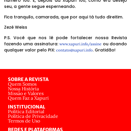
número 100. E, depois da Xapuri 100, como era desejo
seu, a gente segue esperneando.
Fica tranquilo, camarada, que por aqui tá tudo direitim.
Zezé Weiss
P.S. Você que nos lê pode fortalecer nossa Revista
fazendo uma assinatura:
ou doando
www.xapuri.info/assine
qualquer valor pelo PIX:
. Gratidão!
contato@xapuri.info
SOBRE A REVISTA
Quem Somos
Nossa História
Missão e Valores
Quem Faz a Xapuri
INSTITUCIONAL
Política Editorial
Política de Privacidade
Termos de Uso
REDES E PLATAFORMAS