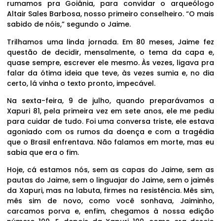
rumamos pra Goiânia, para convidar o arqueólogo
Altair Sales Barbosa, nosso primeiro conselheiro. “O mais
sabido de nóis,” segundo o Jaime.
Trilhamos uma linda jornada. Em 80 meses, Jaime fez
questão de decidir, mensalmente, o tema da capa e,
quase sempre, escrever ele mesmo. Às vezes, ligava pra
falar da ótima ideia que teve, às vezes sumia e, no dia
certo, lá vinha o texto pronto, impecável.
Na sexta-feira, 9 de julho, quando preparávamos a
Xapuri 81, pela primeira vez em sete anos, ele me pediu
para cuidar de tudo. Foi uma conversa triste, ele estava
agoniado com os rumos da doença e com a tragédia
que o Brasil enfrentava. Não falamos em morte, mas eu
sabia que era o fim.
Hoje, cá estamos nós, sem as capas do Jaime, sem as
pautas do Jaime, sem o linguajar do Jaime, sem o jaimês
da Xapuri, mas na labuta, firmes na resistência. Mês sim,
mês sim de novo, como você sonhava, Jaiminho,
carcamos porva e, enfim, chegamos à nossa edição