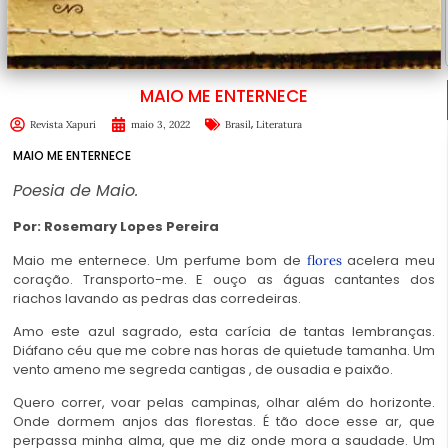
MAIO ME ENTERNECE
,
Revista Xapuri
maio 3, 2022
Brasil
Literatura
MAIO ME ENTERNECE
Poesia de Maio.
Por: Rosemary Lopes Pereira
Maio me enternece. Um perfume bom de
acelera meu
flores
coração. Transporto-me. E ouço as águas cantantes dos
riachos lavando as pedras das corredeiras.
Amo este azul sagrado, esta carícia de tantas lembranças.
Diáfano céu que me cobre nas horas de quietude tamanha. Um
vento ameno me segreda cantigas , de ousadia e paixão.
Quero correr, voar pelas campinas, olhar além do horizonte.
Onde dormem anjos das florestas. É tão doce esse ar, que
perpassa minha alma, que me diz onde mora a saudade. Um