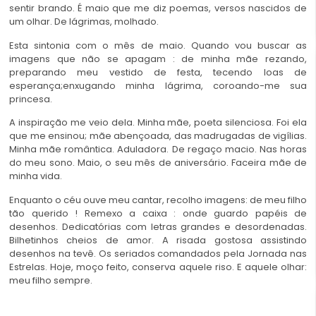
sentir brando. É maio que me diz poemas, versos nascidos de
um olhar. De lágrimas, molhado.
Esta sintonia com o mês de maio. Quando vou buscar as
imagens que não se apagam : de minha mãe rezando,
preparando meu vestido de festa, tecendo loas de
esperança;enxugando minha lágrima, coroando-me sua
princesa.
A inspiração me veio dela. Minha mãe, poeta silenciosa. Foi ela
que me ensinou; mãe abençoada, das madrugadas de vigílias.
Minha mãe romântica. Aduladora. De regaço macio. Nas horas
do meu sono. Maio, o seu mês de aniversário. Faceira mãe de
minha vida.
Enquanto o céu ouve meu cantar, recolho imagens: de meu filho
tão querido ! Remexo a caixa : onde guardo papéis de
desenhos. Dedicatórias com letras grandes e desordenadas.
Bilhetinhos cheios de amor. A risada gostosa assistindo
desenhos na tevê. Os seriados comandados pela Jornada nas
Estrelas. Hoje, moço feito, conserva aquele riso. E aquele olhar:
meu filho sempre.