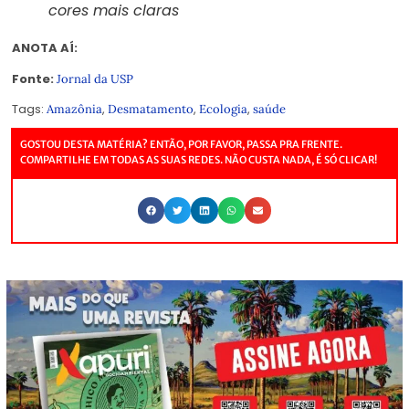
Mais informações: e-mail masallum@usp.br,
cores mais claras
com a professora Maria Anice Mureb Sallum
ANOTA AÍ:
Fonte:
Jornal da USP
Tags:
,
,
,
Amazônia
Desmatamento
Ecologia
saúde
GOSTOU DESTA MATÉRIA? ENTÃO, POR FAVOR, PASSA PRA FRENTE.
COMPARTILHE EM TODAS AS SUAS REDES. NÃO CUSTA NADA, É SÓ CLICAR!