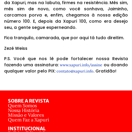
da Xapuri, mas na labuta, firmes na resistência. Mês sim,
mês sim de novo, como você sonhava, Jaiminho,
carcamos porva e, enfim, chegamos à nossa edição
número 100. E, depois da Xapuri 100, como era desejo
seu, a gente segue esperneando.
Fica tranquilo, camarada, que por aqui tá tudo direitim.
Zezé Weiss
P.S. Você que nos lê pode fortalecer nossa Revista
fazendo uma assinatura:
ou doando
www.xapuri.info/assine
qualquer valor pelo PIX:
. Gratidão!
contato@xapuri.info
SOBRE A REVISTA
Quem Somos
Nossa História
Missão e Valores
Quem Faz a Xapuri
INSTITUCIONAL