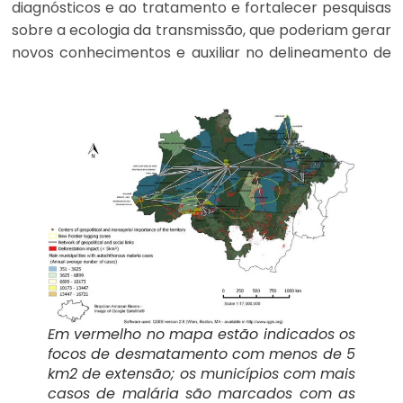
diagnósticos e ao tratamento e fortalecer pesquisas
sobre a ecologia da transmissão, que poderiam gerar
novos conhecimentos e auxiliar no delineamento de
programas para o controle de vetores.”
A pesquisa é descrita na tese de Leonardo Suveges
Moreira Chaves, doutorando do Departamento de
Epidemiologia da FSP. As conclusões do estudo
também foram relatadas no artigo “
Abundance of
impacted forest patches less than 5 km² is a key driver of
”,
the incidence of malaria in Amazonian Brazil
publicado no site Scientific Reports em 4 de maio. O
trabalho integra um projeto temático da Fundação
de Amparo à Pesquisa do Estado de São Paulo
(Fapesp) intitulado
Genômica de paisagens em
Em vermelho no mapa estão indicados os
gradientes latitudinais e ecologia de
Anopheles
focos de desmatamento com menos de 5
darlingi
.
km2 de extensão; os municípios com mais
casos de malária são marcados com as