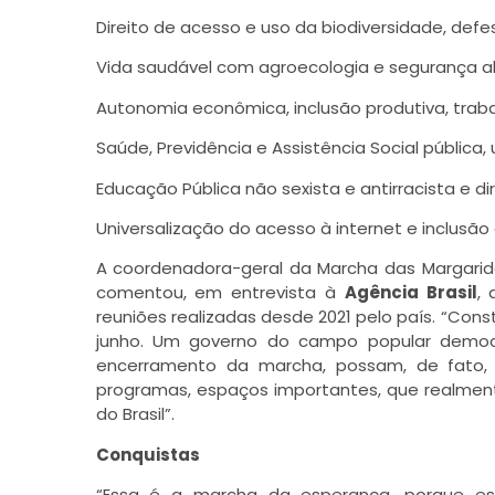
Direito de acesso e uso da biodiversidade, de
Vida saudável com agroecologia e segurança ali
Autonomia econômica, inclusão produtiva, trab
Saúde, Previdência e Assistência Social pública, u
Educação Pública não sexista e antirracista e 
Universalização do acesso à internet e inclusão 
A coordenadora-geral da Marcha das Margarida
comentou, em entrevista à
Agência Brasil
,
reuniões realizadas desde 2021 pelo país. “Co
junho. Um governo do campo popular democr
encerramento da marcha, possam, de fato, f
programas, espaços importantes, que realment
do Brasil”.
Conquistas
“Essa é a marcha da esperança, porque e