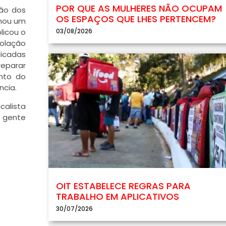
POR QUE AS MULHERES NÃO OCUPAM
ção dos
OS ESPAÇOS QUE LHES PERTENCEM?
rnou um
03/08/2026
licou o
iolação
dicadas
eparar
ento do
ncia.
calista
a gente
OIT ESTABELECE REGRAS PARA
TRABALHO EM APLICATIVOS
30/07/2026