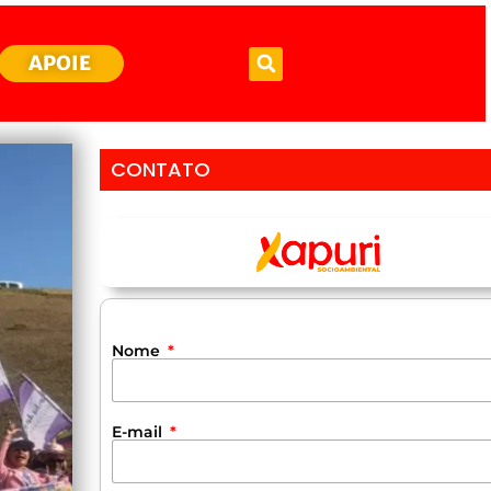
APOIE
CONTATO
Nome
E-mail