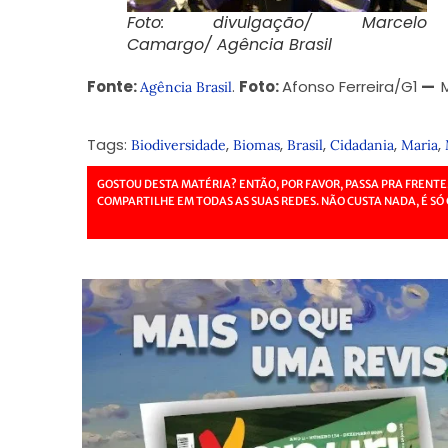
Foto: divulgação/ Marcelo
Camargo/ Agência Brasil
Fonte:
.
Foto:
Afonso Ferreira/G1
—
Agência Brasil
Tags:
,
,
,
,
,
Biodiversidade
Biomas
Brasil
Cidadania
Maria
GOSTOU DESTA MATÉRIA? ENTÃO, POR FAVOR, PASSA PRA FRENTE
COMPARTILHE EM TODAS AS SUAS REDES. NÃO CUSTA NADA, É SÓ 