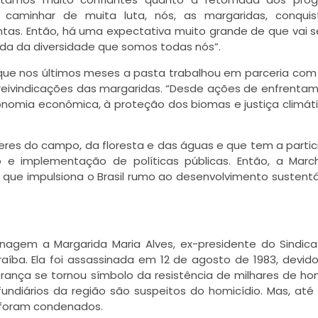
o caminhar de muita luta, nós, as margaridas, conquis
tintas. Então, há uma expectativa muito grande de que vai 
nda da diversidade que somos todas nós”.
e que nos últimos meses a pasta trabalhou em parceria com
s reivindicações das margaridas. “Desde ações de enfrenta
onomia econômica, à proteção dos biomas e justiça climáti
eres do campo, da floresta e das águas e que tem a parti
 e implementação de políticas públicas. Então, a Mar
 que impulsiona o Brasil rumo ao desenvolvimento sustentá
gem a Margarida Maria Alves, ex-presidente do Sindica
aíba. Ela foi assassinada em 12 de agosto de 1983, devido
derança se tornou símbolo da resistência de milhares de h
undiários da região são suspeitos do homicídio. Mas, até 
 foram condenados.