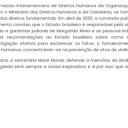
missão Interamericana de Direitos Humanos da Organiza
 o Ministério dos Direitos Humanos e da Cidadania, se to
os direitos fundamentais. Em abril de 2020, a comissão pub
ento concluiu que o Estado brasileiro é responsável pela v
ção e garantias judiciais de Margarida Alves e as pessoas in
faz recomendações ao Estado brasileiro sobre como r
estigação efetiva para esclarecer os fatos; o fortalecim
s Humanos, concentrando-se na prevenção de atos de violê
na, a secretária Mazé Morais defende a memória da sindi
garida será sempre a nossa inspiradora e é por isso que 