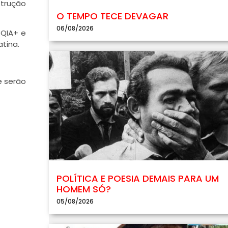
strução
O TEMPO TECE DEVAGAR
06/08/2026
TQIA+ e
atina.
e serão
POLÍTICA E POESIA DEMAIS PARA UM
HOMEM SÓ?
05/08/2026