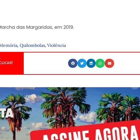
Marcha das Margaridas, em 2019.
,
,
Memória
Quilombolas
Violência
.
CLICAR!