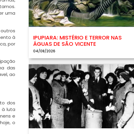
tamos.
ser uma
 outros
IPUPIARA: MISTÉRIO E TERROR NAS
mento à
ÁGUAS DE SÃO VICENTE
ca, por
04/08/2026
cipação
cha das
vel, ao
to dos
 à luta
omens e
hoje, o