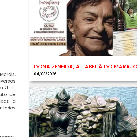
DONA ZENEIDA, A TABELIÃ DO MARAJ
Morais,
04/08/2026
versas
m 21 de
ato de
icas, a
itórios
ramas,