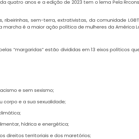
 cada quatro anos e a edição de 2023 tem o lema Pela Rrcon
s, ribeirinhas, sem-terra, extrativistas, da comunidade LGB
a marcha é a maior ação política de mulheres da América L
elas “margaridas” estão divididas em 13 eixos políticos qu
m racismo e sem sexismo;
u corpo e a sua sexualidade;
limática;
mentar, hídrica e energética;
 direitos territoriais e dos maretórios;