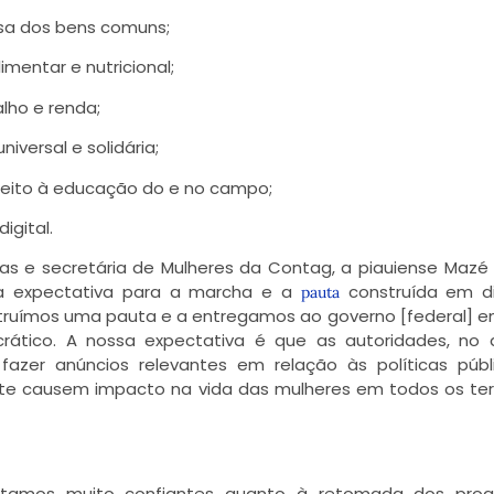
fesa dos bens comuns;
mentar e nutricional;
alho e renda;
niversal e solidária;
direito à educação do e no campo;
digital.
s e secretária de Mulheres da Contag, a piauiense Mazé 
 a expectativa para a marcha e a
construída em di
pauta
nstruímos uma pauta e a entregamos ao governo [federal] e
ático. A nossa expectativa é que as autoridades, no 
azer anúncios relevantes em relação às políticas públ
e causem impacto na vida das mulheres em todos os terr
stamos muito confiantes quanto à retomada dos prog