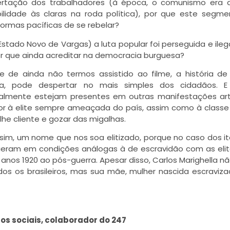
ibertação dos trabalhadores (à época, o comunismo era 
lidade às claras na roda política), por que este segm
formas pacíficas de se rebelar?
Estado Novo de Vargas) a luta popular foi perseguida e ileg
 por que ainda acreditar na democracia burguesa?
de ainda não termos assistido ao filme, a história de
ma, pode despertar no mais simples dos cidadãos. E
lmente estejam presentes em outras manifestações art
ror à elite sempre ameaçada do país, assim como à class
he cliente e gozar das migalhas.
 sim, um nome que nos soa elitizado, porque no caso dos it
ieram em condições análogas à de escravidão com as eli
anos 1920 ao pós-guerra. Apesar disso, Carlos Marighella nã
 os brasileiros, mas sua mãe, mulher nascida escraviza
os sociais, colaborador do 247