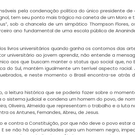
sáveis pela condenação politica do único presidente de
lagnol, tem seu ponto mais trágico na caneta de um Moro e 
us”, sob a chancela de um simpático Thompson Flores, o
rceiro ano fundamental de uma escola pública de Ananind
os livros universitários quando ganha os contornos das art
or universitário ao jovem aprendiz, não entende a mens
nico aos que buscam manter o status quo social que, no Br
a do Sul, mantém igualmente um terrível aspecto racial. 
 quebrados, e neste momento o Brasil encontra-se atrás 
, a leitura histórica que se poderia fazer sobre o moment
a o sistema judicial e condena um homem do povo, de nome
a, Oliveira, Almeida que representam o trabalho e a luta no 
ra os Antunes, Fernandes, Abreu, de Jesus.
do e contra a Constituição, por que não deve o povo estar
a? E se não há oportunidades para um homem negro, impe