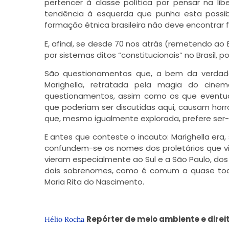
pertencer à classe política por pensar na l
tendência à esquerda que punha esta possibi
formação étnica brasileira não deve encontrar 
E, afinal, se desde 70 nos atrás (remetendo ao 
por sistemas ditos “constitucionais” no Brasil,
São questionamentos que, a bem da verdade 
Marighella, retratada pela magia do cine
questionamentos, assim como os que eventua
que poderiam ser discutidas aqui, causam hor
que, mesmo igualmente explorada, prefere ser-l
E antes que conteste o incauto: Marighella era,
confundem-se os nomes dos proletários que v
vieram especialmente ao Sul e a São Paulo, dos 
dois sobrenomes, como é comum a quase todos
Maria Rita do Nascimento.
Repórter de meio ambiente e direit
Hélio Rocha