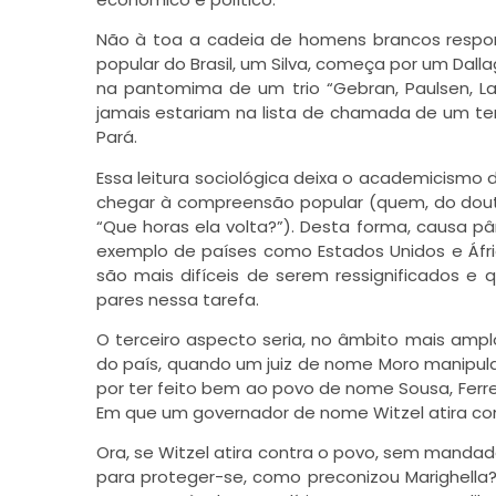
Não à toa a cadeia de homens brancos respon
popular do Brasil, um Silva, começa por um Dal
na pantomima de um trio “Gebran, Paulsen, La
jamais estariam na lista de chamada de um te
Pará.
Essa leitura sociológica deixa o academicismo d
chegar à compreensão popular (quem, do dout
“Que horas ela volta?”). Desta forma, causa pâ
exemplo de países como Estados Unidos e Áfric
são mais difíceis de serem ressignificados e
pares nessa tarefa.
O terceiro aspecto seria, no âmbito mais amplo
do país, quando um juiz de nome Moro manipul
por ter feito bem ao povo de nome Sousa, Ferreir
Em que um governador de nome Witzel atira cont
Ora, se Witzel atira contra o povo, sem manda
para proteger-se, como preconizou Marighell