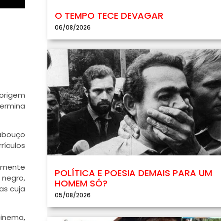
O TEMPO TECE DEVAGAR
06/08/2026
 origem
termina
cabouço
rículos
almente
POLÍTICA E POESIA DEMAIS PARA UM
 negro,
HOMEM SÓ?
as cuja
05/08/2026
cinema,