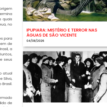
 origem
termina
s quais
eua, no
IPUPIARA: MISTÉRIO E TERROR NAS
ÁGUAS DE SÃO VICENTE
es para
04/08/2026
agem de
asil, a
Juntos,
de seus
o atual
 Silva,
Brasil.
 armado
dido de