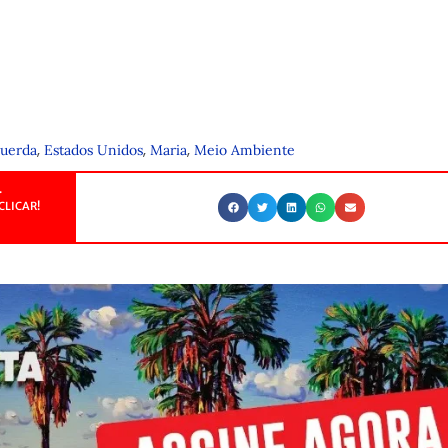
,
,
,
uerda
Estados Unidos
Maria
Meio Ambiente
.
CLICAR!