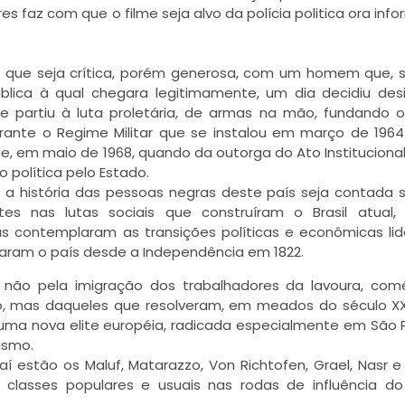
 faz com que o filme seja alvo da polícia politica ora info
os que seja crítica, porém generosa, com um homem que,
ública à qual chegara legitimamente, um dia decidiu desi
 partiu à luta proletária, de armas na mão, fundando 
rante o Regime Militar que se instalou em março de 196
e, em maio de 1968, quando da outorga do Ato Institucional
o política pelo Estado.
 a história das pessoas negras deste país seja contada
s nas lutas sociais que construíram o Brasil atual,
 contemplaram as transições políticas e econômicas li
aram o país desde a Independência em 1822.
 não pela imigração dos trabalhadores da lavoura, com
ano, mas daqueles que resolveram, em meados do século XX
m uma nova elite européia, radicada especialmente em São 
nismo.
aí estão os Maluf, Matarazzo, Von Richtofen, Grael, Nasr e
 classes populares e usuais nas rodas de influência d