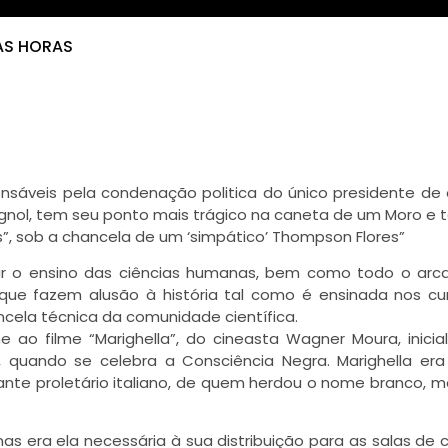
 AS HORAS
sáveis pela condenação politica do único presidente de
lagnol, tem seu ponto mais trágico na caneta de um Moro e 
”, sob a chancela de um ‘simpático’ Thompson Flores”
zar o ensino das ciências humanas, bem como todo o ar
s que fazem alusão à história tal como é ensinada nos cur
ncela técnica da comunidade científica.
 ao filme “Marighella”, do cineasta Wagner Moura, inici
 quando se celebra a Consciência Negra. Marighella era
ante proletário italiano, de quem herdou o nome branco, m
as era ela necessária à sua distribuição para as salas de 