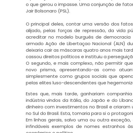
o que gerou o impasse. Uma conjunção de fatores
Jair Bolsonaro (PSL).
O principal deles, contar uma versão dos fat
alijado, pelas forças de repressão, da vida p
acreditar no modelo burguês de democracia e
armado Ação de Libertaçao Nacional (ALN) du
deixaria cair as máscaras quatro anos mais tard
cassou direitos políticos e instituiu a perseguiçã
O segundo, e mais complexo, não permitir que
novo prisma, apresentando-as como atuante
simplesmente como grupos sociais que apenas
pelas elites luso-descendentes que hegemoniz
Estes que, mais tarde, ganhariam companhia
indústria vindos da Itália, do Japão e do Líb
dinheiro com investimentos no Brasil e criara
no Sul do Brasil. Esta, tomaria para si o protago
Em linhas gerais, salvo uma ou outra exceção, 
infindáveis exemplos de nomes estranhos às
econômico e político.