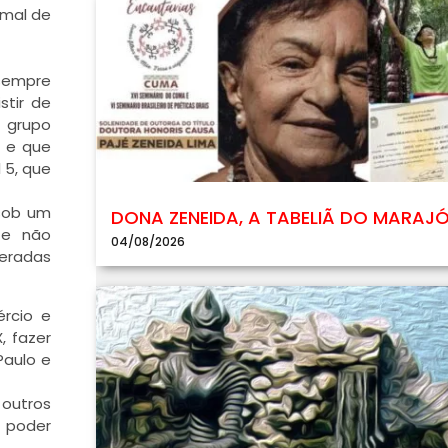
rmal de
 sempre
stir de
o grupo
4 e que
 5, que
 sob um
DONA ZENEIDA, A TABELIÃ DO MARAJ
 e não
04/08/2026
deradas
ércio e
, fazer
Paulo e
 outros
o poder