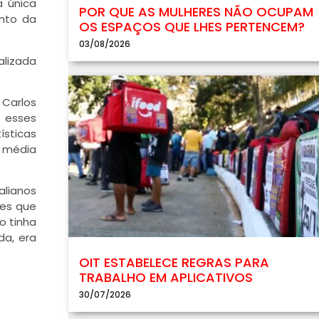
a única
POR QUE AS MULHERES NÃO OCUPAM
ento da
OS ESPAÇOS QUE LHES PERTENCEM?
03/08/2026
alizada
 Carlos
 esses
ísticas
e média
alianos
tes que
o tinha
da, era
OIT ESTABELECE REGRAS PARA
TRABALHO EM APLICATIVOS
30/07/2026