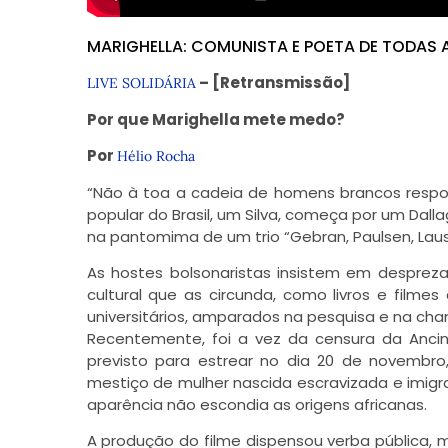
MARIGHELLA: COMUNISTA E POETA DE TODAS
– [Retransmissão]
LIVE SOLIDÁRIA
Por que Marighella mete medo?
Por
Hélio Rocha
“Não à toa a cadeia de homens brancos respon
popular do Brasil, um Silva, começa por um Dal
na pantomima de um trio “Gebran, Paulsen, Laus
As hostes bolsonaristas insistem em despre
cultural que as circunda, como livros e filme
universitários, amparados na pesquisa e na cha
Recentemente, foi a vez da censura da Ancine
previsto para estrear no dia 20 de novembro,
mestiço de mulher nascida escravizada e imigr
aparência não escondia as origens africanas.
A produção do filme dispensou verba pública, m