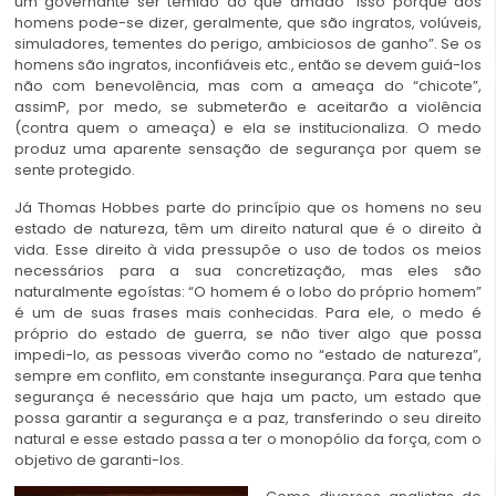
um governante ser temido do que amado “isso porque dos
homens pode-se dizer, geralmente, que são ingratos, volúveis,
simuladores, tementes do perigo, ambiciosos de ganho”. Se os
homens são ingratos, inconfiáveis etc., então se devem guiá-los
não com benevolência, mas com a ameaça do “chicote”,
assimP, por medo, se submeterão e aceitarão a violência
(contra quem o ameaça) e ela se institucionaliza. O medo
produz uma aparente sensação de segurança por quem se
sente protegido.
Já Thomas Hobbes parte do princípio que os homens no seu
estado de natureza, têm um direito natural que é o direito à
vida. Esse direito à vida pressupõe o uso de todos os meios
necessários para a sua concretização, mas eles são
naturalmente egoístas: “O homem é o lobo do próprio homem”
é um de suas frases mais conhecidas. Para ele, o medo é
próprio do estado de guerra, se não tiver algo que possa
impedi-lo, as pessoas viverão como no “estado de natureza”,
sempre em conflito, em constante insegurança. Para que tenha
segurança é necessário que haja um pacto, um estado que
possa garantir a segurança e a paz, transferindo o seu direito
natural e esse estado passa a ter o monopólio da força, com o
objetivo de garanti-los.