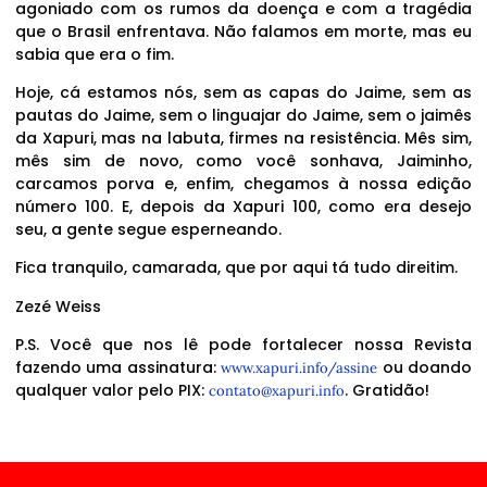
agoniado com os rumos da doença e com a tragédia
que o Brasil enfrentava. Não falamos em morte, mas eu
sabia que era o fim.
Hoje, cá estamos nós, sem as capas do Jaime, sem as
pautas do Jaime, sem o linguajar do Jaime, sem o jaimês
da Xapuri, mas na labuta, firmes na resistência. Mês sim,
mês sim de novo, como você sonhava, Jaiminho,
carcamos porva e, enfim, chegamos à nossa edição
número 100. E, depois da Xapuri 100, como era desejo
seu, a gente segue esperneando.
Fica tranquilo, camarada, que por aqui tá tudo direitim.
Zezé Weiss
P.S. Você que nos lê pode fortalecer nossa Revista
fazendo uma assinatura:
ou doando
www.xapuri.info/assine
qualquer valor pelo PIX:
. Gratidão!
contato@xapuri.info