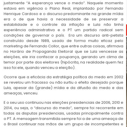
justamente “A esperança vence o medo”. Naquele momento
estava em vigência o Plano Real, implantado por Fernando
Henrique Cardoso e o discurso predominante na grande mídia
era o de que havia a necessidade de se preservar a
estabilidade e o controle da inflação e Lula não tinha
experiência administrativa e o PT um partido radical sem
condições de governar o país. Era um discurso anti-petista
construído desde 1989, usado de forma muito eficaz pelo
marketing de Fernando Collor, que entre outras coisas, afirmava
no Horário de Propaganda Eleitoral que se Lula vencesse as
eleições, ele iria confiscar a poupança, gerando um clima de
temor por parte dos eleitores (hipócrita, na realidade quem fez
isso foi ele, quando venceu a eleição).
Ocorre que a eficácia da estratégia política do medo em 2002
se revelou um fracasso ou não surtiu o efeito desejado porque
Lula, apesar da (grande) mídia e da difusão do medo e das
ameaças, venceu.
E o seu uso continuou nas eleições presidenciais de 2006, 2010 e
2014, ou seja, o “discurso do medo”, sempre foi recorrente em
todas as disputas presidenciais, usadas principalmente contra
o PT. A mensagem transmitida sempre foi a de uma ameaça de
o Brasil continuar nas mãos de um grupo de incompetentes e