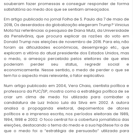
souberam fazer promessas e conseguir responder de forma
satisfatória ao medo dos que se sentiam ameaçados.
Em artigo publicado no jornal Folha de S. Paulo dia 7 de maio de
2018, Os deserdados da globalização elegeram Trump? Vinicius
Mota faz referências a pesquisa de Diana Mutz, da Universidade
da Pensilvânia, que procura explicar as razões do voto em
Donald Trump nas eleições de novembro de 2016. Para ela, não
foram as dificuldades econômicas, desemprego etc., que
explicam a vitória do atual presidente dos Estados Unidos, mas
o medo, a ameaça percebida pelos eleitores de que eles
poderiam perder seu status, regredir social e
economicamente. Nesse sentido, o medo de perder o que se
tem foi o aspecto mais relevante, o fator explicativo.
Num artigo publicado em 2004, Vera Chaia, cientista política e
professora da PUC/SP, mostra como a estratégia política de se
criar um clima de medo foi utilizada para combater a
candidatura de Luiz Inácio Lula da Silva em 2002. A autora
analisa a propaganda eleitoral, depoimentos de atores
políticos e a imprensa escrita, nos períodos eleitorais de 1989,
1994, 1998 e 2002. O foco central foi a cobertura jornalística das
eleições, destacando o tema do medo e a sua hipótese foi a de
que o medo foi a “estratégia de persuasão” utilizada para