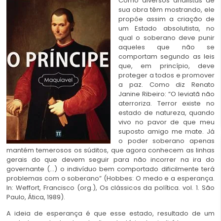
Como diversos analistas de
sua obra têm mostrando, ele
propõe assim a criação de
um Estado absolutista, no
qual o soberano deve punir
aqueles que não se
comportam segundo as leis
que, em princípio, deve
proteger a todos e promover
a paz. Como diz Renato
Janine Ribeiro: “O leviatã não
aterroriza. Terror existe no
estado de natureza, quando
vivo no pavor de que meu
suposto amigo me mate. Já
o poder soberano apenas
mantém temerosos os súditos, que agora conhecem as linhas
gerais do que devem seguir para não incorrer na ira do
governante (…) o indivíduo bem comportado dificilmente terá
problemas com o soberano” (Hobbes: O medo e a esperança.
In: Weffort, Francisco (org.), Os clássicos da política. vol. 1. São
Paulo, Ática, 1989).
A ideia de esperança é que esse estado, resultado de um