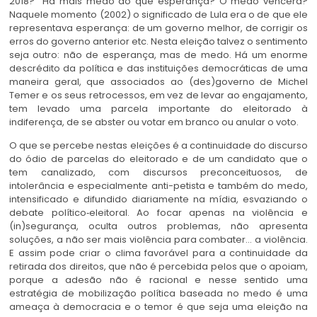
2018? Há mais medo do que esperança? O medo vencerá?
Naquele momento (2002) o significado de Lula era o de que ele
representava esperança: de um governo melhor, de corrigir os
erros do governo anterior etc. Nesta eleição talvez o sentimento
seja outro: não de esperança, mas de medo. Há um enorme
descrédito da política e das instituições democráticas de uma
maneira geral, que associados ao (des)governo de Michel
Temer e os seus retrocessos, em vez de levar ao engajamento,
tem levado uma parcela importante do eleitorado à
indiferença, de se abster ou votar em branco ou anular o voto.
O que se percebe nestas eleições é a continuidade do discurso
do ódio de parcelas do eleitorado e de um candidato que o
tem canalizado, com discursos preconceituosos, de
intolerância e especialmente anti-petista e também do medo,
intensificado e difundido diariamente na mídia, esvaziando o
debate político‐eleitoral. Ao focar apenas na violência e
(in)segurança, oculta outros problemas, não apresenta
soluções, a não ser mais violência para combater… a violência.
E assim pode criar o clima favorável para a continuidade da
retirada dos direitos, que não é percebida pelos que o apoiam,
porque a adesão não é racional e nesse sentido uma
estratégia de mobilização política baseada no medo é uma
ameaça à democracia e o temor é que seja uma eleição na