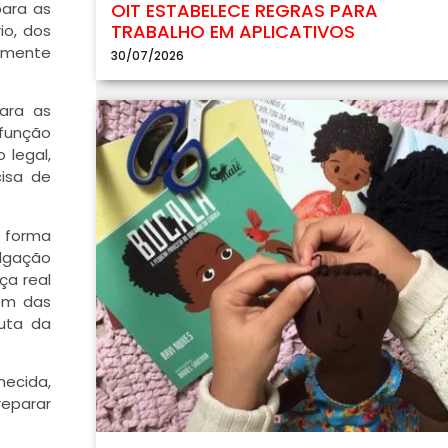
para as
OIT ESTABELECE REGRAS PARA
TRABALHO EM APLICATIVOS
io, dos
somente
30/07/2026
para as
 função
 legal,
cisa de
 forma
ulgação
ça real
gem das
auta da
hecida,
reparar