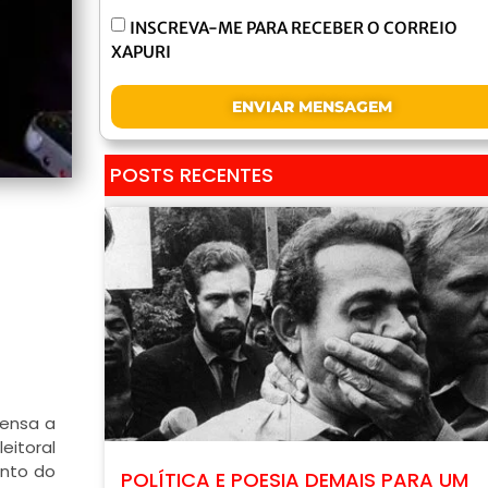
INSCREVA-ME PARA RECEBER O CORREIO
XAPURI
ENVIAR MENSAGEM
POSTS RECENTES
rensa a
eitoral
ento do
POLÍTICA E POESIA DEMAIS PARA UM