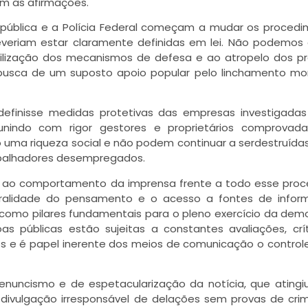
m as afirmações.
epública e a Polícia Federal começam a mudar os proced
everiam estar claramente definidas em lei. Não podemos a
ragilização dos mecanismos de defesa e ao atropelo dos p
busca de um suposto apoio popular pelo linchamento mo
definisse medidas protetivas das empresas investigada
unindo com rigor gestores e proprietários comprovad
ão uma riqueza social e não podem continuar a serdestruíd
abalhadores desempregados.
 ao comportamento da imprensa frente a todo esse proc
luralidade do pensamento e o acesso a fontes de infor
 como pilares fundamentais para o pleno exercício da dem
as públicas estão sujeitas a constantes avaliações, crí
 e é papel inerente dos meios de comunicação o controle
denuncismo e de espetacularização da notícia, que atingi
 divulgação irresponsável de delações sem provas de cri