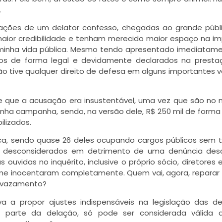
.
usações de um delator confesso, chegadas ao grande públ
aior credibilidade e tenham merecido maior espaço na i
 minha vida pública. Mesmo tendo apresentado imediatam
ados de forma legal e devidamente declarados na prest
o tive qualquer direito de defesa em alguns importantes v
de que a acusação era insustentável, uma vez que são n
inha campanha, sendo, na versão dele, R$ 250 mil de forma 
ilizados.
ica, sendo quase 26 deles ocupando cargos públicos sem t
e desconsiderados em detrimento de uma denúncia desc
vidas no inquérito, inclusive o próprio sócio, diretores e
me inocentaram completamente. Quem vai, agora, reparar
o vazamento?
va a propor ajustes indispensáveis na legislação das d
u parte da delação, só pode ser considerada válida 