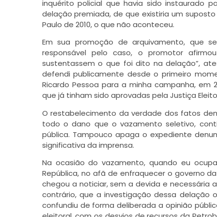
inquérito policial que havia sido instaurado 
delação premiada, de que existiria um supost
Paulo de 2010, o que não aconteceu.
Em sua promoção de arquivamento, que se
responsável pelo caso, o promotor afirmo
sustentassem o que foi dito na delação”, at
defendi publicamente desde o primeiro mome
Ricardo Pessoa para a minha campanha, em 20
que já tinham sido aprovadas pela Justiça Eleitor
O restabelecimento da verdade dos fatos dentr
todo o dano que o vazamento seletivo, con
pública. Tampouco apaga o expediente denunc
significativa da imprensa.
Na ocasião do vazamento, quando eu ocupav
República, no afã de enfraquecer o governo da 
chegou a noticiar, sem a devida e necessária 
contrário, que a investigação dessa delação o
confundiu de forma deliberada a opinião públi
eleitoral, com os desvios de recursos da Petrob