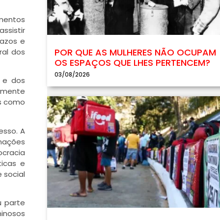
imentos
ssistir
razos e
POR QUE AS MULHERES NÃO OCUPAM
ral dos
OS ESPAÇOS QUE LHES PERTENCEM?
03/08/2026
s e dos
amente
as como
esso. A
mações
ocracia
ticas e
 social
u parte
minosos