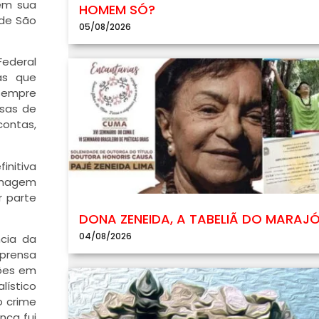
 em sua
HOMEM SÓ?
 de São
05/08/2026
ederal
as que
 sempre
esas de
contas,
initiva
imagem
r parte
DONA ZENEIDA, A TABELIÃ DO MARAJ
04/08/2026
cia da
mprensa
ções em
lístico
o crime
nca fui