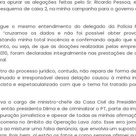
para apurar as alegações feitas pelo Sr. Ricardo Pessoa,
o esquema de caixa 2, na minha campanha para o governo
gue o mesmo entendimento do delegado da Polícia F
u “cruzamos os dados e não foi possível obter prov
estando minha total inocência e confirmando aquilo que
nto, ou seja, de que as doações realizadas pelas empr
10, foram declaradas integralmente nas prestações de 
al.
o do processo jurídico, contudo, não repara de forma def
tinuado e irresponsável dessa delação causou à minha 
ista e espetacularizado com que o tema foi tratado po
a o cargo de ministro-chefe da Casa Civil da Presidên
então presidenta Dilma e de criminalizar o PT, parte da i
apuração jornalística e apesar de todas as minhas afirma
correria no âmbito da Operação Lava Jato. Esse erro jorna
ca ao misturar uma falsa denúncia, que envolvia um supost
ras. Pois bem, aí estão os fatos e como sempre afirmei: nu