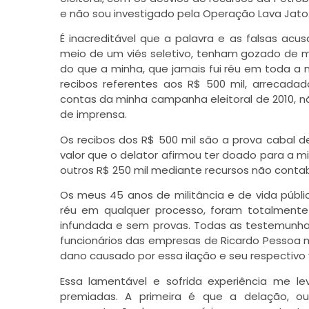
e não sou investigado pela Operação Lava Jato
É inacreditável que a palavra e as falsas ac
meio de um viés seletivo, tenham gozado de m
do que a minha, que jamais fui réu em toda a
recibos referentes aos R$ 500 mil, arrecad
contas da minha campanha eleitoral de 2010, nã
de imprensa.
Os recibos dos R$ 500 mil são a prova cabal 
valor que o delator afirmou ter doado para a m
outros R$ 250 mil mediante recursos não contab
Os meus 45 anos de militância e de vida públ
réu em qualquer processo, foram totalment
infundada e sem provas. Todas as testemunhas ou
funcionários das empresas de Ricardo Pessoa 
dano causado por essa ilação e seu respectiv
Essa lamentável e sofrida experiência me le
premiadas. A primeira é que a delação, o