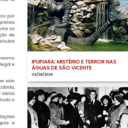
ico por
mprensa
ente os
ação de
eículos
o mesmo
IPUPIARA: MISTÉRIO E TERROR NAS
legal e
ÁGUAS DE SÃO VICENTE
04/08/2026
er sido
abida,
 vários
 todo o
elações
após a