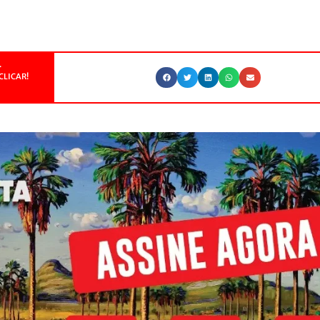
.
CLICAR!