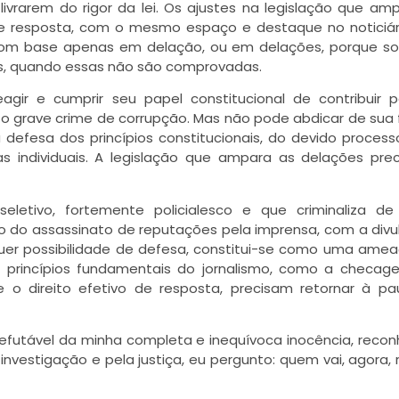
ivrarem do rigor da lei. Os ajustes na legislação que am
de resposta, com o mesmo espaço e destaque no noticiár
s com base apenas em delação, ou em delações, porque 
s, quando essas não são comprovadas.
agir e cumprir seu papel constitucional de contribuir 
o o grave crime de corrupção. Mas não pode abdicar de sua
 defesa dos princípios constitucionais, do devido processo
ias individuais. A legislação que ampara as delações pre
letivo, fortemente policialesco e que criminaliza de
eio do assassinato de reputações pela imprensa, com a div
uer possibilidade de defesa, constitui-se como uma amea
o, princípios fundamentais do jornalismo, como a checa
 o direito efetivo de resposta, precisam retornar à p
efutável da minha completa e inequívoca inocência, recon
 investigação e pela justiça, eu pergunto: quem vai, agora, 