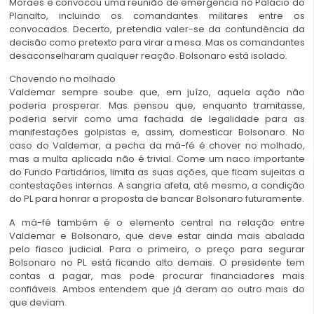
Moraes e convocou uma reunião de emergência no Palácio do
Planalto, incluindo os comandantes militares entre os
convocados. Decerto, pretendia valer-se da contundência da
decisão como pretexto para virar a mesa. Mas os comandantes
desaconselharam qualquer reação. Bolsonaro está isolado.
Chovendo no molhado
Valdemar sempre soube que, em juízo, aquela ação não
poderia prosperar. Mas pensou que, enquanto tramitasse,
poderia servir como uma fachada de legalidade para as
manifestações golpistas e, assim, domesticar Bolsonaro. No
caso do Valdemar, a pecha da má-fé é chover no molhado,
mas a multa aplicada não é trivial. Come um naco importante
do Fundo Partidários, limita as suas ações, que ficam sujeitas a
contestações internas. A sangria afeta, até mesmo, a condição
do PL para honrar a proposta de bancar Bolsonaro futuramente.
A má-fé também é o elemento central na relação entre
Valdemar e Bolsonaro, que deve estar ainda mais abalada
pelo fiasco judicial. Para o primeiro, o preço para segurar
Bolsonaro no PL está ficando alto demais. O presidente tem
contas a pagar, mas pode procurar financiadores mais
confiáveis. Ambos entendem que já deram ao outro mais do
que deviam.