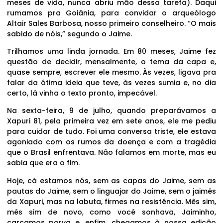
meses de vida, nunca abriu mão dessa tarefa). Daqui
rumamos pra Goiânia, para convidar o arqueólogo
Altair Sales Barbosa, nosso primeiro conselheiro. “O mais
sabido de nóis,” segundo o Jaime.
Trilhamos uma linda jornada. Em 80 meses, Jaime fez
questão de decidir, mensalmente, o tema da capa e,
quase sempre, escrever ele mesmo. Às vezes, ligava pra
falar da ótima ideia que teve, às vezes sumia e, no dia
certo, lá vinha o texto pronto, impecável.
Na sexta-feira, 9 de julho, quando preparávamos a
Xapuri 81, pela primeira vez em sete anos, ele me pediu
para cuidar de tudo. Foi uma conversa triste, ele estava
agoniado com os rumos da doença e com a tragédia
que o Brasil enfrentava. Não falamos em morte, mas eu
sabia que era o fim.
Hoje, cá estamos nós, sem as capas do Jaime, sem as
pautas do Jaime, sem o linguajar do Jaime, sem o jaimês
da Xapuri, mas na labuta, firmes na resistência. Mês sim,
mês sim de novo, como você sonhava, Jaiminho,
carcamos porva e, enfim, chegamos à nossa edição