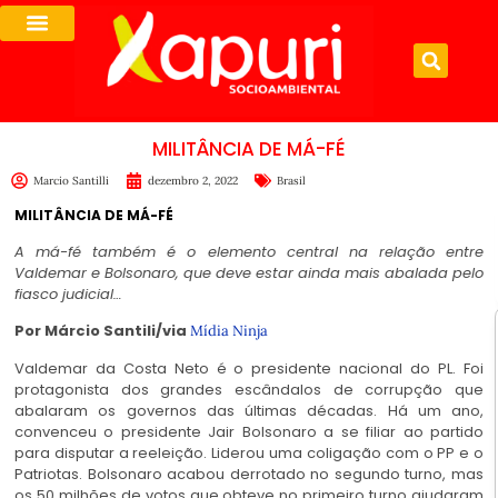
MILITÂNCIA DE MÁ-FÉ
Marcio Santilli
dezembro 2, 2022
Brasil
MILITÂNCIA DE MÁ-FÉ
A má-fé também é o elemento central na relação entre
Valdemar e Bolsonaro, que deve estar ainda mais abalada pelo
fiasco judicial…
Por Márcio Santili/via
Mídia Ninja
Valdemar da Costa Neto é o presidente nacional do PL. Foi
protagonista dos grandes escândalos de corrupção que
abalaram os governos das últimas décadas. Há um ano,
convenceu o presidente Jair Bolsonaro a se filiar ao partido
para disputar a reeleição. Liderou uma coligação com o PP e o
Patriotas. Bolsonaro acabou derrotado no segundo turno, mas
os 50 milhões de votos que obteve no primeiro turno ajudaram