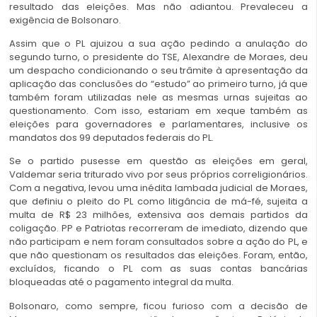
resultado das eleições. Mas não adiantou. Prevaleceu a
exigência de Bolsonaro.
Assim que o PL ajuizou a sua ação pedindo a anulação do
segundo turno, o presidente do TSE, Alexandre de Moraes, deu
um despacho condicionando o seu trâmite à apresentação da
aplicação das conclusões do “estudo” ao primeiro turno, já que
também foram utilizadas nele as mesmas urnas sujeitas ao
questionamento. Com isso, estariam em xeque também as
eleições para governadores e parlamentares, inclusive os
mandatos dos 99 deputados federais do PL.
Se o partido pusesse em questão as eleições em geral,
Valdemar seria triturado vivo por seus próprios correligionários.
Com a negativa, levou uma inédita lambada judicial de Moraes,
que definiu o pleito do PL como litigância de má-fé, sujeita a
multa de R$ 23 milhões, extensiva aos demais partidos da
coligação. PP e Patriotas recorreram de imediato, dizendo que
não participam e nem foram consultados sobre a ação do PL, e
que não questionam os resultados das eleições. Foram, então,
excluídos, ficando o PL com as suas contas bancárias
bloqueadas até o pagamento integral da multa.
Bolsonaro, como sempre, ficou furioso com a decisão de