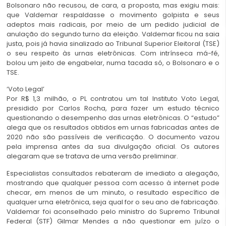
Bolsonaro não recusou, de cara, a proposta, mas exigiu mais:
que Valdemar respaldasse o movimento golpista e seus
adeptos mais radicais, por meio de um pedido judicial de
anulação do segundo turno da eleição. Valdemar ficou na saia
justa, pois já havia sinalizado ao Tribunal Superior Eleitoral (TSE)
o seu respeito às urnas eletrônicas. Com intrínseca má-fé,
bolou um jeito de engabelar, numa tacada só, o Bolsonaro e o
TSE.
‘Voto Legal’
Por R$ 1,3 milhão, o PL contratou um tal Instituto Voto Legal,
presidido por Carlos Rocha, para fazer um estudo técnico
questionando o desempenho das urnas eletrônicas. O “estudo”
alega que os resultados obtidos em urnas fabricadas antes de
2020 não são passíveis de verificação. O documento vazou
pela imprensa antes da sua divulgação oficial. Os autores
alegaram que se tratava de uma versão preliminar.
Especialistas consultados rebateram de imediato a alegação,
mostrando que qualquer pessoa com acesso à internet pode
checar, em menos de um minuto, o resultado específico de
qualquer urna eletrônica, seja qual for o seu ano de fabricação.
Valdemar foi aconselhado pelo ministro do Supremo Tribunal
Federal (STF) Gilmar Mendes a não questionar em juízo o