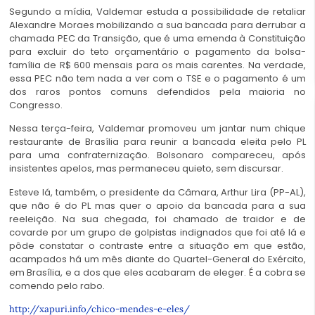
Segundo a mídia, Valdemar estuda a possibilidade de retaliar
Alexandre Moraes mobilizando a sua bancada para derrubar a
chamada PEC da Transição, que é uma emenda à Constituição
para excluir do teto orçamentário o pagamento da bolsa-
família de R$ 600 mensais para os mais carentes. Na verdade,
essa PEC não tem nada a ver com o TSE e o pagamento é um
dos raros pontos comuns defendidos pela maioria no
Congresso.
Nessa terça-feira, Valdemar promoveu um jantar num chique
restaurante de Brasília para reunir a bancada eleita pelo PL
para uma confraternização. Bolsonaro compareceu, após
insistentes apelos, mas permaneceu quieto, sem discursar.
Esteve lá, também, o presidente da Câmara, Arthur Lira (PP-AL),
que não é do PL mas quer o apoio da bancada para a sua
reeleição. Na sua chegada, foi chamado de traidor e de
covarde por um grupo de golpistas indignados que foi até lá e
pôde constatar o contraste entre a situação em que estão,
acampados há um mês diante do Quartel-General do Exército,
em Brasília, e a dos que eles acabaram de eleger. É a cobra se
comendo pelo rabo.
http://xapuri.info/chico-mendes-e-eles/