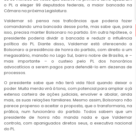
o PL a eleger 99 deputados federais, a maior bancada na
Câmara na próxima Legislatura.
Valdemar só pensa nas traficâncias que poderia fazer
comandando uma bancada desse porte, mas sabe que, para
isso, precisa manter Bolsonaro no partido. Em outra hipótese, o
presidente poderia dividir a bancada e reduzir a influência
política do PL. Diante disso, Valdemar está oferecendo a
Bolsonaro a presidência de honra do partido, com direito a um
megasalário, mansão no Lago Sul, bairro nobre de Brasília, e –
mais importante – o custeio pelo PL dos honorários
advocatícios a serem pagos para defendê-lo em dezenas de
processos.
O presidente sabe que não terá vida fácil quando deixar o
poder. Muita merda virá à tona, com potencial para ampliar a já
extensa carteira de ações judiciais, envolver e abalar, ainda
mais, as suas relações familiares. Mesmo assim, Bolsonaro não
parece propenso a aceitar a proposta, que o transformaria, na
prática, num funcionário do partido. Todos sabem que um
presidente de honra não manda nada e que Valdemar
controla, com apaniguados diretos seus, a executiva nacional
do PL.