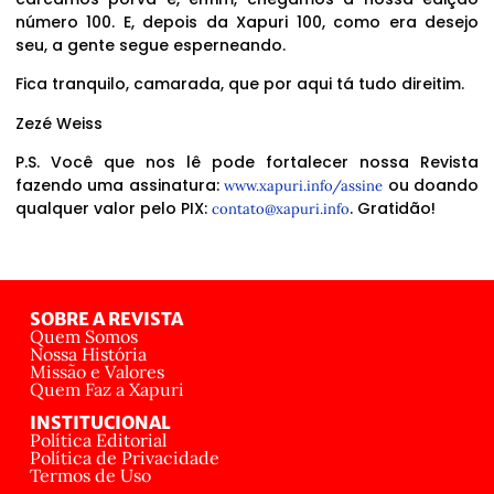
número 100. E, depois da Xapuri 100, como era desejo
seu, a gente segue esperneando.
Fica tranquilo, camarada, que por aqui tá tudo direitim.
Zezé Weiss
P.S. Você que nos lê pode fortalecer nossa Revista
fazendo uma assinatura:
ou doando
www.xapuri.info/assine
qualquer valor pelo PIX:
. Gratidão!
contato@xapuri.info
SOBRE A REVISTA
Quem Somos
Nossa História
Missão e Valores
Quem Faz a Xapuri
INSTITUCIONAL
Política Editorial
Política de Privacidade
Termos de Uso