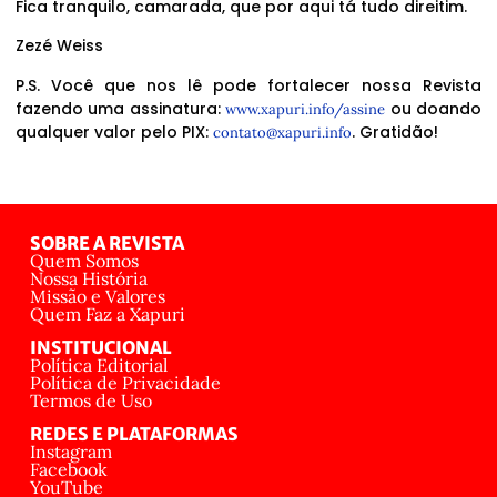
Fica tranquilo, camarada, que por aqui tá tudo direitim.
Zezé Weiss
P.S. Você que nos lê pode fortalecer nossa Revista
fazendo uma assinatura:
ou doando
www.xapuri.info/assine
qualquer valor pelo PIX:
. Gratidão!
contato@xapuri.info
SOBRE A REVISTA
Quem Somos
Nossa História
Missão e Valores
Quem Faz a Xapuri
INSTITUCIONAL
Política Editorial
Política de Privacidade
Termos de Uso
REDES E PLATAFORMAS
Instagram
Facebook
YouTube