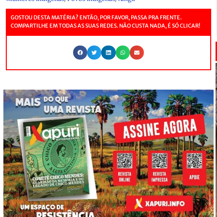
GOSTOU DESTA MATÉRIA? ENTÃO, POR FAVOR, PASSA PRA FRENTE.
COMPARTILHE EM TODAS AS SUAS REDES. NÃO CUSTA NADA, É SÓ CLICAR!