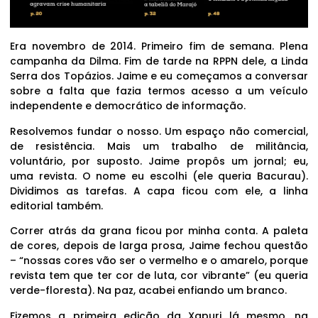
Era novembro de 2014. Primeiro fim de semana. Plena
campanha da Dilma. Fim de tarde na RPPN dele, a Linda
Serra dos Topázios. Jaime e eu começamos a conversar
sobre a falta que fazia termos acesso a um veículo
independente e democrático de informação.
Resolvemos fundar o nosso. Um espaço não comercial,
de resistência. Mais um trabalho de militância,
voluntário, por suposto. Jaime propôs um jornal; eu,
uma revista. O nome eu escolhi (ele queria Bacurau).
Dividimos as tarefas. A capa ficou com ele, a linha
editorial também.
Correr atrás da grana ficou por minha conta. A paleta
de cores, depois de larga prosa, Jaime fechou questão
– “nossas cores vão ser o vermelho e o amarelo, porque
revista tem que ter cor de luta, cor vibrante” (eu queria
verde-floresta). Na paz, acabei enfiando um branco.
Fizemos a primeira edição da Xapuri lá mesmo, na