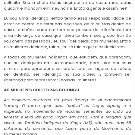
colheita. Sou a chefe delas aqui dentro de casa, mas todas
ajudam e mandam em meu nome. Então a gente é assim, né?
Eu sou uma liderança, então tenho essa responsabilidade de
estar no centro, de estar nas decisões, de falar. Mas dentro de
casa, também: cada um tem sua pessoa de referência tem
uma liderança de casa que lidera também seu grupo. Eu não
sou chefa das pessoas., eu sou líder delas, das mulheres. Então
as mulheres decidem, falam, eu só falo o que elas decidirem.
A todas as mulheres indígenas, que estudem, que aprendam,
que se dediquem na sua comunidade, para lutar por seus
direitos, para aprender a ser professora, ser agente de saúde,
ser dentista, ser liderança na sua aldeia. E também ser
liderança para representar [nossas] mulheres.
AS MULHERES COLETORAS DO XINGU
As mulheres coletoras do povo Ikpeng se autodenominam
Yarang. O termo quer dizer “saúva” na língua Ikpeng e é
inspirado no movimento de recolher sementes do chão da
floresta e levá-las para limpar em casa. Koré e Magaró, que
vivem no Território Indígena do Xingu (MT), são duas das 65
coletoras de sementes que fazem parte do Movimento de
Mulheres Yarang.