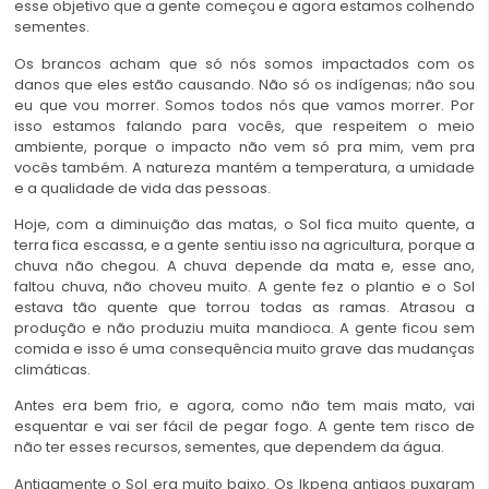
esse objetivo que a gente começou e agora estamos colhendo
sementes.
Os brancos acham que só nós somos impactados com os
danos que eles estão causando. Não só os indígenas; não sou
eu que vou morrer. Somos todos nós que vamos morrer. Por
isso estamos falando para vocês, que respeitem o meio
ambiente, porque o impacto não vem só pra mim, vem pra
vocês também. A natureza mantém a temperatura, a umidade
e a qualidade de vida das pessoas.
Hoje, com a diminuição das matas, o Sol fica muito quente, a
terra fica escassa, e a gente sentiu isso na agricultura, porque a
chuva não chegou. A chuva depende da mata e, esse ano,
faltou chuva, não choveu muito. A gente fez o plantio e o Sol
estava tão quente que torrou todas as ramas. Atrasou a
produção e não produziu muita mandioca. A gente ficou sem
comida e isso é uma consequência muito grave das mudanças
climáticas.
Antes era bem frio, e agora, como não tem mais mato, vai
esquentar e vai ser fácil de pegar fogo. A gente tem risco de
não ter esses recursos, sementes, que dependem da água.
Antigamente o Sol era muito baixo. Os Ikpeng antigos puxaram