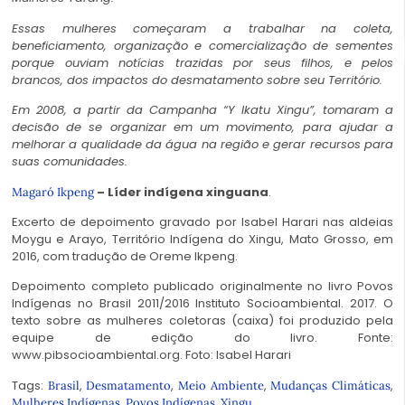
Essas mulheres começaram a trabalhar na coleta,
beneficiamento, organização e comercialização de sementes
porque ouviam notícias trazidas por seus filhos, e pelos
brancos, dos impactos do desmatamento sobre seu Território.
Em 2008, a partir da Campanha “Y Ikatu Xingu”, tomaram a
decisão de se organizar em um movimento, para ajudar a
melhorar a qualidade da água na região e gerar recursos para
suas comunidades.
– Líder indígena xinguana
.
Magaró Ikpeng
Excerto de depoimento gravado por Isabel Harari nas aldeias
Moygu e Arayo, Território Indígena do Xingu, Mato Grosso, em
2016, com tradução de Oreme Ikpeng.
Depoimento completo publicado originalmente no livro Povos
Indígenas no Brasil 2011/2016 Instituto Socioambiental. 2017. O
texto sobre as mulheres coletoras (caixa) foi produzido pela
equipe de edição do livro. Fonte:
www.pibsocioambiental.org. Foto: Isabel Harari
Tags:
,
,
,
,
Brasil
Desmatamento
Meio Ambiente
Mudanças Climáticas
,
,
Mulheres Indígenas
Povos Indígenas
Xingu