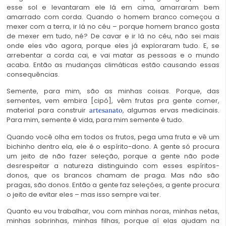
esse sol e levantaram ele lá em cima, amarraram bem
amarrado com corda. Quando o homem branco começou a
mexer com a terra, ir lá no céu – porque homem branco gosta
de mexer em tudo, né? De cavar e ir lá no céu, não sei mais
onde eles vão agora, porque eles já exploraram tudo. E, se
arrebentar a corda cai, e vai matar as pessoas e o mundo
acaba. Então as mudanças climáticas estão causando essas
consequências.
Semente, para mim, são as minhas coisas. Porque, das
sementes, vem embira [cipó], vêm frutas pra gente comer,
material para construir
, algumas ervas medicinais.
artesanato
Para mim, semente é vida, para mim semente é tudo.
Quando você olha em todos os frutos, pega uma fruta e vê um
bichinho dentro ela, ele é o espírito-dono. A gente só procura
um jeito de não fazer seleção, porque a gente não pode
desrespeitar a natureza distinguindo com esses espíritos-
donos, que os brancos chamam de praga. Mas não são
pragas, são donos. Então a gente faz seleções, a gente procura
o jeito de evitar eles – mas isso sempre vai ter.
Quanto eu vou trabalhar, vou com minhas noras, minhas netas,
minhas sobrinhas, minhas filhas, porque aí elas ajudam na