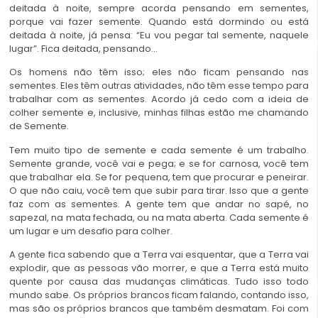
deitada à noite, sempre acorda pensando em sementes,
porque vai fazer semente. Quando está dormindo ou está
deitada à noite, já pensa: “Eu vou pegar tal semente, naquele
lugar”. Fica deitada, pensando…
Os homens não têm isso; eles não ficam pensando nas
sementes. Eles têm outras atividades, não têm esse tempo para
trabalhar com as sementes. Acordo já cedo com a ideia de
colher semente e, inclusive, minhas filhas estão me chamando
de Semente.
Tem muito tipo de semente e cada semente é um trabalho.
Semente grande, você vai e pega; e se for carnosa, você tem
que trabalhar ela. Se for pequena, tem que procurar e peneirar.
O que não caiu, você tem que subir para tirar. Isso que a gente
faz com as sementes. A gente tem que andar no sapé, no
sapezal, na mata fechada, ou na mata aberta. Cada semente é
um lugar e um desafio para colher.
A gente fica sabendo que a Terra vai esquentar, que a Terra vai
explodir, que as pessoas vão morrer, e que a Terra está muito
quente por causa das mudanças climáticas. Tudo isso todo
mundo sabe. Os próprios brancos ficam falando, contando isso,
mas são os próprios brancos que também desmatam. Foi com