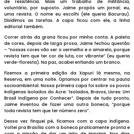
de resistência. Mais um trabalho de militância,
voluntário, por suposto. Jaime propôs um jornal; eu,
uma revista. O nome eu escolhi (ele queria Bacurau).
Dividimos as tarefas. A capa ficou com ele, a linha
editorial também.
Correr atrás da grana ficou por minha conta. A paleta
de cores, depois de larga prosa, Jaime fechou questão
– “nossas cores vão ser o vermelho e o amarelo, porque
revista tem que ter cor de luta, cor vibrante” (eu queria
verde-floresta). Na paz, acabei enfiando um branco.
Fizemos a primeira edição da Xapuri lá mesmo, na
Reserva, em uma noite. Optamos por centrar na pauta
socioambiental. Nossa primeira capa foi sobre os povos
indígenas isolados do Acre: ‘Isolados, Bravos, Livres: Um
Brasil Indígena por Conhecer”. Depois de tudo pronto,
Jaime inventou de fazer uma outra boneca, “porque
toda revista tem que ter número zero”.
Dessa vez finquei pé, ficamos com a capa indígena.
Voltei pra Brasília com a boneca praticamente pronta e
com a missão de dar um jeito de imprimir. Nos dias