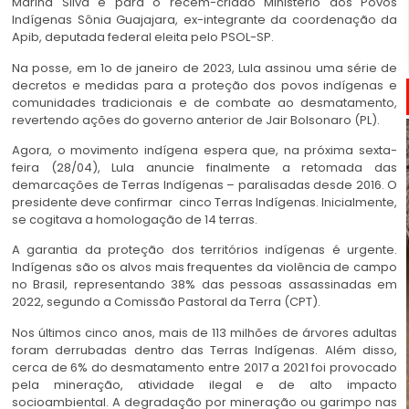
Marina Silva e para o recém-criado Ministério dos Povos
Indígenas Sônia Guajajara, ex-integrante da coordenação da
Apib, deputada federal eleita pelo PSOL-SP.
Na posse, em 1o de janeiro de 2023, Lula assinou uma série de
decretos e medidas para a proteção dos povos indígenas e
comunidades tradicionais e de combate ao desmatamento,
revertendo ações do governo anterior de Jair Bolsonaro (PL).
Agora, o movimento indígena espera que, na próxima sexta-
feira (28/04), Lula anuncie finalmente a retomada das
demarcações de Terras Indígenas – paralisadas desde 2016. O
presidente deve confirmar cinco Terras Indígenas. Inicialmente,
se cogitava a homologação de 14 terras.
A garantia da proteção dos territórios indígenas é urgente.
Indígenas são os alvos mais frequentes da violência de campo
no Brasil, representando 38% das pessoas assassinadas em
2022, segundo a Comissão Pastoral da Terra (CPT).
Nos últimos cinco anos, mais de 113 milhões de árvores adultas
foram derrubadas dentro das Terras Indígenas. Além disso,
cerca de 6% do desmatamento entre 2017 a 2021 foi provocado
pela mineração, atividade ilegal e de alto impacto
socioambiental. A degradação por mineração ou garimpo nas