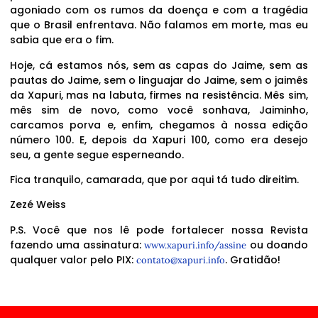
agoniado com os rumos da doença e com a tragédia
que o Brasil enfrentava. Não falamos em morte, mas eu
sabia que era o fim.
Hoje, cá estamos nós, sem as capas do Jaime, sem as
pautas do Jaime, sem o linguajar do Jaime, sem o jaimês
da Xapuri, mas na labuta, firmes na resistência. Mês sim,
mês sim de novo, como você sonhava, Jaiminho,
carcamos porva e, enfim, chegamos à nossa edição
número 100. E, depois da Xapuri 100, como era desejo
seu, a gente segue esperneando.
Fica tranquilo, camarada, que por aqui tá tudo direitim.
Zezé Weiss
P.S. Você que nos lê pode fortalecer nossa Revista
fazendo uma assinatura:
ou doando
www.xapuri.info/assine
qualquer valor pelo PIX:
. Gratidão!
contato@xapuri.info