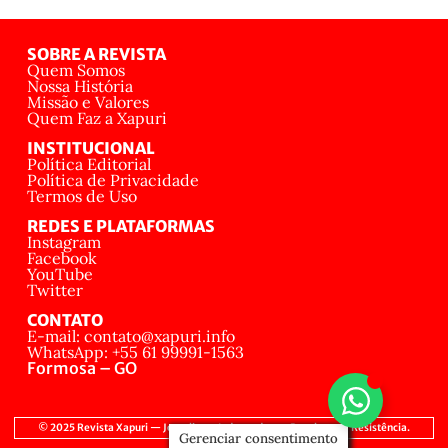
SOBRE A REVISTA
Quem Somos
Nossa História
Missão e Valores
Quem Faz a Xapuri
INSTITUCIONAL
Política Editorial
Política de Privacidade
Termos de Uso
REDES E PLATAFORMAS
Instagram
Facebook
YouTube
Twitter
CONTATO
E-mail: contato@xapuri.info
WhatsApp: +55 61 99991-1563
Formosa – GO
© 2025 Revista Xapuri — Jornalismo Independente, Popular e de Resistência.
Gerenciar consentimento