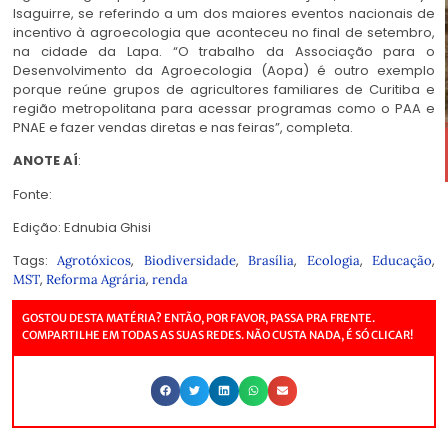
Isaguirre, se referindo a um dos maiores eventos nacionais de
incentivo à agroecologia que aconteceu no final de setembro,
na cidade da Lapa. “O trabalho da Associação para o
Desenvolvimento da Agroecologia (Aopa) é outro exemplo
porque reúne grupos de agricultores familiares de Curitiba e
região metropolitana para acessar programas como o PAA e
PNAE e fazer vendas diretas e nas feiras”, completa.
ANOTE AÍ
:
Fonte:
Edição: Ednubia Ghisi
Tags:
,
,
,
,
,
Agrotóxicos
Biodiversidade
Brasília
Ecologia
Educação
,
,
MST
Reforma Agrária
renda
GOSTOU DESTA MATÉRIA? ENTÃO, POR FAVOR, PASSA PRA FRENTE.
COMPARTILHE EM TODAS AS SUAS REDES. NÃO CUSTA NADA, É SÓ CLICAR!