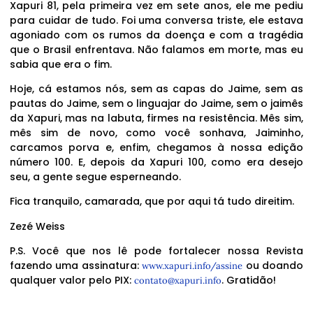
Xapuri 81, pela primeira vez em sete anos, ele me pediu
para cuidar de tudo. Foi uma conversa triste, ele estava
agoniado com os rumos da doença e com a tragédia
que o Brasil enfrentava. Não falamos em morte, mas eu
sabia que era o fim.
Hoje, cá estamos nós, sem as capas do Jaime, sem as
pautas do Jaime, sem o linguajar do Jaime, sem o jaimês
da Xapuri, mas na labuta, firmes na resistência. Mês sim,
mês sim de novo, como você sonhava, Jaiminho,
carcamos porva e, enfim, chegamos à nossa edição
número 100. E, depois da Xapuri 100, como era desejo
seu, a gente segue esperneando.
Fica tranquilo, camarada, que por aqui tá tudo direitim.
Zezé Weiss
P.S. Você que nos lê pode fortalecer nossa Revista
fazendo uma assinatura:
ou doando
www.xapuri.info/assine
qualquer valor pelo PIX:
. Gratidão!
contato@xapuri.info