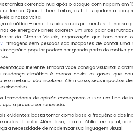
 vietnamita correndo nua após o ataque com napalm em 1
e no Iêmen. Quando bem feitas, as fotos ajudam a comp
veis à nossa volta.
nça climática – uma das crises mais prementes de nossa g
s de energia? Painéis solares? Um urso polar desnutrido?
diretor da Climate Visuals, organização que tem como o
. “Imagens sem pessoas são incapazes de contar uma h
ca
o imaginário popular podem ser grande parte do motivo pe
ica.
sentação inerente. Embora você consiga visualizar clara
 a mudança climática é menos óbvia: os gases que ca
o e o metano, são incolores. Além disso, seus impactos 
essionantes.
outros formadores de opinião começaram a usar um tipo de
e agora precisa ser renovada.
mais evidentes: basta tomar como base a frequência dos in
 e ondas de calor. Além disso, para o público em geral, as 
orça a necessidade de modernizar sua linguagem visual.