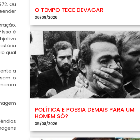
972. Ou
O TEMPO TECE DEVAGAR
reender
06/08/2026
eração.
 Isso é
bjetivo
istória
lo qual
mente a
usam o
demoram
 imagem
POLÍTICA E POESIA DEMAIS PARA UM
HOMEM SÓ?
cêndios
05/08/2026
imagens