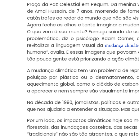
Praça da Paz Celestial em Pequim. Da menina
de Amal Hussain, de 7 anos, morrendo de fom
catástrofes ao redor do mundo que não são visí
Agora feche os olhos e tente imaginar a muda
O que vem à sua mente? Fumaça saindo de usina
problemático, diz o psicólogo Adam Corner, 
revitalizar a linguagem visual da
mudança climáti
humana”, avalia. E essas imagens que povoam 
tão pouca gente está priorizando a ação climát
A mudança climática tem um problema de repre
poluição por plástico ou o desmatamento,
aquecimento global, como o dióxido de carbon
a aparecer e nem sempre são visualmente impr
Na década de 1990, jornalistas, políticos e 
que nos ajudaria a entender a situação. Mas qu
Por um lado, os impactos climáticos hoje são 
florestais, das inundações costeiras, das secas
“tradicionais” não são tão atraentes, o que ref