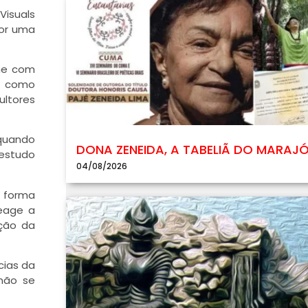
Visuals
por uma
ine com
– como
ultores
quando
DONA ZENEIDA, A TABELIÃ DO MARAJ
 estudo
04/08/2026
a forma
eage a
ação da
cias da
não se