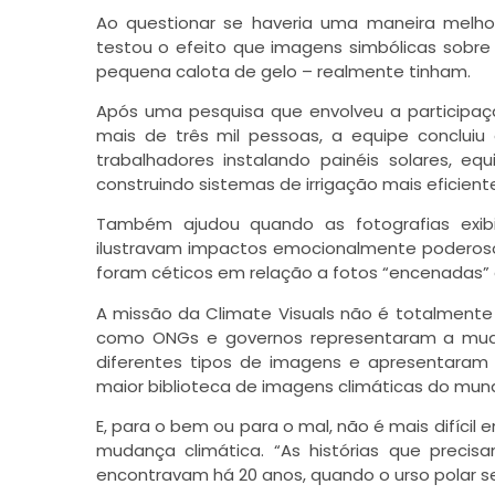
Ao questionar se haveria uma maneira melhor
testou o efeito que imagens simbólicas sobre
pequena calota de gelo – realmente tinham.
Após uma pesquisa que envolveu a participaç
mais de três mil pessoas, a equipe conclu
trabalhadores instalando painéis solares, eq
construindo sistemas de irrigação mais eficien
Também ajudou quando as fotografias exibi
ilustravam impactos emocionalmente poderosos
foram céticos em relação a fotos “encenadas” 
A missão da Climate Visuals não é totalment
como ONGs e governos representaram a muda
diferentes tipos de imagens e apresentaram 
maior biblioteca de imagens climáticas do mun
E, para o bem ou para o mal, não é mais difíci
mudança climática. “As histórias que prec
encontravam há 20 anos, quando o urso polar se