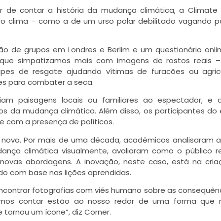
 de contar a história da mudança climática, a Climate 
 o clima – como a de um urso polar debilitado vagando 
ão de grupos em Londres e Berlim e um questionário onl
iu que simpatizamos mais com imagens de rostos reais 
uipes de resgate ajudando vítimas de furacões ou agric
tes para combater a seca.
am paisagens locais ou familiares ao espectador, e 
 da mudança climática. Além disso, os participantes do
e com a presença de políticos.
e nova. Por mais de uma década, acadêmicos analisaram 
nça climática visualmente, avaliaram como o público r
novas abordagens. A inovação, neste caso, está na cri
do com base nas lições aprendidas.
l encontrar fotografias com viés humano sobre as consequên
isamos contar estão ao nosso redor de uma forma que 
 tornou um ícone”, diz Corner.