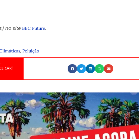
) no site
.
BBC Future
,
Climáticas
Poluição
.
CLICAR!