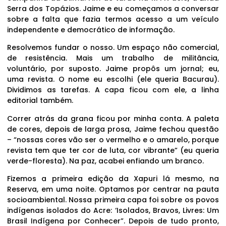
Serra dos Topázios. Jaime e eu começamos a conversar
sobre a falta que fazia termos acesso a um veículo
independente e democrático de informação.
Resolvemos fundar o nosso. Um espaço não comercial,
de resistência. Mais um trabalho de militância,
voluntário, por suposto. Jaime propôs um jornal; eu,
uma revista. O nome eu escolhi (ele queria Bacurau).
Dividimos as tarefas. A capa ficou com ele, a linha
editorial também.
Correr atrás da grana ficou por minha conta. A paleta
de cores, depois de larga prosa, Jaime fechou questão
– “nossas cores vão ser o vermelho e o amarelo, porque
revista tem que ter cor de luta, cor vibrante” (eu queria
verde-floresta). Na paz, acabei enfiando um branco.
Fizemos a primeira edição da Xapuri lá mesmo, na
Reserva, em uma noite. Optamos por centrar na pauta
socioambiental. Nossa primeira capa foi sobre os povos
indígenas isolados do Acre: ‘Isolados, Bravos, Livres: Um
Brasil Indígena por Conhecer”. Depois de tudo pronto,