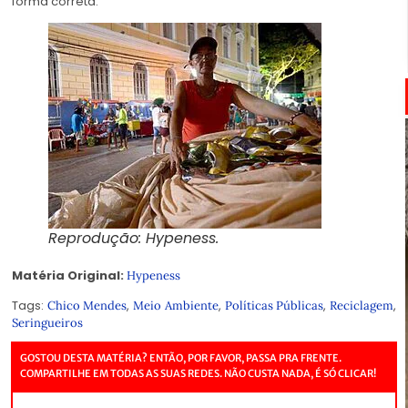
forma correta.
Reprodução: Hypeness.
Matéria Original:
Hypeness
Tags:
,
,
,
,
Chico Mendes
Meio Ambiente
Políticas Públicas
Reciclagem
Seringueiros
GOSTOU DESTA MATÉRIA? ENTÃO, POR FAVOR, PASSA PRA FRENTE.
COMPARTILHE EM TODAS AS SUAS REDES. NÃO CUSTA NADA, É SÓ CLICAR!