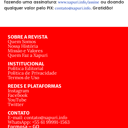
fazendo uma assinatura:
ou doando
www.xapuri.info/assine
qualquer valor pelo PIX:
. Gratidão!
contato@xapuri.info
SOBRE A REVISTA
Quem Somos
Nossa História
Missão e Valores
Quem Faz a Xapuri
INSTITUCIONAL
Política Editorial
Política de Privacidade
Termos de Uso
REDES E PLATAFORMAS
Instagram
Facebook
YouTube
Twitter
CONTATO
E-mail: contato@xapuri.info
WhatsApp: +55 61 99991-1563
Formosa – GO