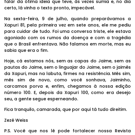
falar da ótima ideia que teve, às vezes sumia e, no dia
certo, lá vinha o texto pronto, impecável.
Na sexta-feira, 9 de julho, quando preparávamos a
Xapuri 81, pela primeira vez em sete anos, ele me pediu
para cuidar de tudo. Foi uma conversa triste, ele estava
agoniado com os rumos da doença e com a tragédia
que o Brasil enfrentava. Não falamos em morte, mas eu
sabia que era o fim.
Hoje, cá estamos nós, sem as capas do Jaime, sem as
pautas do Jaime, sem o linguajar do Jaime, sem o jaimês
da Xapuri, mas na labuta, firmes na resistência. Mês sim,
mês sim de novo, como você sonhava, Jaiminho,
carcamos porva e, enfim, chegamos à nossa edição
número 100. E, depois da Xapuri 100, como era desejo
seu, a gente segue esperneando.
Fica tranquilo, camarada, que por aqui tá tudo direitim.
Zezé Weiss
P.S. Você que nos lê pode fortalecer nossa Revista