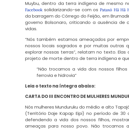
Muybu, dentro da terra indígena de mesmo n
solidarizando-se com os
Facebook
Pataxó Hã Hã 
da barragem do Córrego do Feijão, em Brumadinh
governo Bolsonaro, criticando a ausência de
vidas.
“Nós também estamos ameaçados por empresa
nossos locais sagrados e por muitas outras
explorar nossas terras”, relatam no texto. El
projeto de morte dentro de terra indígena e que
“Não trocamos a vida dos nossos filhos p
ferrovia e hidrovia”
Leia o texto na íntegra abaixo:
CARTA DO III ENCONTRO DE MULHERES MUNDU
Nós mulheres Munduruku do médio e alto Tapajó
(Território Daje Kapap Eipi) no período de 30 d
defendendo a vida dos nossos filhos, most
ameaças para nosso povo. Não trocamos a vi