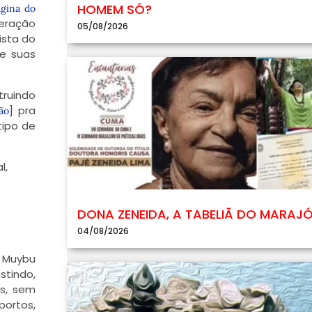
HOMEM SÓ?
ágina do
neração
05/08/2026
ista do
re suas
ruindo
] pra
ão
tipo de
l,
DONA ZENEIDA, A TABELIÃ DO MARAJ
04/08/2026
e Muybu
stindo,
s, sem
portos,