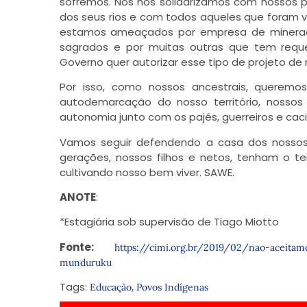
sofremos. Nós nos solidarizamos com nossos 
dos seus rios e com todos aqueles que foram 
estamos ameaçados por empresa de mineraçã
sagrados e por muitas outras que tem requ
Governo quer autorizar esse tipo de projeto de
Por isso, como nossos ancestrais, querem
autodemarcação do nosso território, nossos
autonomia junto com os pajés, guerreiros e cac
Vamos seguir defendendo a casa dos nossos
gerações, nossos filhos e netos, tenham o te
cultivando nosso bem viver. SAWE.
ANOTE
:
*Estagiária sob supervisão de Tiago Miotto
Fonte:
https://cimi.org.br/2019/02/nao-aceita
munduruku
Tags:
,
Educação
Povos Indígenas