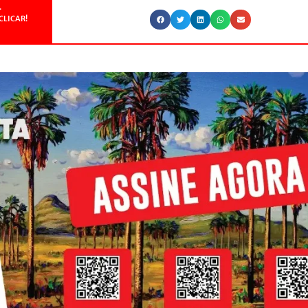
.
CLICAR!