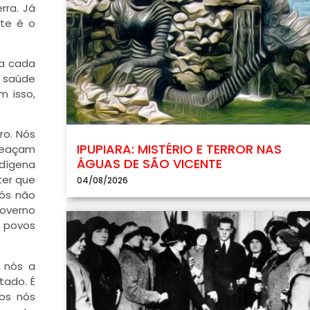
rra. Já
nte é o
 a cada
a saúde
m isso,
ro. Nós
IPUPIARA: MISTÉRIO E TERROR NAS
ameaçam
ÁGUAS DE SÃO VICENTE
ndígena
ter que
04/08/2026
Nós não
Governo
s povos
s nós a
tado. É
dos nós