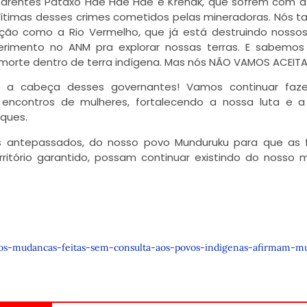
parentes Pataxó Hãe Hãe Hãe e Krenak, que sofrem com 
vítimas desses crimes cometidos pelas mineradoras. Nós
o como a Rio Vermelho, que já está destruindo nossos 
erimento no ANM pra explorar nossas terras. E sabemos
 morte dentro de terra indígena. Mas nós NÃO VAMOS ACEITA
os a cabeça desses governantes! Vamos continuar faz
 encontros de mulheres, fortalecendo a nossa luta e 
iques.
 antepassados, do nosso povo Munduruku para que as f
rritório garantido, possam continuar existindo do nosso
mos-mudancas-feitas-sem-consulta-aos-povos-indigenas-afirmam-m