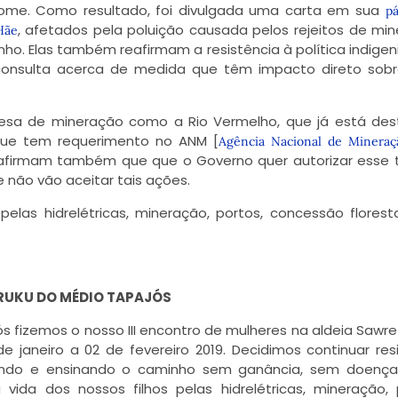
ome. Como resultado, foi divulgada uma carta em sua
p
, afetados pela poluição causada pelos rejeitos de mi
Hãe
o. Elas também reafirmam a resistência à política indigen
 consulta acerca de medida que têm impacto direto sob
 de mineração como a Rio Vermelho, que já está dest
 que tem requerimento no ANM [
Agência Nacional de Mineraç
as afirmam também que que o Governo quer autorizar esse 
 não vão aceitar tais ações.
elas hidrelétricas, mineração, portos, concessão floresta
RUKU DO MÉDIO TAPAJÓS
s fizemos o nosso III encontro de mulheres na aldeia Sawr
e janeiro a 02 de fevereiro 2019. Decidimos continuar resi
rando e ensinando o caminho sem ganância, sem doença
da dos nossos filhos pelas hidrelétricas, mineração, 