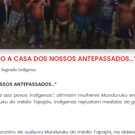
DO A CASA DOS NOSSOS ANTEPASSADOS…
,
Sagrado Indígena
OSSOS ANTEPASSADOS…”
a aos povos indígenas”, afirmam mulheres Munduruku e
ruku do médio Tapajós, indígenas repudiam medidas do 
 Encontro de
Munduruku do médio Tapajós, na aldei
mulheres