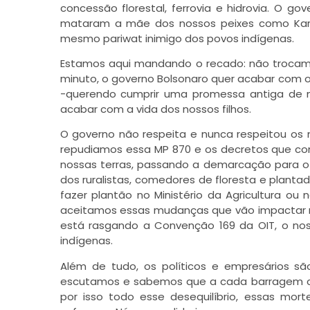
concessão florestal, ferrovia e hidrovia. O 
mataram a mãe dos nossos peixes como Karob
mesmo pariwat inimigo dos povos indígenas.
Estamos aqui mandando o recado: não trocam
minuto, o governo Bolsonaro quer acabar com o 
-querendo cumprir uma promessa antiga de m
acabar com a vida dos nossos filhos.
O governo não respeita e nunca respeitou os no
repudiamos essa MP 870 e os decretos que c
nossas terras, passando a demarcação para o M
dos ruralistas, comedores de floresta e plant
fazer plantão no Ministério da Agricultura ou
aceitamos essas mudanças que vão impactar no
está rasgando a Convenção 169 da OIT, o nos
indígenas.
Além de tudo, os políticos e empresários sã
escutamos e sabemos que a cada barragem con
por isso todo esse desequilíbrio, essas mor