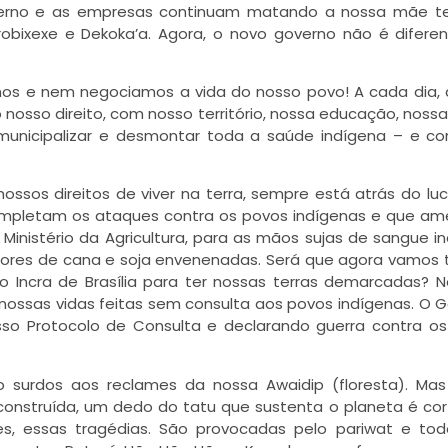
governo e as empresas continuam matando a nossa mãe te
ixexe e Dekoka’a. Agora, o novo governo não é difere
os e nem negociamos a vida do nosso povo! A cada dia,
nosso direito, com nosso território, nossa educação, noss
unicipalizar e desmontar toda a saúde indígena – e co
ssos direitos de viver na terra, sempre está atrás do luc
ompletam os ataques contra os povos indígenas e que 
inistério da Agricultura, para as mãos sujas de sangue i
adores de cana e soja envenenadas. Será que agora vamos 
 no Incra de Brasília para ter nossas terras demarcadas? 
ssas vidas feitas sem consulta aos povos indígenas. O 
so Protocolo de Consulta e declarando guerra contra o
o surdos aos reclames da nossa Awaidip (floresta). Ma
struída, um dedo do tatu que sustenta o planeta é cor
tes, essas tragédias. São provocadas pelo pariwat e to