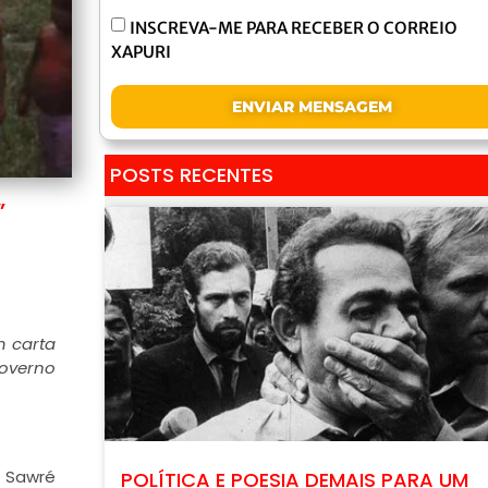
INSCREVA-ME PARA RECEBER O CORREIO
XAPURI
ENVIAR MENSAGEM
POSTS RECENTES
”
m carta
governo
a Sawré
POLÍTICA E POESIA DEMAIS PARA UM