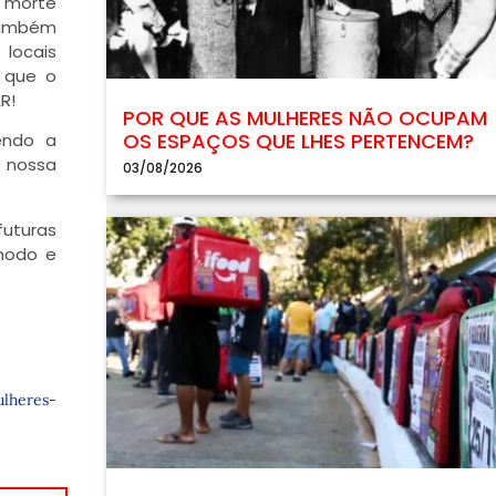
a morte
 também
locais
 que o
R!
POR QUE AS MULHERES NÃO OCUPAM
OS ESPAÇOS QUE LHES PERTENCEM?
endo a
a nossa
03/08/2026
uturas
 modo e
ulheres-