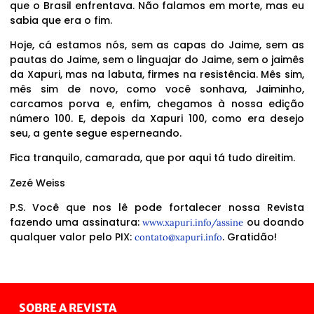
que o Brasil enfrentava. Não falamos em morte, mas eu
sabia que era o fim.
Hoje, cá estamos nós, sem as capas do Jaime, sem as
pautas do Jaime, sem o linguajar do Jaime, sem o jaimês
da Xapuri, mas na labuta, firmes na resistência. Mês sim,
mês sim de novo, como você sonhava, Jaiminho,
carcamos porva e, enfim, chegamos à nossa edição
número 100. E, depois da Xapuri 100, como era desejo
seu, a gente segue esperneando.
Fica tranquilo, camarada, que por aqui tá tudo direitim.
Zezé Weiss
P.S. Você que nos lê pode fortalecer nossa Revista
fazendo uma assinatura:
ou doando
www.xapuri.info/assine
qualquer valor pelo PIX:
. Gratidão!
contato@xapuri.info
SOBRE A REVISTA