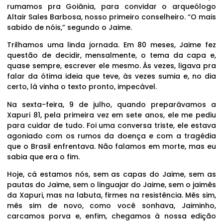
rumamos pra Goiânia, para convidar o arqueólogo
Altair Sales Barbosa, nosso primeiro conselheiro. “O mais
sabido de nóis,” segundo o Jaime.
Trilhamos uma linda jornada. Em 80 meses, Jaime fez
questão de decidir, mensalmente, o tema da capa e,
quase sempre, escrever ele mesmo. Às vezes, ligava pra
falar da ótima ideia que teve, às vezes sumia e, no dia
certo, lá vinha o texto pronto, impecável.
Na sexta-feira, 9 de julho, quando preparávamos a
Xapuri 81, pela primeira vez em sete anos, ele me pediu
para cuidar de tudo. Foi uma conversa triste, ele estava
agoniado com os rumos da doença e com a tragédia
que o Brasil enfrentava. Não falamos em morte, mas eu
sabia que era o fim.
Hoje, cá estamos nós, sem as capas do Jaime, sem as
pautas do Jaime, sem o linguajar do Jaime, sem o jaimês
da Xapuri, mas na labuta, firmes na resistência. Mês sim,
mês sim de novo, como você sonhava, Jaiminho,
carcamos porva e, enfim, chegamos à nossa edição