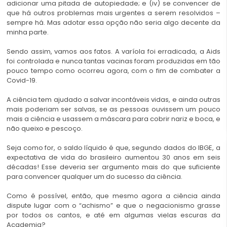
adicionar uma pitada de autopiedade; e (iv) se convencer de
que há outros problemas mais urgentes a serem resolvidos –
sempre há. Mas adotar essa opção não seria algo decente da
minha parte.
Sendo assim, vamos aos fatos. A varíola foi erradicada, a Aids
foi controlada e nunca tantas vacinas foram produzidas em tão
pouco tempo como ocorreu agora, com o fim de combater a
Covid-19.
A ciência tem ajudado a salvar incontáveis vidas, e ainda outras
mais poderiam ser salvas, se as pessoas ouvissem um pouco
mais a ciência e usassem a máscara para cobrir nariz e boca, e
não queixo e pescoço.
Seja como for, o saldo líquido é que, segundo dados do IBGE, a
expectativa de vida do brasileiro aumentou 30 anos em seis
décadas! Esse deveria ser argumento mais do que suficiente
para convencer qualquer um do sucesso da ciência.
Como é possível, então, que mesmo agora a ciência ainda
dispute lugar com o “achismo” e que o negacionismo grasse
por todos os cantos, e até em algumas vielas escuras da
Academia?