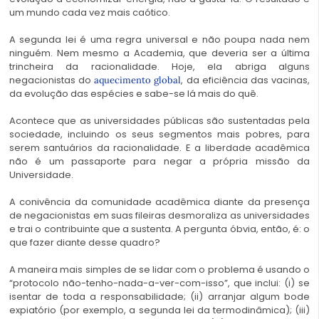
um mundo cada vez mais caótico.
A segunda lei é uma regra universal e não poupa nada nem
ninguém. Nem mesmo a Academia, que deveria ser a última
trincheira da racionalidade. Hoje, ela abriga alguns
negacionistas do
, da eficiência das vacinas,
aquecimento global
da evolução das espécies e sabe-se lá mais do quê.
Acontece que as universidades públicas são sustentadas pela
sociedade, incluindo os seus segmentos mais pobres, para
serem santuários da racionalidade. E a liberdade acadêmica
não é um passaporte para negar a própria missão da
Universidade.
A conivência da comunidade acadêmica diante da
presença
de negacionistas em suas fileiras desmoraliza as universidades
e trai o contribuinte que a sustenta. A pergunta óbvia, então, é: o
que fazer diante desse quadro?
A maneira mais simples de se lidar com o problema é usando o
“protocolo não-tenho-nada-a-ver-com-isso”, que inclui: (i) se
isentar de toda a responsabilidade; (ii) arranjar algum bode
expiatório (por exemplo, a segunda lei da termodinâmica); (iii)