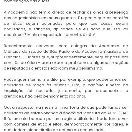
combinação das duas!
A Academia não tem o direito de fechar os olhos à presença
dos negacionistas em seus quadros. É urgente que os comitês
de ética sejam acionados para que tais casos sejam
analisados, e sanções, aplicadas. Se eu acho que isso vai
acontecer? Minha resposta, tristemente, é não!
Recentemente conversei com colegas da Academia de
Ciências do Estado de São Paulo e da Academia Brasileira de
Ciências – lugares que, surpreendentemente, sequer possuem
comitês de ética – para expor o problema, e algumas reações
de reputados cientistas explicam meu pessimismo.
Houve quem tenha me dito, por exemplo, que poderíamos ser
acusados de ‘caça às bruxas’”. Ora, o capítulo funesto da
Inquisição foi causado, justamente, por preconceitos e
crendices, não pelo pensamento racional.
Outra resposta, na mesma linha, foi a de que poderíamos ser
acusados de estar voltando à época da “censura do AI-5”. O AI-
5 foi um ato baixado por um regime ditatorial. Nada tem a ver
com comitês de ética eleitos, democraticamente por pares, e
que dariam pleno direito de defesa ao denunciado.