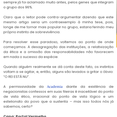
sempre já foi aclamado muito antes, pelos genes que integram
o grupo dos 96%.
Claro que o leitor pode contra-argumentar dizendo que este
mesmo artigo seria um contraexemplo à minha tese, pois,
longe de me tornar mais popular no grupo, estaria ferindo meu
próprio instinto de sobrevivência.
Para resolver esse paradoxo, voltemos ao ponto de onde
começamos. A desagregação das instituições, a relativização
da ética e a omissão das responsabilidades não favorecem
em nada o sucesso da espécie.
Quando alguém realmente se dá conta deste fato, os instintos
voltam a se agitar, e, então, alguns são levados a gritar o óbvio:
“O REI ESTÁ NU”.
A permissividade da
diante da existência de
Academia
negacionistas confessos em suas fileiras é inaceitável do ponto
de vista ético, irracional do ponto de vista lógico e um
estelionato do povo que a sustenta – mas isso todos nós já
sabemos, certo?
Capa: Portal Vermelho