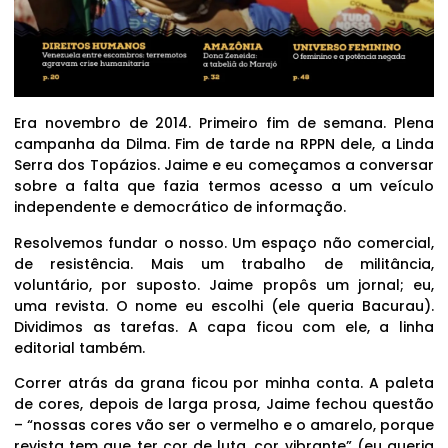
Era novembro de 2014. Primeiro fim de semana. Plena
campanha da Dilma. Fim de tarde na RPPN dele, a Linda
Serra dos Topázios. Jaime e eu começamos a conversar
sobre a falta que fazia termos acesso a um veículo
independente e democrático de informação.
Resolvemos fundar o nosso. Um espaço não comercial,
de resistência. Mais um trabalho de militância,
voluntário, por suposto. Jaime propôs um jornal; eu,
uma revista. O nome eu escolhi (ele queria Bacurau).
Dividimos as tarefas. A capa ficou com ele, a linha
editorial também.
Correr atrás da grana ficou por minha conta. A paleta
de cores, depois de larga prosa, Jaime fechou questão
– “nossas cores vão ser o vermelho e o amarelo, porque
revista tem que ter cor de luta, cor vibrante” (eu queria