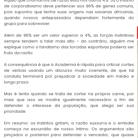
Aquilo que chamamos de razão está nos outros 4%. Já o instinto
de corporativismo deve pertencer aos 96% de genes comuns,
pois suponho que tenha suas origens nas savanas africanas,
quando nossos antepassados dependiam fortemente do
grupo para sobreviver.
Além de 96% ser um valor superior a 4%, as forças instintivas
sempre tendem a falar mais alto – do contrário, alguém me
explique como o fanatismo das torcidas esportivas poderia ser
fruto da razão.
A consequência é que a Academia é rápida para criticar cortes
de verbas usando um discurso muito coerente, de que tal
conduta terminará por prejudicar a sociedade em médio e
longo prazo.
Mas é lenta quando se trata de cortar na própria carne, por
mais que isso se mostre igualmente necessário a fim de
defender o interesse da população, que alega ser sua
prioridade.
Em resumo: os instintos gritam, a razão sussurra e o embate
começa na escuridão de nosso íntimo. Os argumentos são
pinçados
a posteriori
para defender o vencedor, que quase