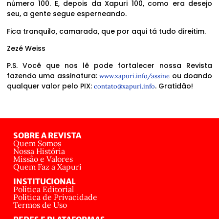
número 100. E, depois da Xapuri 100, como era desejo
seu, a gente segue esperneando.
Fica tranquilo, camarada, que por aqui tá tudo direitim.
Zezé Weiss
P.S. Você que nos lê pode fortalecer nossa Revista
fazendo uma assinatura:
ou doando
www.xapuri.info/assine
qualquer valor pelo PIX:
. Gratidão!
contato@xapuri.info
SOBRE A REVISTA
Quem Somos
Nossa História
Missão e Valores
Quem Faz a Xapuri
INSTITUCIONAL
Política Editorial
Política de Privacidade
Termos de Uso