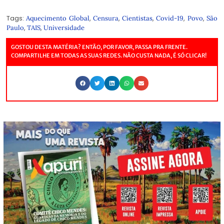
Tags:
,
,
,
,
,
Aquecimento Global
Censura
Cientistas
Covid-19
Povo
São
,
,
Paulo
TAIS
Universidade
GOSTOU DESTA MATÉRIA? ENTÃO, POR FAVOR, PASSA PRA FRENTE.
COMPARTILHE EM TODAS AS SUAS REDES. NÃO CUSTA NADA, É SÓ CLICAR!