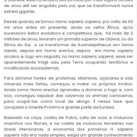
de anos até ser engolido pelo sol, que se transformará numa
estrela gigante.
Desde quando se tornou
Homo sapiens sapiens
, por volta de 60
mil anos antes do presente, ainda na velha África, após
sucessivos êxitos evolutivos e competitivos que, há mais de 2
milhões de anos, levaram um primata superior de Oldwai, ou da
África do Sul, a se transformar de
Australopithecus
em
Homo
habilis
, depois em
Homo erectus
, depois em
Homo sapiens
arcaico e, logo em seguida, no
Homo sapiens sapiens
, esse ser
aparentemente frágil saiu pela Terra ocupando territórios e
modificando ecossistemas.
Para dominar fontes de proteínas, vitaminas, açúcares e sais
minerais mais fartas, começou a matar os próprios irmãos.
Ainda como
Homo erectus
aprendeu a dominar o fogo e, com
isso, conseguiu expulsar das cavernas os animais carniceiros,
para ocupá-las como local de abrigo. É nessa fase que
conquista o Oriente Próximo e grande parte da Eurásia.
Baseada na caça, coleta de frutos, cata de ovos e moluscos
marinhos nos litorais, e na coleta de moluscos terrestres nas
áreas interioranas, a economia dos primeiros
H. sapiens
sapiens
não era nada simples, exigia um grande conhecimento