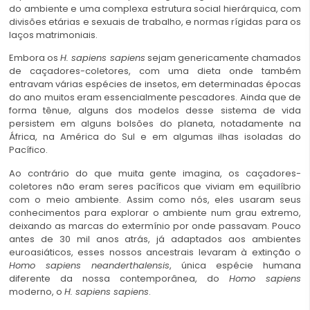
do ambiente e uma complexa estrutura social hierárquica, com
divisões etárias e sexuais de trabalho, e normas rígidas para os
laços matrimoniais.
Embora os
H. sapiens sapiens
sejam genericamente chamados
de caçadores-coletores, com uma dieta onde também
entravam várias espécies de insetos, em determinadas épocas
do ano muitos eram essencialmente pescadores. Ainda que de
forma tênue, alguns dos modelos desse sistema de vida
persistem em alguns bolsões do planeta, notadamente na
África, na América do Sul e em algumas ilhas isoladas do
Pacífico.
Ao contrário do que muita gente imagina, os caçadores-
coletores não eram seres pacíficos que viviam em equilíbrio
com o meio ambiente. Assim como nós, eles usaram seus
conhecimentos para explorar o ambiente num grau extremo,
deixando as marcas do extermínio por onde passavam. Pouco
antes de 30 mil anos atrás, já adaptados aos ambientes
euroasiáticos, esses nossos ancestrais levaram à extinção o
Homo sapiens neanderthalensis
, única espécie humana
diferente da nossa contemporânea, do
Homo sapiens
moderno, o
H. sapiens sapiens
.