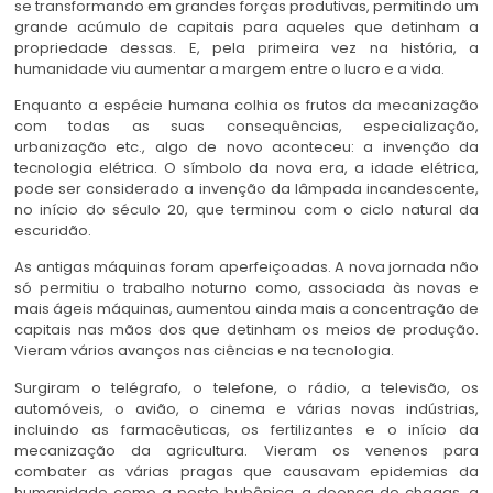
se transformando em grandes forças produtivas, permitindo um
grande acúmulo de capitais para aqueles que detinham a
propriedade dessas. E, pela primeira vez na história, a
humanidade viu aumentar a margem entre o lucro e a vida.
Enquanto a espécie humana colhia os frutos da mecanização
com todas as suas consequências, especialização,
urbanização etc., algo de novo aconteceu: a invenção da
tecnologia elétrica. O símbolo da nova era, a idade elétrica,
pode ser considerado a invenção da lâmpada incandescente,
no início do século 20, que terminou com o ciclo natural da
escuridão.
As antigas máquinas foram aperfeiçoadas. A nova jornada não
só permitiu o trabalho noturno como, associada às novas e
mais ágeis máquinas, aumentou ainda mais a concentração de
capitais nas mãos dos que detinham os meios de produção.
Vieram vários avanços nas ciências e na tecnologia.
Surgiram o telégrafo, o telefone, o rádio, a televisão, os
automóveis, o avião, o cinema e várias novas indústrias,
incluindo as farmacêuticas, os fertilizantes e o início da
mecanização da agricultura. Vieram os venenos para
combater as várias pragas que causavam epidemias da
humanidade como a peste bubônica, a doença de chagas, a