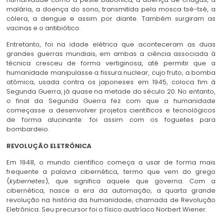
malária, a doença do sono, transmitida pela mosca tsé-tsé, a
cólera, a dengue e assim por diante. Também surgiram as
vacinas e o antibiótico.
Entretanto, foi na idade elétrica que aconteceram as duas
grandes guerras mundiais, em ambas a ciência associada à
técnica cresceu de forma vertiginosa, até permitir que a
humanidade manipulasse a fissura nuclear, cujo fruto, a bomba
atômica, usada contra os japoneses em 1945, coloca fim à
Segunda Guerra, já quase na metade do século 20. No entanto,
o final da Segunda Guerra fez com que a humanidade
começasse a desenvolver projetos científicos e tecnológicos
de forma alucinante: foi assim com os foguetes para
bombardeio.
REVOLUÇÃO ELETRÔNICA
Em 1948, o mundo científico começa a usar de forma mais
frequente a palavra cibernética, termo que vem do grego
(
kybernetes
), que significa aquele que governa. Com a
cibernética, nasce a era da automação, a quarta grande
revolução na história da humanidade, chamada de Revolução
Eletrônica. Seu precursor foi o físico austríaco Norbert Wiener.