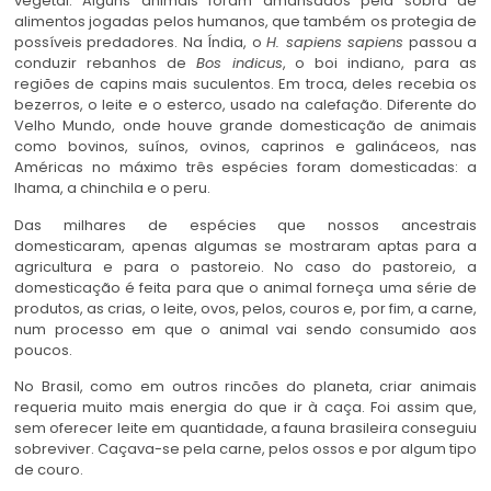
vegetal. Alguns animais foram amansados pela sobra de
alimentos jogadas pelos humanos, que também os protegia de
possíveis predadores. Na Índia, o
H. sapiens sapiens
passou a
conduzir rebanhos de
Bos indicus
, o boi indiano, para as
regiões de capins mais suculentos. Em troca, deles recebia os
bezerros, o leite e o esterco, usado na calefação. Diferente do
Velho Mundo, onde houve grande domesticação de animais
como bovinos, suínos, ovinos, caprinos e galináceos, nas
Américas no máximo três espécies foram domesticadas: a
lhama, a chinchila e o peru.
Das milhares de espécies que nossos ancestrais
domesticaram, apenas algumas se mostraram aptas para a
agricultura e para o pastoreio. No caso do pastoreio, a
domesticação é feita para que o animal forneça uma série de
produtos, as crias, o leite, ovos, pelos, couros e, por fim, a carne,
num processo em que o animal vai sendo consumido aos
poucos.
No Brasil, como em outros rincões do planeta, criar animais
requeria muito mais energia do que ir à caça. Foi assim que,
sem oferecer leite em quantidade, a fauna brasileira conseguiu
sobreviver. Caçava-se pela carne, pelos ossos e por algum tipo
de couro.