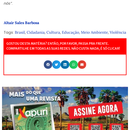
nós”.
Altair Sales Barbosa
Tags:
,
,
,
,
,
Brasil
Cidadania
Cultura
Educação
Meio Ambiente
Violência
GOSTOU DESTA MATÉRIA? ENTÃO, POR FAVOR, PASSA PRA FRENTE.
COMPARTILHE EM TODAS AS SUAS REDES. NÃO CUSTA NADA, É SÓ CLICAR!