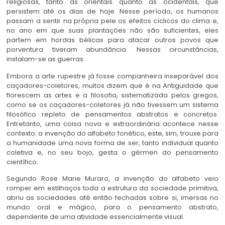
religiosas, tanto as orientais quanto as ocidentais, que
persistem até os dias de hoje. Nesse período, os humanos
passam a sentir na própria pele os efeitos cíclicos do clima e,
no ano em que suas plantações não são suficientes, eles
partem em hordas bélicas para atacar outros povos que
porventura tiveram abundância. Nessas circunstâncias,
instalam-se as guerras.
Embora a arte rupestre já fosse companheira inseparável dos
caçadores-coletores, muitos dizem que é na Antiguidade que
florescem as artes e a filosofia, sistematizada pelos gregos,
como se os caçadores-coletores já não tivessem um sistema
filosófico repleto de pensamentos abstratos e concretos.
Entretanto, uma coisa nova e extraordinária acontece nesse
contexto: a invenção do alfabeto fonético, este, sim, trouxe para
a humanidade uma nova forma de ser, tanto individual quanto
coletiva e, no seu bojo, gesta o gérmen do pensamento
científico.
Segundo Rose Marie Muraro, a invenção do alfabeto veio
romper em estilhaços toda a estrutura da sociedade primitiva,
abriu as sociedades até então fechadas sobre si, imersas no
mundo oral e mágico, para o pensamento abstrato,
dependente de uma atividade essencialmente visual.