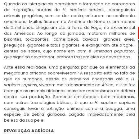
Quando os interglaciais permitiram a formação de corredores
de migração, hordas de
H. sapiens sapiens
, perseguindo
animais gregários, sem se dar conta, entraram no continente
americano. Muitos ficaram na América do Norte e, em menos
de 2 mil anos, chegaram até a Terra do Fogo, no extremo sul
das Américas. Ao longo da jornada, mataram milhares de
bisontes, toxodontes, camelídeos, cavalos, grandes aves,
preguiças-gigantes e tatus gigantes, e extinguiram até o tigre-
dentes-de-sabre, cujo nome em latim é
Smilodon populator
,
que significa devastador, embora fossem eles os devastados.
Ante essa realidade, uma pergunta: por que os elementos da
megafauna africana sobreviveram? A resposta está no fato de
que os humanos, desde os primeiros ancestrais até o
H.
sapiens sapiens
, viveram mais densamente na África, e isso fez
com que os animais africanos criassem mecanismos de defesa
contra sua predação. Somente em épocas bem modernas,
com outras tecnologias bélicas, é que o
H. sapiens sapiens
conseguiu levar à extinção animais como a quagga, uma
espécie de zebra garbosa, caçada impiedosamente pela
beleza da sua pele.
REVOLUÇÃO AGRÍCOLA