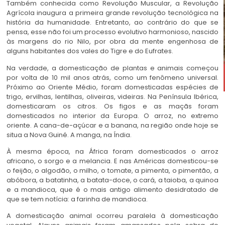
Também conhecida como Revolução Muscular, a Revolução
Agrícola inaugura a primeira grande revolução tecnológica na
história da humanidade. Entretanto, ao contrário do que se
pensa, esse não foi um processo evolutivo harmonioso, nascido
às margens do rio Nilo, por obra da mente engenhosa de
alguns habitantes dos vales do Tigre e do Eufrates.
Na verdade, a domesticação de plantas e animais começou
por volta de 10 mil anos atrás, como um fenômeno universal.
Próximo ao Oriente Médio, foram domesticadas espécies de
trigo, ervilhas, lentilhas, oliveiras, videiras. Na Península Ibérica,
domesticaram os citros. Os figos e as maçãs foram
domesticados no interior da Europa. O arroz, no extremo
oriente. A cana-de-açúcar e a banana, na região onde hoje se
situa a Nova Guiné. A manga, na Índia.
À mesma época, na África foram domesticados o arroz
africano, o sorgo e a melancia. E nas Américas domesticou-se
o feijão, o algodão, o milho, o tomate, a pimenta, o pimentão, a
abóbora, a batatinha, a batata-doce, o cará, a taioba, a quinoa
e a mandioca, que é o mais antigo alimento desidratado de
que se tem notícia: a farinha de mandioca.
A domesticação animal ocorreu paralela à domesticação