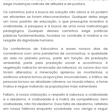
exige mudanças radicais de atitudes e de postura.
Os caminhos para a busca da solução são vários e só podem
ser eficientes se forem interconectados. Qualquer deles exige
um novo padrão de educação, o que pressupõe incentivo à
criatividade, à pesquisa e à busca de uma nova metodologia
pedagógica. Qualquer desses caminhos exige políticas
públicas fundamentadas, focadas no combate à miséria e no
resgate da dignidade humana.
Da conferência de Estocolmo a esses nossos dias de
convivência com uma pandemia de coronavírus, a qualidade
da vida no planeta piorou, parte em função da predação
ambiental, parte pela predação social e econômica. A
vegetação nativa foi arrancada da natureza; os cursos dos rios
foram alterados; a mineração aplainou as montanhas; a
violência urbana tomou proporções inconcebíveis; o tráfico de
pessoas tornou-se atividade rotineira; no mundo inteiro, a fome
matou e segue matando as populações mais vulneráveis.
Faltam, à nossa civilização, o respeito à natureza, a criatividade
e o idealismo. A criatividade é a matriz da competência. Sem
criatividade, não há idealismo. Essa falta de idealismo, refletida
em nossa falência enquanto sociedade, nos obriga a seguir