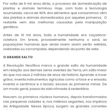
Por volta de 5 mil anos atrás, o processo de domesticação de
plantas e animais terminou. Hoje, com toda a tecnologia
acumulada, cerca de 90% dos alimentos que consumimos vêm
das plantas e animais domesticados por aqueles primeiros. O
restante vem das melhorias causadas pela manipulação
genética.
Antes de 10 mil anos, toda a humanidade era caçadora-
coletora. Em breve, provavelmente nenhuma o será, as
populações humanas que ainda vivem assim serão extintas,
civilizadas ou corrompidas, dependendo do ponto de vista.
O GRANDE SALTO
A Revolução Neolítica marca o grande salto da humanidade
em relação aos demais seres viventes da Terra, um salto maior
do que nos seus 2 milhões de anos de história. Aprende a moer
grãos; inventa instrumentos agrícolas como a foice e a enxada;
inventa a cerâmica e o tecido; escava as primeiras minas. De
um modo geral, passa da vida nômade à sedentária.
Nascem os primeiros núcleos humanos, depois transformados
nas pequenas cidades e, nos milênios seguintes, nos impérios
da Antiguidade. Nessa época, surgem as grandes correntes