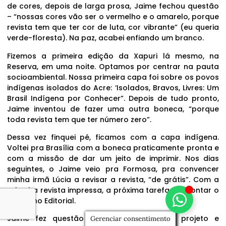
de cores, depois de larga prosa, Jaime fechou questão
– “nossas cores vão ser o vermelho e o amarelo, porque
revista tem que ter cor de luta, cor vibrante” (eu queria
verde-floresta). Na paz, acabei enfiando um branco.
Fizemos a primeira edição da Xapuri lá mesmo, na
Reserva, em uma noite. Optamos por centrar na pauta
socioambiental. Nossa primeira capa foi sobre os povos
indígenas isolados do Acre: ‘Isolados, Bravos, Livres: Um
Brasil Indígena por Conhecer”. Depois de tudo pronto,
Jaime inventou de fazer uma outra boneca, “porque
toda revista tem que ter número zero”.
Dessa vez finquei pé, ficamos com a capa indígena.
Voltei pra Brasília com a boneca praticamente pronta e
com a missão de dar um jeito de imprimir. Nos dias
seguintes, o Jaime veio pra Formosa, pra convencer
minha irmã Lúcia a revisar a revista, “de grátis”. Com a
primeira revista impressa, a próxima tarefa foi montar o
Conselho Editorial.
Jaime fez questão de visitar, explicar o projeto e
Gerenciar consentimento