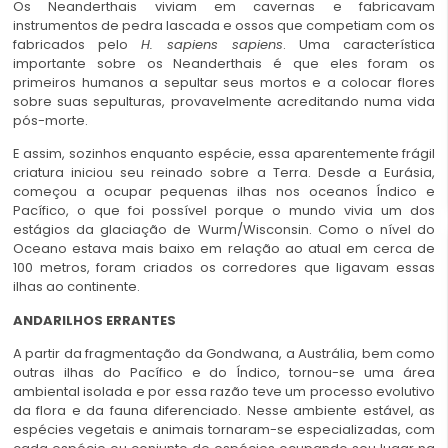
Os Neanderthais viviam em cavernas e fabricavam
instrumentos de pedra lascada e ossos que competiam com os
fabricados pelo
H. sapiens sapiens
. Uma característica
importante sobre os Neanderthais é que eles foram os
primeiros humanos a sepultar seus mortos e a colocar flores
sobre suas sepulturas, provavelmente acreditando numa vida
pós-morte.
E assim, sozinhos enquanto espécie, essa aparentemente frágil
criatura iniciou seu reinado sobre a Terra. Desde a Eurásia,
começou a ocupar pequenas ilhas nos oceanos Índico e
Pacífico, o que foi possível porque o mundo vivia um dos
estágios da glaciação de Wurm/Wisconsin. Como o nível do
Oceano estava mais baixo em relação ao atual em cerca de
100 metros, foram criados os corredores que ligavam essas
ilhas ao continente.
ANDARILHOS ERRANTES
A partir da fragmentação da Gondwana, a Austrália, bem como
outras ilhas do Pacífico e do Índico, tornou-se uma área
ambiental isolada e por essa razão teve um processo evolutivo
da flora e da fauna diferenciado. Nesse ambiente estável, as
espécies vegetais e animais tornaram-se especializadas, com