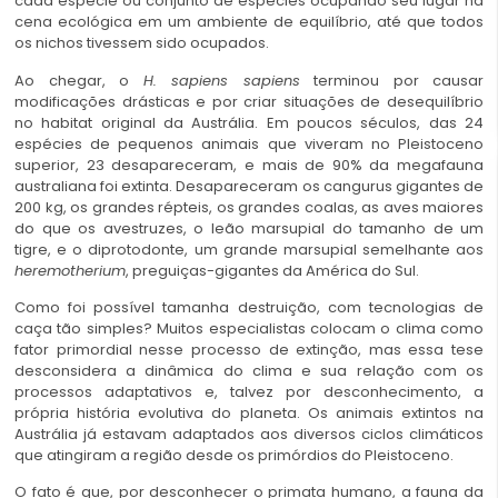
cada espécie ou conjunto de espécies ocupando seu lugar na
cena ecológica em um ambiente de equilíbrio, até que todos
os nichos tivessem sido ocupados.
Ao chegar, o
H. sapiens sapiens
terminou por causar
modificações drásticas e por criar situações de desequilíbrio
no habitat original da Austrália. Em poucos séculos, das 24
espécies de pequenos animais que viveram no Pleistoceno
superior, 23 desapareceram, e mais de 90% da megafauna
australiana foi extinta. Desapareceram os cangurus gigantes de
200 kg, os grandes répteis, os grandes coalas, as aves maiores
do que os avestruzes, o leão marsupial do tamanho de um
tigre, e o diprotodonte, um grande marsupial semelhante aos
heremotherium
, preguiças-gigantes da América do Sul.
Como foi possível tamanha destruição, com tecnologias de
caça tão simples? Muitos especialistas colocam o clima como
fator primordial nesse processo de extinção, mas essa tese
desconsidera a dinâmica do clima e sua relação com os
processos adaptativos e, talvez por desconhecimento, a
própria história evolutiva do planeta. Os animais extintos na
Austrália já estavam adaptados aos diversos ciclos climáticos
que atingiram a região desde os primórdios do Pleistoceno.
O fato é que, por desconhecer o primata humano, a fauna da