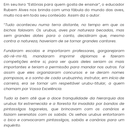
Em seu livro “Estórias para quem gosta de ensinar”, o educador
Rubem Alves nos brinda com uma fábula do mundo das aves,
muito rica em todo seu conteúdo. Assim diz o autor:
“
Tudo aconteceu numa terra distante, no tempo em que os
bichos falavam. Os urubus, aves por natureza becadas, mas
sem grandes dotes para o canto, decidiram que, mesmo
contra a natureza, haveriam de se tornar grandes cantores.
Fundaram escolas e importaram professores, gargarejaram
dó-ré-mi-fá, mandaram imprimir diplomas e fizeram
competições entre si, para ver quais deles seriam os mais
importantes e teriam a permissão para mandar nos outros. Foi
assim que eles organizaram concursos e se deram nomes
pomposos, e o sonho de cada urubuzinho, instrutor, em início de
carreira, era se tornar um respeitável urubu-titular, a quem
chamam por Vossa Excelência.
Tudo ia bem até que a doce tranquilidade da hierarquia dos
urubus foi estremecida e a floresta foi invadida por bandos de
pintassilgos tagarelas, que brincavam com os canários e
faziam serenatas com os sabiás. Os velhos urubus entortaram
o bico e convocaram pintassilgos, sabiás e canários para um
inquérito.