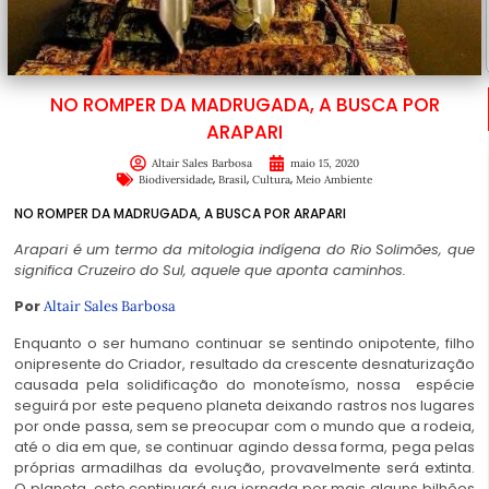
NO ROMPER DA MADRUGADA, A BUSCA POR
ARAPARI
Altair Sales Barbosa
maio 15, 2020
,
,
,
Biodiversidade
Brasil
Cultura
Meio Ambiente
NO ROMPER DA MADRUGADA, A BUSCA POR ARAPARI
Arapari é um termo da mitologia indígena do Rio Solimões, que
significa Cruzeiro do Sul, aquele que aponta caminhos.
Por
Altair Sales Barbosa
Enquanto o ser humano continuar se sentindo onipotente, filho
onipresente do Criador, resultado da crescente desnaturização
causada pela solidificação do monoteísmo, nossa espécie
seguirá por este pequeno planeta deixando rastros nos lugares
por onde passa, sem se preocupar com o mundo que a rodeia,
até o dia em que, se continuar agindo dessa forma, pega pelas
próprias armadilhas da evolução, provavelmente será extinta.
O planeta, este continuará sua jornada por mais alguns bilhões