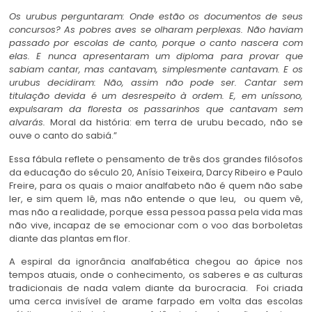
Os urubus perguntaram: Onde estão os documentos de seus
concursos? As pobres aves se olharam perplexas. Não haviam
passado por escolas de canto, porque o canto nascera com
elas. E nunca apresentaram um diploma para provar que
sabiam cantar, mas cantavam, simplesmente cantavam. E os
urubus decidiram: Não, assim não pode ser. Cantar sem
titulação devida é um desrespeito à ordem. E, em uníssono,
expulsaram da floresta os passarinhos que cantavam sem
alvarás.
Moral da história: em terra de urubu becado, não se
ouve o canto do sabiá.”
Essa fábula reflete o pensamento de três dos grandes filósofos
da educação do século 20, Anísio Teixeira, Darcy Ribeiro e Paulo
Freire, para os quais o maior analfabeto não é quem não sabe
ler, e sim quem lê, mas não entende o que leu, ou quem vê,
mas não a realidade, porque essa pessoa passa pela vida mas
não vive, incapaz de se emocionar com o voo das borboletas
diante das plantas em flor.
A espiral da ignorância analfabética chegou ao ápice nos
tempos atuais, onde o conhecimento, os saberes e as culturas
tradicionais de nada valem diante da burocracia. Foi criada
uma cerca invisível de arame farpado em volta das escolas