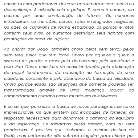
encontro com predadores, deles se aproximaram sem receio ou
desconfiança. A extinção veio a galope. E, como é comum, ela
ocorreu por uma combinação de fatores. Os humanos
introduziram na ilha cães, porcos, ratos e refugiados religiosos.
Os cães os caçavam de forma esbaforida, os porcos e ratos
comiam seus ovos, os humanos destruíam seus habitas com
plantações de cana-de-açúcar
.
Ao chorar por Dodô, também choro pelos sem-terra, pelos
sem-teto, pelos que têm fome. Choro por aqueles a quem o
sistema fez perder o amor pela democracia, pela liberdade e
pela vida. Choro pela falta de conscientização, pela abdicação
do papel fundamental da educação na formação de uma
cidadania consciente, e pelo abandono da busca da felicidade.
Choro porque essas são situações que somente poderão ser
transformadas através de uma mudança radical do
comportamento humano nesse mundo em que vivemos.
E eu sei que, para isso, a busca de novos paradigmas se torna
imprescindível. Os que existem são incapazes de fornecer as
respostas necessárias para acharmos o caminho do equilíbrio
e da esperança. Se falharmos nesta missão, com ou sem
pandemias, é possível que tenhamos o mesmo destino de
Dodô, mas certamente não sobrará ninguém para chorar por