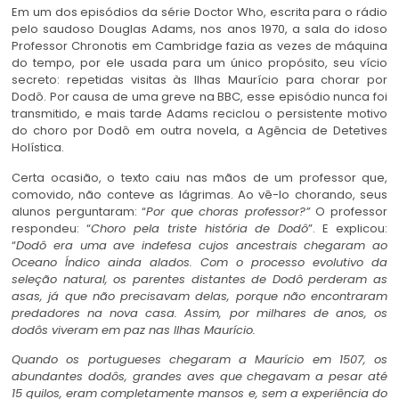
Em um dos episódios da série Doctor Who, escrita para o rádio
pelo saudoso Douglas Adams, nos anos 1970, a sala do idoso
Professor Chronotis em Cambridge fazia as vezes de máquina
do tempo, por ele usada para um único propósito, seu vício
secreto: repetidas visitas às Ilhas Maurício para chorar por
Dodô. Por causa de uma greve na BBC, esse episódio nunca foi
transmitido, e mais tarde Adams reciclou o persistente motivo
do choro por Dodô em outra novela, a Agência de Detetives
Holística.
Certa ocasião, o texto caiu nas mãos de um professor que,
comovido, não conteve as lágrimas. Ao vê-lo chorando, seus
alunos perguntaram: “
Por que choras professor?”
O professor
respondeu: “
Choro pela triste história de Dodô
”. E explicou:
“
Dodô era uma ave indefesa cujos ancestrais chegaram ao
Oceano Índico ainda alados. Com o processo evolutivo da
seleção natural, os parentes distantes de Dodô perderam as
asas, já que não precisavam delas, porque não encontraram
predadores na nova casa. Assim, por milhares de anos, os
dodôs viveram em paz nas Ilhas Maurício.
Quando os portugueses chegaram a Maurício em 1507, os
abundantes dodôs, grandes aves que chegavam a pesar até
15 quilos, eram completamente mansos e, sem a experiência do