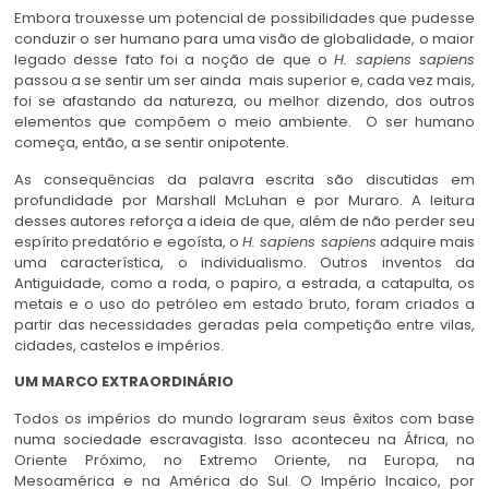
Embora trouxesse um potencial de possibilidades que pudesse
conduzir o ser humano para uma visão de globalidade, o maior
legado desse fato foi a noção de que o
H. sapiens sapiens
passou a se sentir um ser ainda mais superior e, cada vez mais,
foi se afastando da natureza, ou melhor dizendo, dos outros
elementos que compõem o meio ambiente. O ser humano
começa, então, a se sentir onipotente.
As consequências da palavra escrita são discutidas em
profundidade por Marshall McLuhan e por Muraro. A leitura
desses autores reforça a ideia de que, além de não perder seu
espírito predatório e egoísta, o
H. sapiens sapiens
adquire mais
uma característica, o individualismo. Outros inventos da
Antiguidade, como a roda, o papiro, a estrada, a catapulta, os
metais e o uso do petróleo em estado bruto, foram criados a
partir das necessidades geradas pela competição entre vilas,
cidades, castelos e impérios.
UM MARCO EXTRAORDINÁRIO
Todos os impérios do mundo lograram seus êxitos com base
numa sociedade escravagista. Isso aconteceu na África, no
Oriente Próximo, no Extremo Oriente, na Europa, na
Mesoamérica e na América do Sul. O Império Incaico, por