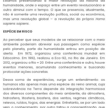
Estamos presenciando a maior revolução da história da
humanidade, onde o espaço entre um evento revolucionário e
outro diminui com o tempo. O que se presencia, atualmente,
não é somente uma revolução política, social ou econômica,
mas uma revolução global – a revolução do próprio
Homo
sapiens sapiens
.
ESPÉCIE EM RISCO
Ao perceber que seus modelos de se relacionar com o meio
ambiente poderiam abreviar sua passagem como espécie
pelo planeta, parte da humanidade entrou em posição de
alerta. Em 1972, organizou uma conferência mundial em
Estocolmo. Em 1992, realizou a Eco-92, no Rio de Janeiro. Em
2012, organizou a Rio + 20. Entre uma conferência e outra, houve
eventos menores, acumulando conhecimento e buscando
protocolar ações concretas.
Dessa soma de experiências, surge um entendimento: os
humanos são apenas mais uma espécie do reino animal, cuja
sobrevivência na Terra depende da integração harmoniosa
dos diversos componentes do meio ambiente, da atmosfera,
hidrosfera, litosfera, biosfera, dos ventos, regimes climáticos,
relevos, ruídos, fogos, das energias. Entretanto, se por um lado
veio o conhecimento, por outro faltou a conscientização, que