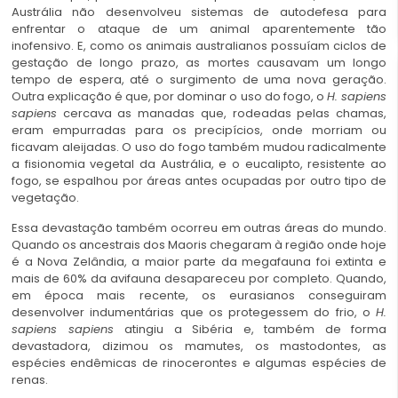
Austrália não desenvolveu sistemas de autodefesa para
enfrentar o ataque de um animal aparentemente tão
inofensivo. E, como os animais australianos possuíam ciclos de
gestação de longo prazo, as mortes causavam um longo
tempo de espera, até o surgimento de uma nova geração.
Outra explicação é que, por dominar o uso do fogo, o
H. sapiens
sapiens
cercava as manadas que, rodeadas pelas chamas,
eram empurradas para os precipícios, onde morriam ou
ficavam aleijadas. O uso do fogo também mudou radicalmente
a fisionomia vegetal da Austrália, e o eucalipto, resistente ao
fogo, se espalhou por áreas antes ocupadas por outro tipo de
vegetação.
Essa devastação também ocorreu em outras áreas do mundo.
Quando os ancestrais dos Maoris chegaram à região onde hoje
é a Nova Zelândia, a maior parte da megafauna foi extinta e
mais de 60% da avifauna desapareceu por completo. Quando,
em época mais recente, os eurasianos conseguiram
desenvolver indumentárias que os protegessem do frio, o
H.
sapiens sapiens
atingiu a Sibéria e, também de forma
devastadora, dizimou os mamutes, os mastodontes, as
espécies endêmicas de rinocerontes e algumas espécies de
renas.