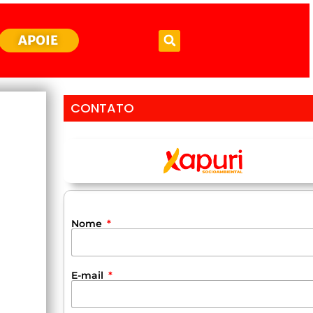
APOIE
CONTATO
Nome
E-mail