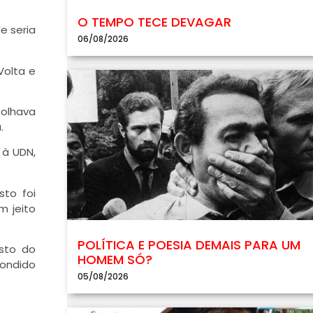
O TEMPO TECE DEVAGAR
e seria
06/08/2026
Volta e
 olhava
.
 à UDN,
to foi
m jeito
POLÍTICA E POESIA DEMAIS PARA UM
sto do
HOMEM SÓ?
condido
05/08/2026