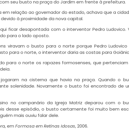
om seu busto na praça do Jardim em frente à prefeitura.
 em relação ao governador do estado, achava que a cidad
devido à proximidade da nova capital.
ui ficar desapontada com o interventor Pedro Ludovico. 
ado para o lado oposto.
ovens viravam o busto para o norte porque Pedro Ludovico
to para o norte, o interventor daria as costas para Goiânia
rado para o norte os rapazes formosenses, que pertenciam
adeia.
jogaram na cisterna que havia na praça. Quando o bus
ante solenidade. Novamente o busto foi encontrado de u
sino no campanário da Igreja Matriz deparou com o bu
pois desse episódio, o busto certamente foi muito bem es
guém mais ouviu falar dele.
ora, em
Formosa em Retinas Idosas
, 2006.