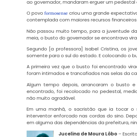
ao governador, mandaram erguer um pedestal c
O povo
criou uma grande expectativa
formosense
contemplada com maiores recursos financeiros 
Não passou muito tempo, para a juventude daq
meia, o busto do governador se encontrava vir
Segundo [a professora] Isabel Cristina, os j
somente para o sul do estado. E colocando o bus
A primeira vez que o busto foi encontrado vi
foram intimados e trancafiados nas selas da c
Algum tempo depois, arrancaram o busto e 
encontrado, foi recolocado no pedestal, medi
não muito agradável.
Em uma manhã, o sacristão que ia tocar o 
interventor enforcado nas cordas do sino. De
em alguma das dependências da prefeitura, nin
Jucelina de Moura Lôbo
– Escrit