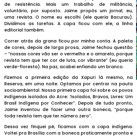
de resistência. Mais um trabalho de militância,
voluntário, por suposto. Jaime propôs um jornal; eu,
uma revista. O nome eu escolhi (ele queria Bacurau).
Dividimos as tarefas. A capa ficou com ele, a linha
editorial também.
Correr atrás da grana ficou por minha conta. A paleta
de cores, depois de larga prosa, Jaime fechou questão
– “nossas cores vão ser o vermelho e o amarelo, porque
revista tem que ter cor de luta, cor vibrante” (eu queria
verde-floresta). Na paz, acabei enfiando um branco.
Fizemos a primeira edição da Xapuri lá mesmo, na
Reserva, em uma noite. Optamos por centrar na pauta
socioambiental. Nossa primeira capa foi sobre os povos
indígenas isolados do Acre: ‘Isolados, Bravos, Livres: Um
Brasil Indígena por Conhecer”. Depois de tudo pronto,
Jaime inventou de fazer uma outra boneca, “porque
toda revista tem que ter número zero”.
Dessa vez finquei pé, ficamos com a capa indígena.
Voltei pra Brasília com a boneca praticamente pronta e