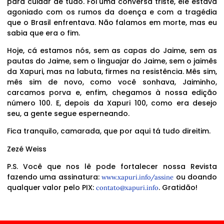
para cuidar de tudo. Foi uma conversa triste, ele estava
agoniado com os rumos da doença e com a tragédia
que o Brasil enfrentava. Não falamos em morte, mas eu
sabia que era o fim.
Hoje, cá estamos nós, sem as capas do Jaime, sem as
pautas do Jaime, sem o linguajar do Jaime, sem o jaimês
da Xapuri, mas na labuta, firmes na resistência. Mês sim,
mês sim de novo, como você sonhava, Jaiminho,
carcamos porva e, enfim, chegamos à nossa edição
número 100. E, depois da Xapuri 100, como era desejo
seu, a gente segue esperneando.
Fica tranquilo, camarada, que por aqui tá tudo direitim.
Zezé Weiss
P.S. Você que nos lê pode fortalecer nossa Revista
fazendo uma assinatura:
ou doando
www.xapuri.info/assine
qualquer valor pelo PIX:
. Gratidão!
contato@xapuri.info