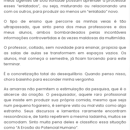
meus agentes de boa vontade possam aprender a processar
esses “enlatados”, ou seja, misturando ou relacionando uns
com os outros, para produzir ao menos um “enlatado” novo.
O tipo de ensino que percorre as minhas veias é tão
ultrapassado, que sinto pena dos meus professores e dos
meus alunos, ambos bombardeados pelas incontáveis
informações controvertidas e às vezes maldosas da multimídia.
O professor, coitado, sem novidade para ensinar, propicia que
as salas de aulas se transformem em espaços vazios. Os
alunos, mal começa o semestre, já ficam torcendo para este
terminar.
É a concretização total do desequilíbrio. Quando penso nisso,
choro baixinho para esconder minha vergonha.
As amarras não permitem a estimulação da pesquisa, que é o
alicerce da criação. O pesquisador, aquele raro profissional
que insiste em produzir sua própria comida, mesmo que seja
num pequeno fogareiro, é sempre visto ou mal visto como algo
estranho. Seus discursos e lamentos raramente encontram
ressonância e, de tanto repetirem a mesma ladainha, muitos se
acomodam. Sinto muita pena deles e classifico essa situação
como “A Erosão do Potencial Humano”.