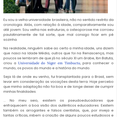
Eu sou a velha universidade brasileira, não no sentido restrito da
cronologia. Aliás, com relação à idade, comparativamente sou
até jovem. Sou velha nas estruturas, a osteoporose me corroeu
paulatinamente de tal sorte, que mal consigo ficar em pé
sozinha.
Na realidade, ninguém sabe ao certo a minha idade, uns dizem
que nasci na Idade Média, outros que foi na Renascença, mas
poucos se lembram de que já no século XI um árabe, Ibn Batuta,
criou a
, para conhecer o
Universidade do Niger em Timbuctu
mundo, os povos do mundo e a história do mundo.
Seja lá de onde eu venho, fui transplantada para o Brasil, sem
levar em consideração as vocações desta terra. Hoje percebo
que minha adaptação não foi boa e de longe deixei de cumprir
minhas finalidades.
… No meu seio, existem os pseudoeducadores que
enfraquecem a boa visão dos autênticos educadores. Existem
também os arrogantes e falsos cientistas, que, por inveja e
tantas críticas, inibem a criação de alguns poucos estudiosos e