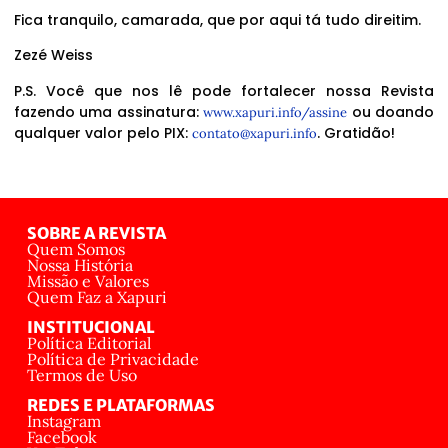
Fica tranquilo, camarada, que por aqui tá tudo direitim.
Zezé Weiss
P.S. Você que nos lê pode fortalecer nossa Revista
fazendo uma assinatura:
ou doando
www.xapuri.info/assine
qualquer valor pelo PIX:
. Gratidão!
contato@xapuri.info
SOBRE A REVISTA
Quem Somos
Nossa História
Missão e Valores
Quem Faz a Xapuri
INSTITUCIONAL
Política Editorial
Política de Privacidade
Termos de Uso
REDES E PLATAFORMAS
Instagram
Facebook