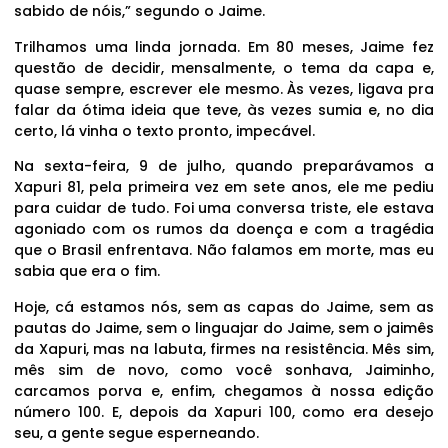
sabido de nóis,” segundo o Jaime.
Trilhamos uma linda jornada. Em 80 meses, Jaime fez
questão de decidir, mensalmente, o tema da capa e,
quase sempre, escrever ele mesmo. Às vezes, ligava pra
falar da ótima ideia que teve, às vezes sumia e, no dia
certo, lá vinha o texto pronto, impecável.
Na sexta-feira, 9 de julho, quando preparávamos a
Xapuri 81, pela primeira vez em sete anos, ele me pediu
para cuidar de tudo. Foi uma conversa triste, ele estava
agoniado com os rumos da doença e com a tragédia
que o Brasil enfrentava. Não falamos em morte, mas eu
sabia que era o fim.
Hoje, cá estamos nós, sem as capas do Jaime, sem as
pautas do Jaime, sem o linguajar do Jaime, sem o jaimês
da Xapuri, mas na labuta, firmes na resistência. Mês sim,
mês sim de novo, como você sonhava, Jaiminho,
carcamos porva e, enfim, chegamos à nossa edição
número 100. E, depois da Xapuri 100, como era desejo
seu, a gente segue esperneando.