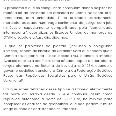
O problema é que os coleguinhas continuam dando palpites na
matéria só de orelhada. De orelhada no Jornal Nacional, pró-
americano, bem entendido. E de orelhada estreitamente
moralista, baseada num vago sentimento da justiça com jota
minúsculo, supostamente compartilhada pela “comunidade
internacional”, quer dizer, os Estados Unidos, os membros da
OTAN, o Japão e a Austrália, digamos.
O que os palpiteiros de plantão (incluindo o coleguinha
Kotscho) sabem da história da Ucrânia? Será que sabem que a
Crimeia fazia parte da Rússia desde 1783, quando o Império
Czarista anexou a península uma década depois de derrotar as
forças otomanas na Batalha de Kozludja, até 1954, quando o
governo soviético transferiu a Crimeia da Federação Soviética
Russa das Repúblicas Socialistas para a União Soviética
Ucraniana?
Pra que saber detalhes desse tipo se a Crimeia efetivamente
faz parte da Ucrânia desde 1954 e continuou assim como
república autônoma a partir de 1991? Ora, no mínimo para
complicar as análises da geopolítica, que não podem ir muito
longe quando os analistas são chutadores!