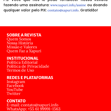
fazendo uma assinatura:
ou doando
www.xapuri.info/assine
qualquer valor pelo PIX:
. Gratidão!
contato@xapuri.info
SOBRE A REVISTA
Quem Somos
Nossa História
Missão e Valores
Quem Faz a Xapuri
INSTITUCIONAL
Política Editorial
Política de Privacidade
Termos de Uso
REDES E PLATAFORMAS
Instagram
Facebook
YouTube
Twitter
CONTATO
E-mail: contato@xapuri.info
WhatsApp: +55 61 99991-1563