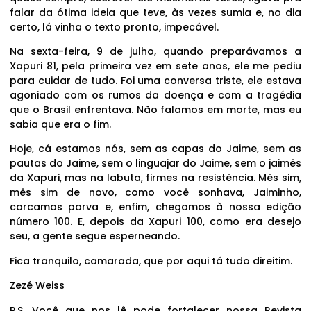
falar da ótima ideia que teve, às vezes sumia e, no dia
certo, lá vinha o texto pronto, impecável.
Na sexta-feira, 9 de julho, quando preparávamos a
Xapuri 81, pela primeira vez em sete anos, ele me pediu
para cuidar de tudo. Foi uma conversa triste, ele estava
agoniado com os rumos da doença e com a tragédia
que o Brasil enfrentava. Não falamos em morte, mas eu
sabia que era o fim.
Hoje, cá estamos nós, sem as capas do Jaime, sem as
pautas do Jaime, sem o linguajar do Jaime, sem o jaimês
da Xapuri, mas na labuta, firmes na resistência. Mês sim,
mês sim de novo, como você sonhava, Jaiminho,
carcamos porva e, enfim, chegamos à nossa edição
número 100. E, depois da Xapuri 100, como era desejo
seu, a gente segue esperneando.
Fica tranquilo, camarada, que por aqui tá tudo direitim.
Zezé Weiss
P.S. Você que nos lê pode fortalecer nossa Revista