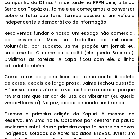
campanha da Dilma. Fim de tarde na RPPN dele, a Linda
Serra dos Topázios. Jaime e eu começamos a conversar
sobre a falta que fazia termos acesso a um veículo
independente e democrático de informação.
Resolvemos fundar o nosso. Um espaço não comercial,
de resistência. Mais um trabalho de militância,
voluntário, por suposto. Jaime propôs um jornal; eu,
uma revista. O nome eu escolhi (ele queria Bacurau).
Dividimos as tarefas. A capa ficou com ele, a linha
editorial também.
Correr atrás da grana ficou por minha conta. A paleta
de cores, depois de larga prosa, Jaime fechou questão
– “nossas cores vão ser o vermelho e o amarelo, porque
revista tem que ter cor de luta, cor vibrante” (eu queria
verde-floresta). Na paz, acabei enfiando um branco.
Fizemos a primeira edição da Xapuri lá mesmo, na
Reserva, em uma noite. Optamos por centrar na pauta
socioambiental. Nossa primeira capa foi sobre os povos
indígenas isolados do Acre: ‘Isolados, Bravos, Livres: Um