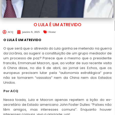
O LULA É UM ATREVIDO
ACQ
janeiro 8, 2025
Home
O LULA É UM ATREVIDO
O que será que o atrevido do Lula ganha se metendo na guerra
da Ucrânia, ao sugerir a constituição de um grupo mediador de
um processo de paz? Parece que o mesmo que o presidente
francês, Emmanuel Macron, que, ao voltar de sua recente visita
à China disse, no dia 9 de abril, ao jornal Les Echos, que os
europeus precisam lutar pela “autonomia estratégica” para
não se tornarem “vassalos” nem da China nem dos Estados
Unidos.
Por ACQ
Nessa toada,
Lula e Macron
apenas repetem a lição do ex-
secretário de Estado americano John Foster Dulles: “Países não
têm amigos, mas interesses comuns”. Enquanto houver
interesses comuns, viva a amizade, uai!