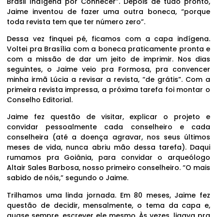
Brasil Indígena por Conhecer”. Depois de tudo pronto,
Jaime inventou de fazer uma outra boneca, “porque
toda revista tem que ter número zero”.
Dessa vez finquei pé, ficamos com a capa indígena.
Voltei pra Brasília com a boneca praticamente pronta e
com a missão de dar um jeito de imprimir. Nos dias
seguintes, o Jaime veio pra Formosa, pra convencer
minha irmã Lúcia a revisar a revista, “de grátis”. Com a
primeira revista impressa, a próxima tarefa foi montar o
Conselho Editorial.
Jaime fez questão de visitar, explicar o projeto e
convidar pessoalmente cada conselheiro e cada
conselheira (até a doença agravar, nos seus últimos
meses de vida, nunca abriu mão dessa tarefa). Daqui
rumamos pra Goiânia, para convidar o arqueólogo
Altair Sales Barbosa, nosso primeiro conselheiro. “O mais
sabido de nóis,” segundo o Jaime.
Trilhamos uma linda jornada. Em 80 meses, Jaime fez
questão de decidir, mensalmente, o tema da capa e,
quase sempre, escrever ele mesmo. Às vezes, ligava pra