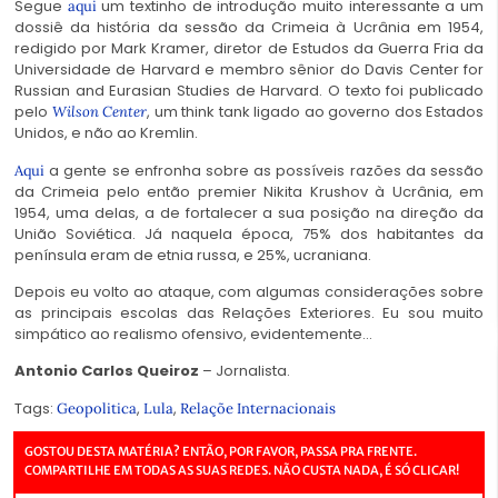
Segue
um textinho de introdução muito interessante a um
aqui
dossiê da história da sessão da Crimeia à Ucrânia em 1954,
redigido por Mark Kramer, diretor de Estudos da Guerra Fria da
Universidade de Harvard e membro sênior do Davis Center for
Russian and Eurasian Studies de Harvard. O texto foi publicado
pelo
, um think tank ligado ao governo dos Estados
Wilson Center
Unidos, e não ao Kremlin.
a gente se enfronha sobre as possíveis razões da sessão
Aqui
da Crimeia pelo então premier Nikita Krushov à Ucrânia, em
1954, uma delas, a de fortalecer a sua posição na direção da
União Soviética. Já naquela época, 75% dos habitantes da
península eram de etnia russa, e 25%, ucraniana.
Depois eu volto ao ataque, com algumas considerações sobre
as principais escolas das Relações Exteriores. Eu sou muito
simpático ao realismo ofensivo, evidentemente…
Antonio Carlos Queiroz
– Jornalista.
Tags:
,
,
Geopolitica
Lula
Relaçõe Internacionais
GOSTOU DESTA MATÉRIA? ENTÃO, POR FAVOR, PASSA PRA FRENTE.
COMPARTILHE EM TODAS AS SUAS REDES. NÃO CUSTA NADA, É SÓ CLICAR!