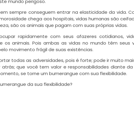
este mundo perigoso.
em sempre conseguem entrar na elasticidade da vida. C
morosidade chega aos hospitais, vidas humanas são ceifad
eza, são os animais que pagam com suas próprias vidas.
cupar rapidamente com seus afazeres cotidianos, vid
re os animais. Pois ambas as vidas no mundo têm seus v
lo movimento frágil de suas existências.
tar todas as adversidades, pois é forte; pode ir muito mai
atrás; que você tem valor e responsabilidades diante da 
 momento, se torne um bumerangue com sua flexibilidade.
 bumerangue da sua flexibilidade?