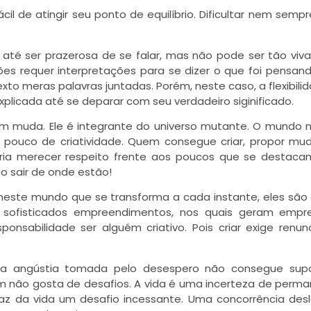
l de atingir seu ponto de equilíbrio. Dificultar nem semp
 até ser prazerosa de se falar, mas não pode ser tão vi
ões requer interpretações para se dizer o que foi pensan
xto meras palavras juntadas. Porém, neste caso, a flexibili
xplicada até se deparar com seu verdadeiro siginificado.
 muda. Ele é integrante do universo mutante. O mundo 
m pouco de criatividade. Quem consegue criar, propor mu
ria merecer respeito frente aos poucos que se destac
o sair de onde estão!
este mundo que se transforma a cada instante, eles são
e sofisticados empreendimentos, nos quais geram empr
nsabilidade ser alguém criativo. Pois criar exige renunc
a angústia tomada pelo desespero não consegue supo
em não gosta de desafios. A vida é uma incerteza de perma
z da vida um desafio incessante. Uma concorrência desl