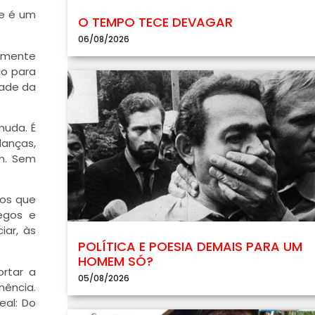
re é um
O TEMPO TECE DEVAGAR
06/08/2026
vamente
do para
dade da
muda. É
danças,
am. Sem
 os que
egos e
iar, às
POLÍTICA E POESIA DEMAIS PARA UM
HOMEM SÓ?
rtar a
05/08/2026
nência.
eal: Do