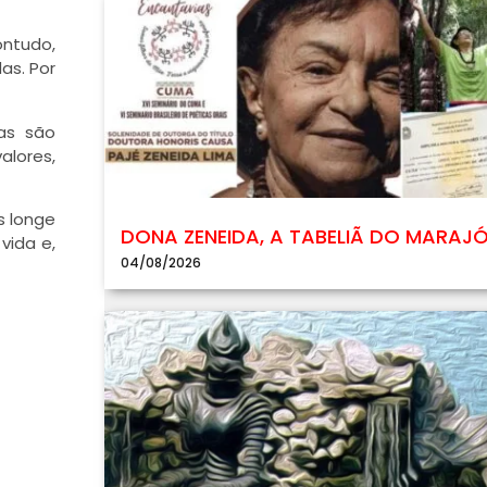
ontudo,
as. Por
as são
alores,
s longe
DONA ZENEIDA, A TABELIÃ DO MARAJ
vida e,
04/08/2026