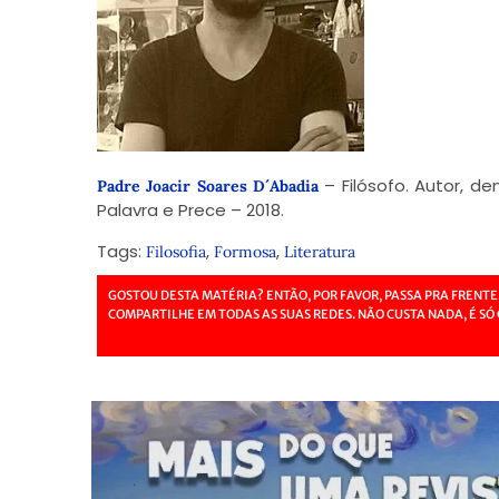
– Filósofo. Autor, de
Padre Joacir Soares D´Abadia
Palavra e Prece – 2018.
Tags:
,
,
Filosofia
Formosa
Literatura
GOSTOU DESTA MATÉRIA? ENTÃO, POR FAVOR, PASSA PRA FRENTE
COMPARTILHE EM TODAS AS SUAS REDES. NÃO CUSTA NADA, É SÓ 