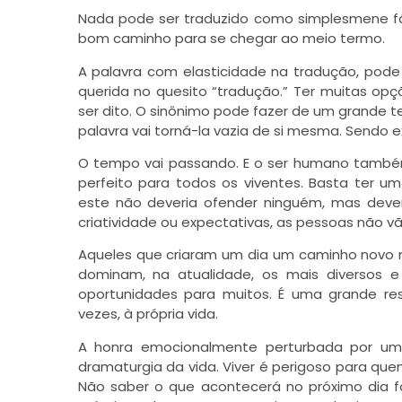
Nada pode ser traduzido como simplesmene fáci
bom caminho para se chegar ao meio termo.
A palavra com elasticidade na tradução, pode
querida no quesito “tradução.” Ter muitas opç
ser dito. O sinônimo pode fazer de um grande te
palavra vai torná-la vazia de si mesma. Sendo e
O tempo vai passando. E o ser humano também
perfeito para todos os viventes. Basta ter u
este não deveria ofender ninguém, mas deve
criatividade ou expectativas, as pessoas não vã
Aqueles que criaram um dia um caminho novo n
dominam, na atualidade, os mais diversos 
oportunidades para muitos. É uma grande respo
vezes, à própria vida.
A honra emocionalmente perturbada por um
dramaturgia da vida. Viver é perigoso para qu
Não saber o que acontecerá no próximo dia fa