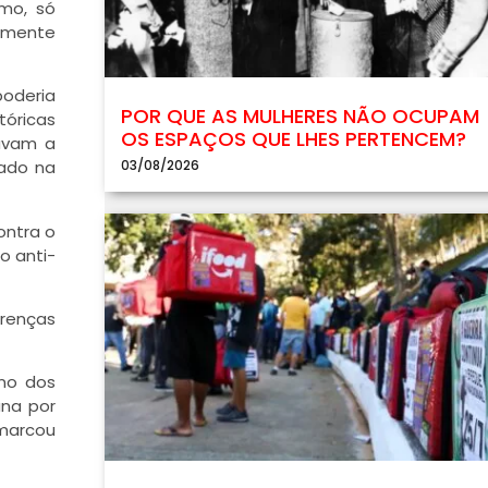
mo, só
vamente
oderia
POR QUE AS MULHERES NÃO OCUPAM
tóricas
OS ESPAÇOS QUE LHES PERTENCEM?
avam a
03/08/2026
tado na
ontra o
o anti-
erenças
rno dos
ana por
marcou