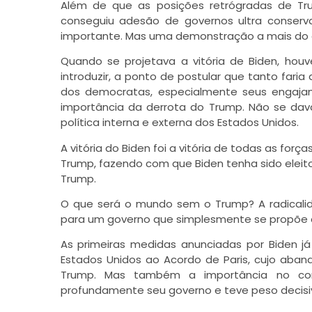
Além de que as posições retrógradas de T
conseguiu adesão de governos ultra conservad
importante. Mas uma demonstração a mais do 
Quando se projetava a vitória de Biden, h
introduzir, a ponto de postular que tanto faria 
dos democratas, especialmente seus engaja
importância da derrota do Trump. Não se dava
política interna e externa dos Estados Unidos.
A vitória do Biden foi a vitória de todas as fo
Trump, fazendo com que Biden tenha sido eleito
Trump.
O que será o mundo sem o Trump? A radicalid
para um governo que simplesmente se propõe a 
As primeiras medidas anunciadas por Biden j
Estados Unidos ao Acordo de Paris, cujo aband
Trump. Mas também a importância no c
profundamente seu governo e teve peso decisivo