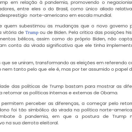
rump em relação à pandemia, promovendo o negacionis
ores, entre eles o do Brasil, como único aliado relati
desprestigio norte-americano em escala mundial.
ouve quem subestimou as mudanças que o novo governo p
a vitória de
ou de Biden. Pela critica das posições his
Trump
mentos bélicos, assim como do próprio Biden, não capt
m conta da virada significativa que ele tinha implemen
rças que se uniram, transformando as eleições em referendo c
 nem tanto pelo que ele é, mas por ter assumido o papel d
ade das politicas de Trump bastam para mostrar as dif
retomar as políticas internas e externas de Obama.
á permitem perceber as diferenças, a começar pelo reto
ono foi tão simbólico da virada na política norte-americ
ombate à pandemia, em que a postura de Trump 
 na sua derrota eleitoral.