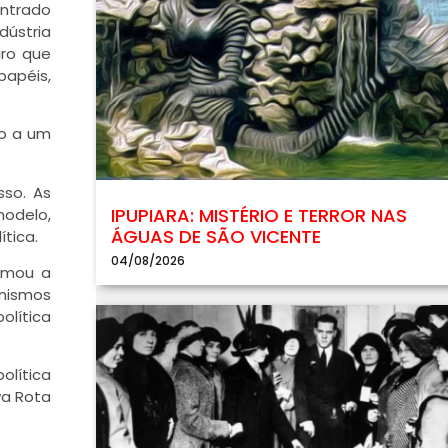
entrado
ústria
iro que
papéis,
mo a um
so. As
IPUPIARA: MISTÉRIO E TERROR NAS
odelo,
ÁGUAS DE SÃO VICENTE
tica.
04/08/2026
tomou a
nismos
olítica
olítica
va Rota