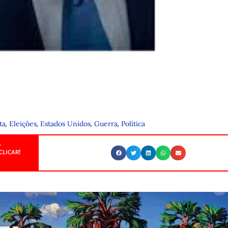
,
,
,
,
ta
Eleições
Estados Unidos
Guerra
Política
.
CLICAR!