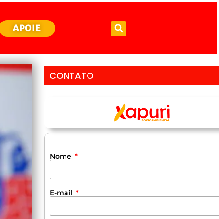
APOIE
CONTATO
Nome
E-mail