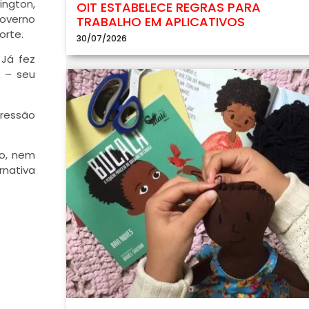
ington,
OIT ESTABELECE REGRAS PARA
governo
TRABALHO EM APLICATIVOS
orte.
30/07/2026
 Já fez
 – seu
pressão
ão, nem
rnativa