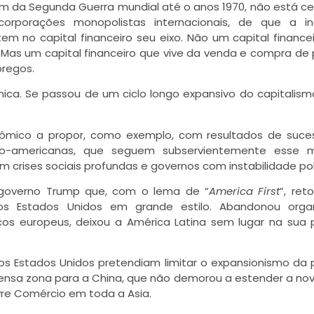
fim da Segunda Guerra mundial até o anos 1970, não está c
porações monopolistas internacionais, de que a ind
em no capital financeiro seu eixo. Não um capital finance
 Mas um capital financeiro que vive da venda e compra de 
pregos.
ca. Se passou de um ciclo longo expansivo do capitalis
mico a propor, como exemplo, com resultados de suces
no-americanas, que seguem subservientemente esse m
crises sociais profundas e governos com instabilidade polí
o governo Trump que, com o lema de “
America First
”, re
a dos Estados Unidos em grande estilo. Abandonou orga
icos europeus, deixou a América Latina sem lugar na sua p
s Estados Unidos pretendiam limitar o expansionismo da p
mensa zona para a China, que não demorou a estender a no
vre Comércio em toda a Asia.