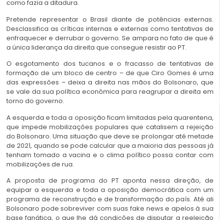
como fazia a ditadura.
Pretende representar o Brasil diante de potências externas.
Desclassifica as críticas internas e externas como tentativas de
enfraquecer e derrubar o governo. Se ampara no fato de que é
a única liderança da direita que consegue resistir ao PT.
O esgotamento dos tucanos e o fracasso de tentativas de
formação de um bloco de centro – de que Ciro Gomes é uma
das expressões – deixa a direita nas mãos do Bolsonaro, que
se vale da sua política econômica para reagrupar a direita em
torno do governo.
A esquerda e toda a oposição ficam limitadas pela quarentena,
que impede mobilizações populares que catalisem a rejeição
do Bolsonaro. Uma situação que deve se prolongar até metade
de 2021, quando se pode calcular que a maioria das pessoas já
tenham tomado a vacina e o clima político possa contar com
mobilizações de rua.
A proposta de programa do PT aponta nessa direção, de
equipar a esquerda e toda a oposição democrática com um
programa de reconstrução e de transformação do país. Até ali
Bolsonaro pode sobreviver com suas fake news e apelos à sua
base fanática, o que lhe dá condições de disputar a reeleição