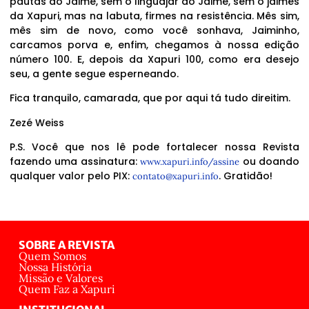
pautas do Jaime, sem o linguajar do Jaime, sem o jaimês
da Xapuri, mas na labuta, firmes na resistência. Mês sim,
mês sim de novo, como você sonhava, Jaiminho,
carcamos porva e, enfim, chegamos à nossa edição
número 100. E, depois da Xapuri 100, como era desejo
seu, a gente segue esperneando.
Fica tranquilo, camarada, que por aqui tá tudo direitim.
Zezé Weiss
P.S. Você que nos lê pode fortalecer nossa Revista
fazendo uma assinatura:
ou doando
www.xapuri.info/assine
qualquer valor pelo PIX:
. Gratidão!
contato@xapuri.info
SOBRE A REVISTA
Quem Somos
Nossa História
Missão e Valores
Quem Faz a Xapuri