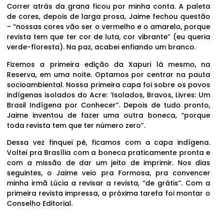
Correr atrás da grana ficou por minha conta. A paleta
de cores, depois de larga prosa, Jaime fechou questão
– “nossas cores vão ser o vermelho e o amarelo, porque
revista tem que ter cor de luta, cor vibrante” (eu queria
verde-floresta). Na paz, acabei enfiando um branco.
Fizemos a primeira edição da Xapuri lá mesmo, na
Reserva, em uma noite. Optamos por centrar na pauta
socioambiental. Nossa primeira capa foi sobre os povos
indígenas isolados do Acre: ‘Isolados, Bravos, Livres: Um
Brasil Indígena por Conhecer”. Depois de tudo pronto,
Jaime inventou de fazer uma outra boneca, “porque
toda revista tem que ter número zero”.
Dessa vez finquei pé, ficamos com a capa indígena.
Voltei pra Brasília com a boneca praticamente pronta e
com a missão de dar um jeito de imprimir. Nos dias
seguintes, o Jaime veio pra Formosa, pra convencer
minha irmã Lúcia a revisar a revista, “de grátis”. Com a
primeira revista impressa, a próxima tarefa foi montar o
Conselho Editorial.