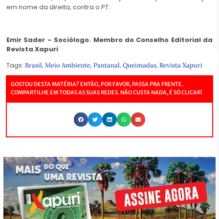
em nome da direita, contra o PT.
Emir Sader – Sociólogo. Membro do Conselho Editorial da
Revista Xapuri
Tags:
,
,
,
,
Brasil
Meio Ambiente
Pantanal
Queimadas
Revista Xapuri
GOSTOU DESTA MATÉRIA? ENTÃO, POR FAVOR, PASSA PRA FRENTE.
COMPARTILHE EM TODAS AS SUAS REDES. NÃO CUSTA NADA, É SÓ CLICAR!