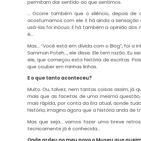
permitam dar sentido ao que sentimos.
… Ocorre também que o silêncio, depois de 
acostumamos com ele. E há ainda a sensação de
usá-las foi inócuo. E há também a opinião dos n
é…
Mas… “Você está em dívida com o Blog”, foi a 
Samman Poteh…, ele disse. Ele tem razão. Eu sei
ele, que começou esta história de escritas. Po
que couber em minhas linhas.
E o que tanto aconteceu?
Muito. Ou, talvez, nem tantas coisas assim, já 
mais que as facetas de uma mesma questão, 
mais rápida, por conta da Era atual, aonde tu
história, imagina agora que a história anda de t
Mas que seja… vamos fazer uma breve retrosp
tecnicamente já é conhecida…
Onde ardeu no meu povo o Museu que quei