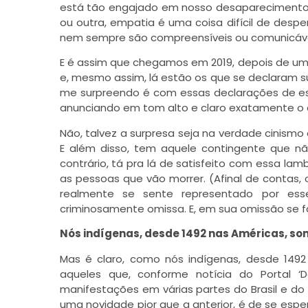
está tão engajado em nosso desaparecimento, é
ou outra, empatia é uma coisa difícil de despe
nem sempre são compreensíveis ou comunicáveis
E é assim que chegamos em 2019, depois de um
e, mesmo assim, lá estão os que se declaram 
me surpreendo é com essas declarações de e
anunciando em tom alto e claro exatamente o 
Não, talvez a surpresa seja na verdade cinismo
E além disso, tem aquele contingente que n
contrário, tá pra lá de satisfeito com essa la
as pessoas que vão morrer. (Afinal de contas, o
realmente se sente representado por ess
criminosamente omissa. E, em sua omissão se f
Nós indígenas, desde 1492 nas Américas, so
Mas é claro, como nós indígenas, desde 149
aqueles que, conforme notícia do Portal ‘
manifestações em várias partes do Brasil e do
uma novidade pior que a anterior, é de se esp