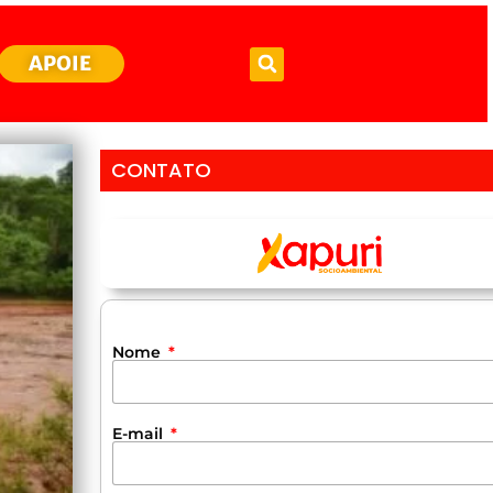
APOIE
CONTATO
Nome
E-mail