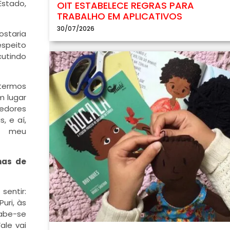
Estado,
OIT ESTABELECE REGRAS PARA
TRABALHO EM APLICATIVOS
30/07/2026
gostaria
espeito
utindo
 termos
m lugar
cedores
, e aí,
o meu
nas de
sentir:
uri, às
sabe-se
ale vai