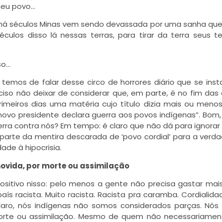
meu povo…
nal, há séculos Minas vem sendo devassada por uma sanha qu
éculos disso lá nessas terras, para tirar da terra seus t
so…
 temos de falar desse circo de horrores diário que se inst
eciso não deixar de considerar que, em parte, é no fim das
imeiros dias uma matéria cujo título dizia mais ou meno
ovo presidente declara guerra aos povos indígenas”. Bom,
ra contra nós? Em tempo: é claro que não dá para ignorar
parte da mentira descarada de ‘povo cordial’ para a verd
dade à hipocrisia.
ovida, por morte ou assimilação
sitivo nisso: pelo menos a gente não precisa gastar mai
ís racista. Muito racista. Racista pra caramba. Cordialida
claro, nós indígenas não somos considerados parças. Nó
 morte ou assimilação. Mesmo de quem não necessariame