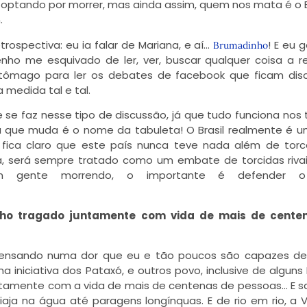
s optando por morrer, mas ainda assim, quem nos mata é o 
.
rospectiva: eu ia falar de Mariana, e aí…
! E eu 
Brumadinho
nho me esquivado de ler, ver, buscar qualquer coisa a r
tômago para ler os debates de facebook que ficam disc
medida tal e tal.
se faz nesse tipo de discussão, já que tudo funciona nos
sa que muda é o nome da tabuleta! O Brasil realmente é u
 fica claro que este país nunca teve nada além de tor
tica, será sempre tratado como um embate de torcidas rivais
m gente morrendo, o importante é defender 
nho tragado juntamente com vida de mais de cente
 pensando numa dor que eu e tão poucos são capazes de 
niciativa dos Pataxó, e outros povo, inclusive de alguns P
tamente com a vida de mais de centenas de pessoas… E 
iaja na água até paragens longínquas. E de rio em rio, a V