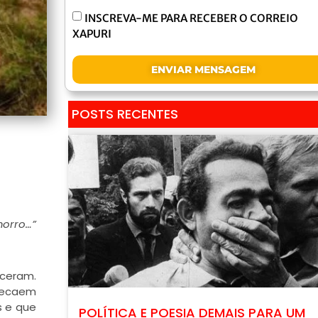
INSCREVA-ME PARA RECEBER O CORREIO
XAPURI
ENVIAR MENSAGEM
POSTS RECENTES
morro…”
eceram.
 recaem
s e que
POLÍTICA E POESIA DEMAIS PARA UM