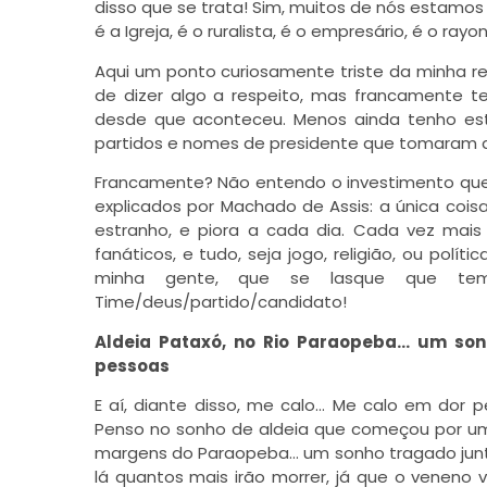
disso que se trata! Sim, muitos de nós estamo
é a Igreja, é o ruralista, é o empresário, é o rayon
Aqui um ponto curiosamente triste da minha ret
de dizer algo a respeito, mas francamente te
desde que aconteceu. Menos ainda tenho es
partidos e nomes de presidente que tomaram a 
Francamente? Não entendo o investimento que 
explicados por Machado de Assis: a única coi
estranho, e piora a cada dia. Cada vez mais
fanáticos, e tudo, seja jogo, religião, ou polí
minha gente, que se lasque que te
Time/deus/partido/candidato!
Aldeia Pataxó, no Rio Paraopeba… um so
pessoas
E aí, diante disso, me calo… Me calo em dor
Penso no sonho de aldeia que começou por uma i
margens do Paraopeba… um sonho tragado jun
lá quantos mais irão morrer, já que o veneno v