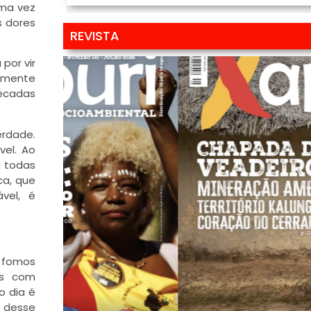
uma vez
s dores
REVISTA
por vir
almente
décadas
erdade.
vel. Ao
a todas
ca, que
vel, é
, fomos
os com
o dia é
s desse