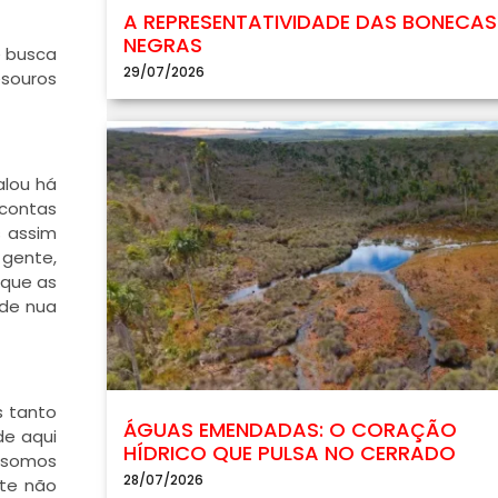
A REPRESENTATIVIDADE DAS BONECAS
NEGRAS
e busca
29/07/2026
esouros
alou há
 contas
s assim
 gente,
 que as
ade nua
s tanto
ÁGUAS EMENDADAS: O CORAÇÃO
de aqui
HÍDRICO QUE PULSA NO CERRADO
s somos
28/07/2026
nte não