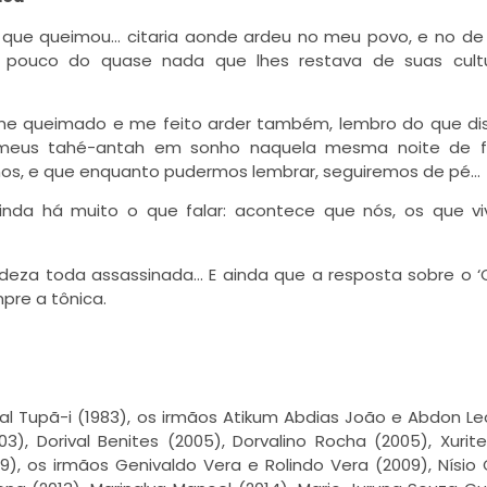
 que queimou… citaria aonde ardeu no meu povo, e no de
 pouco do quase nada que lhes restava de suas cultu
 me queimado e me feito arder também, lembro do que d
ve meus tahé-antah em sonho naquela mesma noite de f
imos, e que enquanto pudermos lembrar, seguiremos de pé…
inda há muito o que falar: acontece que nós, os que v
deza toda assassinada… E ainda que a resposta sobre o 
pre a tônica.
çal Tupã-i (1983), os irmãos Atikum Abdias João e Abdon L
3), Dorival Benites (2005), Dorvalino Rocha (2005), Xurit
09), os irmãos Genivaldo Vera e Rolindo Vera (2009), Nísi