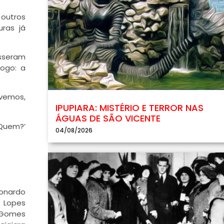
 outros
ras já
isseram
ogo: a
ivemos,
IPUPIARA: MISTÉRIO E TERROR NAS
ÁGUAS DE SÃO VICENTE
‘Quem?’
04/08/2026
eonardo
e Lopes
o Gomes