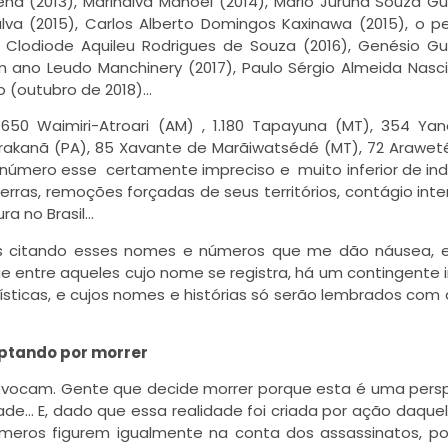
erena (2013), Marinalva Manoel (2014), Mario Juruna Souza Gu
alva (2015), Carlos Alberto Domingos Kaxinawa (2015), o 
, Clodiode Aquileu Rodrigues de Souza (2016), Genésio Gu
m ano Leudo Manchinery (2017), Paulo Sérgio Almeida Nas
ão (outubro de 2018)…
.650 Waimiri-Atroari (AM) , 1.180 Tapayuna (MT), 354 Y
Parakanã (PA), 85 Xavante de Marãiwatsédé (MT), 72 Araweté
l, número esse certamente impreciso e muito inferior de in
ras, remoções forçadas de seus territórios, contágio inte
ra no Brasil…
es citando esses nomes e números que me dão náusea, 
que entre aqueles cujo nome se registra, há um contingente
ticas, e cujos nomes e histórias só serão lembrados com 
ptando por morrer
vocam. Gente que decide morrer porque esta é uma pers
ade… E, dado que essa realidade foi criada por ação daque
úmeros figurem igualmente na conta dos assassinatos, p