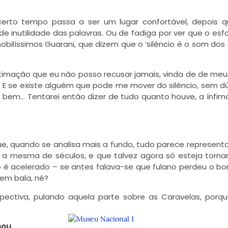
certo tempo passa a ser um lugar confortável, depois 
 inutilidade das palavras. Ou de fadiga por ver que o esf
obilíssimos Guarani, que dizem que o ‘silêncio é o som dos s
intimação que eu não posso recusar jamais, vinda de de me
. E se existe alguém que pode me mover do silêncio, sem dú
is bem… Tentarei então dizer de tudo quanto houve, a ínfim
que, quando se analisa mais a fundo, tudo parece represent
a mesma de séculos, e que talvez agora só esteja torn
do é acelerado – se antes falava-se que fulano perdeu o b
rem bala, né?
ectiva, pulando aquela parte sobre as Caravelas, porq
mou