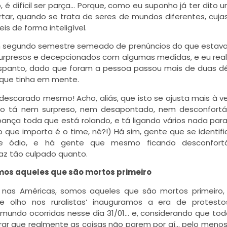
 difícil ser parça… Porque, como eu suponho já ter dito 
rtar, quando se trata de seres de mundos diferentes, cuja
 de forma inteligível.
 segundo semestre semeado de prenúncios do que estava 
surpresos e decepcionados com algumas medidas, e eu re
spanto, dado que foram a pessoa passou mais de duas 
que tinha em mente.
 descarado mesmo! Acho, aliás, que isto se ajusta mais à v
ão tá nem surpreso, nem desapontado, nem desconfortá
mbança toda que está rolando, e tá ligando vários nada par
 que importa é o time, né?!) Há sim, gente que se identifi
e ódio, e há gente que mesmo ficando desconfortá
az tão culpado quanto.
mos aqueles que são mortos primeiro
2 nas Américas, somos aqueles que são mortos primeiro
De olho nos ruralistas’ inauguramos a era de protest
 mundo ocorridas nesse dia 31/01… e, considerando que tod
erar que realmente as coisas não parem por aí… pelo meno