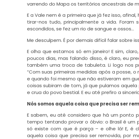
varrendo do Mapa os territórios ancestrais de 
E a Vale nem é a primeira que já fez isso, afi
tirar-nos tudo, principalmente a vida. Foram s
escondidos, se fez um rio de sangue e ossos…
Me desculpem. É por demais difícil falar sobre is
E olha que estamos só em janeiro! E sim, claro,
poucos dias, mas falando disso, é claro, eu pr
também uma troca de tabuleta. Li logo nos pr
“Com suas primeiras medidas após a posse, o n
e quando foi mesmo que não estiveram em guer
coisas subiram de tom, já que pulamos aquela 
e crua do povo bestial. E eu até prefiro a sinceri
Nós somos aquela coisa que precisa ser rem
E sabem, eu até considero que há um ponto po
tempo tentando provar o óbvio: o Brasil é um pa
só existe com que é parça – e olhe lá! E, é 
aquela coisa que precisa ser removida, por