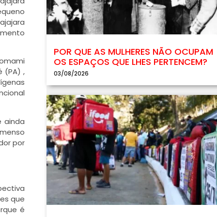
ajajara
pequeno
ajajara
cimento
POR QUE AS MULHERES NÃO OCUPAM
OS ESPAÇOS QUE LHES PERTENCEM?
anomami
 (PA) ,
03/08/2026
dígenas
ncional
e ainda
 imenso
dor por
pectiva
les que
orque é