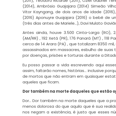
(2011), Teodoro Ricarde (2011), Oziel Gabriel T
(2014), Ambrósio Guajajara (2014) Simeão Vilh
Vitor Kayngang, de dois anos de idade (2016)
(2016) Aponuyre Guajajara (2016) o bebê de u
(três dias antes de Mariele…), Davi Mulato Gavi
Antes ainda, houve 3.500 Cinta-Larga (RO), 2
(AM/RR) , 192 Xetá (PR), 176 Panará (MT) , 118 
cerca de 14 Arara (PA) , que totalizam 8350 mi
assassinados em massacres, esbulho de suas ter
por doenças, prisões e torturas durante a Ditadu
Eu posso passar a vida escrevendo aqui ess
assim, faltarão nomes, histórias… inclusive por
de mortos que não entram em quaisquer estatís
aqueles que ficam.
Dor também na morte daqueles que estão o
Dor… Dor também na morte daqueles que a pro
menos dolorosa do que aquilo que é sua realid
nos negam a existência, é justo que esses n