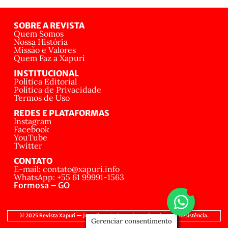
SOBRE A REVISTA
Quem Somos
Nossa História
Missão e Valores
Quem Faz a Xapuri
INSTITUCIONAL
Política Editorial
Política de Privacidade
Termos de Uso
REDES E PLATAFORMAS
Instagram
Facebook
YouTube
Twitter
CONTATO
E-mail: contato@xapuri.info
WhatsApp: +55 61 99991-1563
Formosa – GO
© 2025 Revista Xapuri — Jornalismo Independente, Popular e de Resistência.
Gerenciar consentimento