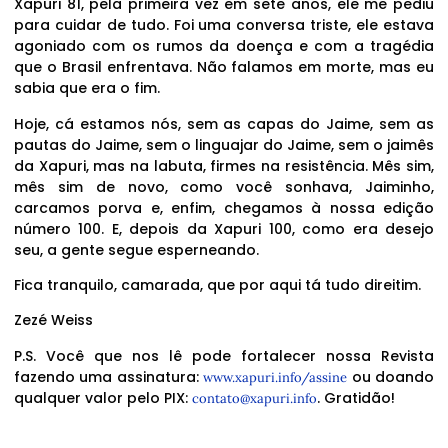
Xapuri 81, pela primeira vez em sete anos, ele me pediu
para cuidar de tudo. Foi uma conversa triste, ele estava
agoniado com os rumos da doença e com a tragédia
que o Brasil enfrentava. Não falamos em morte, mas eu
sabia que era o fim.
Hoje, cá estamos nós, sem as capas do Jaime, sem as
pautas do Jaime, sem o linguajar do Jaime, sem o jaimês
da Xapuri, mas na labuta, firmes na resistência. Mês sim,
mês sim de novo, como você sonhava, Jaiminho,
carcamos porva e, enfim, chegamos à nossa edição
número 100. E, depois da Xapuri 100, como era desejo
seu, a gente segue esperneando.
Fica tranquilo, camarada, que por aqui tá tudo direitim.
Zezé Weiss
P.S. Você que nos lê pode fortalecer nossa Revista
fazendo uma assinatura:
ou doando
www.xapuri.info/assine
qualquer valor pelo PIX:
. Gratidão!
contato@xapuri.info