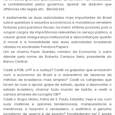
e contabilizadas pelos governos, apesar de dizerem que
offshores são legais etc… Blá blá blá…
E exatamente as duas autoridades mais importantes do Brasil
sobre questões e assuntos econômicos e monetários remetem
fortunas para paraísos fiscais, na maior infâmia possível, pois a
ocupar cargos de importâncias relevantes no serviço público, a
causar grave insegurança institucional e desconfianças quanto
à moral e à honestidade das duas autoridades brasileiras
citadas no escândalo Pandora Papers.
Um se chama Paulo Guedes, ministro da Economia; o outro
atende pelo nome de Roberto Campos Neto, presidente do
Banco Central.
Cadê a PGR, a PF e a Justiça? Cadê os golpistas que arrasaram
com a economia do Brasil e a autoestima de dezenas de
milhões de brasileiros mais simples? Cadê os cafajestes que
foram às ruas a apoiar golpe de estado, ajudar a desmontar o
estado brasileiro, chamar todo mundo de ladrão e vestir a
camisa amarela da corrupta CBF?
Cadê o Grupo Globo, Folha de S. Paulo, Estadão, Veja e cia, com
suas matérias e opiniões tendenciosas, manipuladoras e
mentirosas, a fazerem o verdadeiro, o autêntico e genuíno
jornalismo de guerra e de esgoto? Escafederam-se! E esses