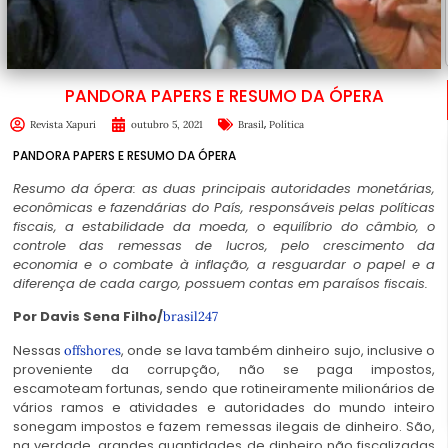
PANDORA PAPERS E RESUMO DA ÓPERA
,
Revista Xapuri
outubro 5, 2021
Brasil
Política
PANDORA PAPERS E RESUMO DA ÓPERA
Resumo da ópera: as duas principais autoridades monetárias,
econômicas e fazendárias do País, responsáveis pelas políticas
fiscais, a estabilidade da moeda, o equilíbrio do câmbio, o
controle das remessas de lucros, pelo crescimento da
economia e o combate à inflação, a resguardar o papel e a
diferença de cada cargo, possuem contas em paraísos fiscais.
Por Davis Sena Filho/
brasil247
Nessas
, onde se lava também dinheiro sujo, inclusive o
offshores
proveniente da corrupção, não se paga impostos,
escamoteam fortunas, sendo que rotineiramente milionários de
vários ramos e atividades e autoridades do mundo inteiro
sonegam impostos e fazem remessas ilegais de dinheiro. São,
na verdade, grandes quantidades de dinheiro não fiscalizadas