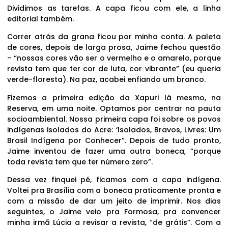
Dividimos as tarefas. A capa ficou com ele, a linha
editorial também.
Correr atrás da grana ficou por minha conta. A paleta
de cores, depois de larga prosa, Jaime fechou questão
– “nossas cores vão ser o vermelho e o amarelo, porque
revista tem que ter cor de luta, cor vibrante” (eu queria
verde-floresta). Na paz, acabei enfiando um branco.
Fizemos a primeira edição da Xapuri lá mesmo, na
Reserva, em uma noite. Optamos por centrar na pauta
socioambiental. Nossa primeira capa foi sobre os povos
indígenas isolados do Acre: ‘Isolados, Bravos, Livres: Um
Brasil Indígena por Conhecer”. Depois de tudo pronto,
Jaime inventou de fazer uma outra boneca, “porque
toda revista tem que ter número zero”.
Dessa vez finquei pé, ficamos com a capa indígena.
Voltei pra Brasília com a boneca praticamente pronta e
com a missão de dar um jeito de imprimir. Nos dias
seguintes, o Jaime veio pra Formosa, pra convencer
minha irmã Lúcia a revisar a revista, “de grátis”. Com a