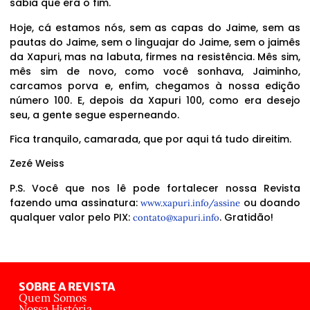
sabia que era o fim.
Hoje, cá estamos nós, sem as capas do Jaime, sem as
pautas do Jaime, sem o linguajar do Jaime, sem o jaimês
da Xapuri, mas na labuta, firmes na resistência. Mês sim,
mês sim de novo, como você sonhava, Jaiminho,
carcamos porva e, enfim, chegamos à nossa edição
número 100. E, depois da Xapuri 100, como era desejo
seu, a gente segue esperneando.
Fica tranquilo, camarada, que por aqui tá tudo direitim.
Zezé Weiss
P.S. Você que nos lê pode fortalecer nossa Revista
fazendo uma assinatura:
ou doando
www.xapuri.info/assine
qualquer valor pelo PIX:
. Gratidão!
contato@xapuri.info
SOBRE A REVISTA
Quem Somos
Nossa História