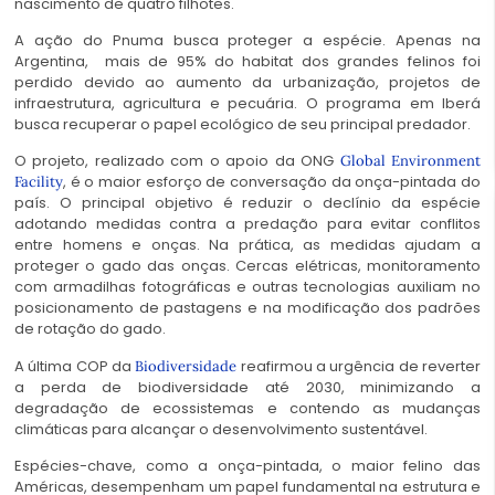
nascimento de quatro filhotes.
A ação do Pnuma busca proteger a espécie. Apenas na
Argentina, mais de 95% do habitat dos grandes felinos foi
perdido devido ao aumento da urbanização, projetos de
infraestrutura, agricultura e pecuária. O programa em Iberá
busca recuperar o papel ecológico de seu principal predador.
O projeto, realizado com o apoio da ONG
Global Environment
, é o maior esforço de conversação da onça-pintada do
Facility
país. O principal objetivo é reduzir o declínio da espécie
adotando medidas contra a predação para evitar conflitos
entre homens e onças. Na prática, as medidas ajudam a
proteger o gado das onças. Cercas elétricas, monitoramento
com armadilhas fotográficas e outras tecnologias auxiliam no
posicionamento de pastagens e na modificação dos padrões
de rotação do gado.
A última COP da
reafirmou a urgência de reverter
Biodiversidade
a perda de biodiversidade até 2030, minimizando a
degradação de ecossistemas e contendo as mudanças
climáticas para alcançar o desenvolvimento sustentável.
Espécies-chave, como a onça-pintada, o maior felino das
Américas, desempenham um papel fundamental na estrutura e