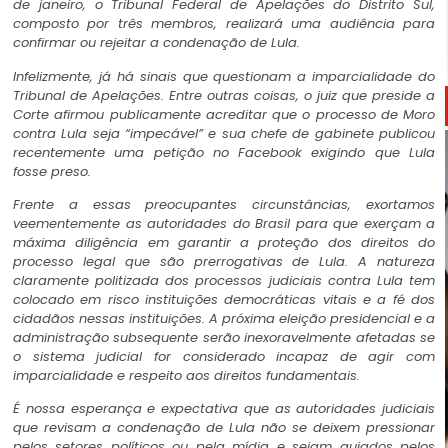
de janeiro, o Tribunal Federal de Apelações do Distrito Sul,
composto por três membros, realizará uma audiência para
confirmar ou rejeitar a condenação de Lula.
Infelizmente, já há sinais que questionam a imparcialidade do
Tribunal de Apelações. Entre outras coisas, o juiz que preside a
Corte afirmou publicamente acreditar que o processo de Moro
contra Lula seja “impecável” e sua chefe de gabinete publicou
recentemente uma petição no Facebook exigindo que Lula
fosse preso.
Frente a essas preocupantes circunstâncias, exortamos
veementemente as autoridades do Brasil para que exerçam a
máxima diligência em garantir a proteção dos direitos do
processo legal que são prerrogativas de Lula. A natureza
claramente politizada dos processos judiciais contra Lula tem
colocado em risco instituições democráticas vitais e a fé dos
cidadãos nessas instituições. A próxima eleição presidencial e a
administração subsequente serão inexoravelmente afetadas se
o sistema judicial for considerado incapaz de agir com
imparcialidade e respeito aos direitos fundamentais.
É nossa esperança e expectativa que as autoridades judiciais
que revisam a condenação de Lula não se deixem pressionar
pelos setores políticos ou pela mídia e sejam guiados pelos