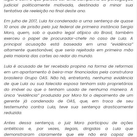
judicial politicamente motivada, destinada a minar sua
tentativa de reeleição no final deste ano.
Em julho de 2017, Lula foi condenado a uma sentença de quase
10 anos de prisão pelo juiz federal de primeira instância Sergio
Moro, quem, sob o quadro legal atípico do Brasil, também
exerceu o papel de procurador-chefe no caso de Lula. A
principal acusação está baseada em uma “evidência”
altamente questionável, que seria rejeitada em primeira mão
pela maioria das cortes ao redor do mundo.
Lula é acusado de ter recebido propina na forma de reformas
em um apartamento à beira-mar financiadas pela construtora
brasileira Grupo OAS. Não há, entretanto, nenhuma evidência
de que Lula ou sua falecida esposa tenham sido proprietários
do imóvel ou que o tenham usado de nenhuma maneira. A
única “evidência” produzida por Moro foi o depoimento de um
gerente já condenado de OAS, que, em troca de seu
testemunho contra Lula, teve sua sentença drasticamente
reduzida.
Antes dessa sentença, o juiz Moro participou de ações
antiéticas e, por vezes, ilegais, dirigidas a Lula que
demonstraram claramente que ele não era capaz de