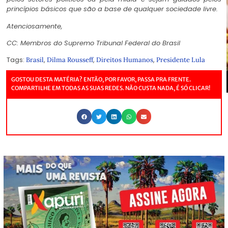
princípios básicos que são a base de qualquer sociedade livre.
Atenciosamente,
CC: Membros do Supremo Tribunal Federal do Brasil
Tags:
,
,
,
Brasil
Dilma Rousseff
Direitos Humanos
Presidente Lula
GOSTOU DESTA MATÉRIA? ENTÃO, POR FAVOR, PASSA PRA FRENTE.
COMPARTILHE EM TODAS AS SUAS REDES. NÃO CUSTA NADA, É SÓ CLICAR!