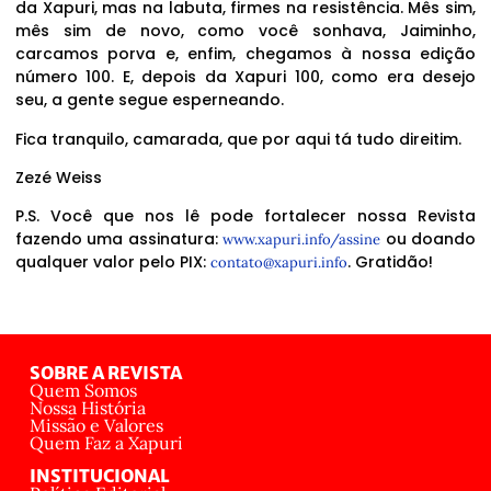
da Xapuri, mas na labuta, firmes na resistência. Mês sim,
mês sim de novo, como você sonhava, Jaiminho,
carcamos porva e, enfim, chegamos à nossa edição
número 100. E, depois da Xapuri 100, como era desejo
seu, a gente segue esperneando.
Fica tranquilo, camarada, que por aqui tá tudo direitim.
Zezé Weiss
P.S. Você que nos lê pode fortalecer nossa Revista
fazendo uma assinatura:
ou doando
www.xapuri.info/assine
qualquer valor pelo PIX:
. Gratidão!
contato@xapuri.info
SOBRE A REVISTA
Quem Somos
Nossa História
Missão e Valores
Quem Faz a Xapuri
INSTITUCIONAL