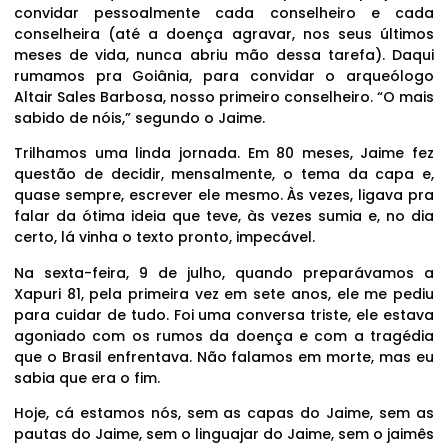
convidar pessoalmente cada conselheiro e cada
conselheira (até a doença agravar, nos seus últimos
meses de vida, nunca abriu mão dessa tarefa). Daqui
rumamos pra Goiânia, para convidar o arqueólogo
Altair Sales Barbosa, nosso primeiro conselheiro. “O mais
sabido de nóis,” segundo o Jaime.
Trilhamos uma linda jornada. Em 80 meses, Jaime fez
questão de decidir, mensalmente, o tema da capa e,
quase sempre, escrever ele mesmo. Às vezes, ligava pra
falar da ótima ideia que teve, às vezes sumia e, no dia
certo, lá vinha o texto pronto, impecável.
Na sexta-feira, 9 de julho, quando preparávamos a
Xapuri 81, pela primeira vez em sete anos, ele me pediu
para cuidar de tudo. Foi uma conversa triste, ele estava
agoniado com os rumos da doença e com a tragédia
que o Brasil enfrentava. Não falamos em morte, mas eu
sabia que era o fim.
Hoje, cá estamos nós, sem as capas do Jaime, sem as
pautas do Jaime, sem o linguajar do Jaime, sem o jaimês