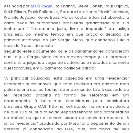
Assinada por
, Ro Khanna, Steve Cohen, Raúl Grijalva,
Mark Pocan
Keith Ellison, Frank Pallone Jr, Barbara Lee, Henry “Hank” Johnson,
Pramila Jayapal, Karen Bass, Marcy Kaptur e Jan Schakowsky, a
carta pede às autoridades brasileiras garantiasde que Lula
tenha um ” “tratamento justo, livre e imparcial” da justiça
brasileira, ao mesmo tempo em que critica a decisão de
primeira instância, do juiz Sergio Moro, que condenou Lula a
mais de 9 anos de prisão.
Segundo este documento, os e as parlamentares consideram
que o juiz Sérgio Moro foi ao mesmo tempo juiz e promotor
contra Lula, julgando segundo evidências e métodos altamente
questionáveis, em julgamento políticoe parcial:
“A principal acusação está baseada em uma “evidência”
altamente questionável, que seria rejeitada em primeira mão
pela maioria das cortes ao redor do mundo. Lula é acusado de
ter recebido propina na forma de reformas em um
apartamento à beira-mar financiadas pela construtora
brasileira Grupo OAS. Não há, entretanto, nenhuma evidência
de que Lula ou sua falecida esposa tenham sido proprietários
do imóvel ou que o tenham usado de nenhuma maneira. A
única “evidência” produzida por Moro foi o depoimento de um
gerente já condenado da OAS, que, em troca de seu