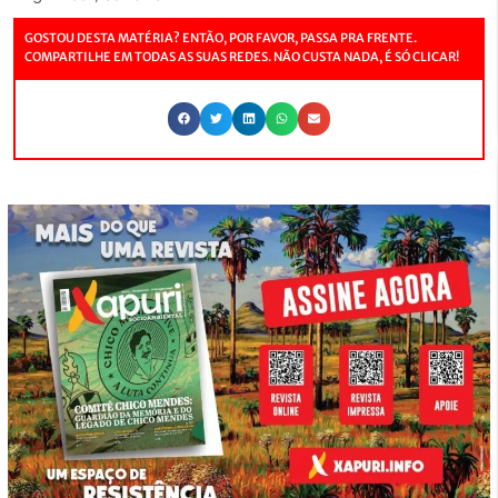
GOSTOU DESTA MATÉRIA? ENTÃO, POR FAVOR, PASSA PRA FRENTE.
COMPARTILHE EM TODAS AS SUAS REDES. NÃO CUSTA NADA, É SÓ CLICAR!