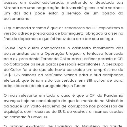
passou um áudio adulterado, mostrando o deputado Luiz
Miranda em uma negociação de luvas cirúrgicas e não vacinas.
Um dos dois pode estar a serviço de um bolsão do
bolsonarismo.
O que importa mesmo é que os senadores da CPI explodiram a
versão adrede preparada de Dominguetti, obrigado a dizer no
final do depoimento que foi induzido a erro por seu colega.
Houve logo quem comparasse o canhestro movimento dos
bolsonaristas com a Operação Uruguai, a tentativa fabricada
pelo ex-presidente Fernando Collor para justificar perante a CPI
do Collorgate os seus gastos pessoais exorbitantes. A desculpa
de Collor foi a de que ele havia contraído um empréstimo de
US$ 3,75 milhões na república vizinha para a sua campanha
eleitoral, que teriam sido convertidos em 318 quilos de ouro,
adquiridos do doleiro uruguaio Najun Turner.
O mais relevante em todo o caso é que a CPI da Pandemia
avançou hoje na constatação de que foi montado no Ministério
da Saúde um vasto esquema de corrupção nos processos de
aquisição, com recursos do SUS, de vacinas e insumos usados
no combate à Covid-19.
O próprio ex-diretor de Logística do Ministério da Saúde,