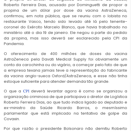
Roberto Ferreira Dias, acusado por Dominguetti de propor a
propina de um dólar por dose da vacina AstraZeneca,
confirmou, em nota pública, que se reuniu com o lobista no
restaurante Vasco, tendo sido levado até lá pelo tenente-
coronel do Exército Marcelo Blanco, que havia trabalhado no
ministério até o dia 19 de janeiro. Ele negou a parte do pedido
da propina, mas isso deverá ser esclarecido pela CPI da
Pandemia.
O oferecimento de 400 milhões de doses da vacina
AstraZeneca pela Davati Medical Supply foi obviamente um
conto da carochinha ou do vigário, a começar pelo fato de que
a empresa texana jamais teve a representação do fabricante
da vacina anglo-sueca Oxford/AstraZeneca, e esse não tinha
estoque suficiente para atender demanda tão grande.
O que a
deverá levantar agora é como se organizou a
CPI
organização criminosa de que participava o diretor de Logística
Roberto Ferreira Dias, ao que tudo indica ligado ao deputado e
ex-ministro da Saúde Ricardo Barros, o mesmíssimo
parlamentar que está implicado na tentativa de golpe da
Covaxin.
Por que razão o presidente Bolsonaro não demitiu Roberto