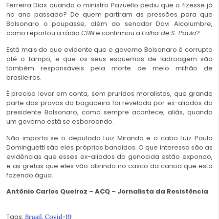
Ferreira Dias quando o ministro Pazuello pediu que o fizesse já
no ano passado? De quem partiram as pressões para que
Bolsonaro o poupasse, além do senador Davi Alcolumbre,
como reportou a rádio
CBN
e confirmou a
Folha de S. Paulo
?
Está mais do que evidente que o governo Bolsonaro é corrupto
até o tampo, e que os seus esquemas de ladroagem são
também responsáveis pela morte de meio milhão de
brasileiros.
É preciso levar em conta, sem pruridos moralistas, que grande
parte das provas da bagaceira foi revelada por ex-aliados do
presidente Bolsonaro, como sempre acontece, aliás, quando
um governo está se esboroando.
Não importa se o deputado Luiz Miranda e o cabo Luiz Paulo
Dominguetti são eles próprios bandidos. O que interessa são as
evidências que esses ex-aliados do genocida estão expondo,
e as gretas que eles vão abrindo no casco da canoa que está
fazendo água.
Antônio Carlos Queiroz – ACQ – Jornalista da Resistência
Tags:
,
Brasil
Covid-19