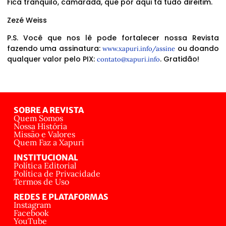
Fica tranquilo, camarada, que por aqui tá tudo direitim.
Zezé Weiss
P.S. Você que nos lê pode fortalecer nossa Revista
fazendo uma assinatura:
ou doando
www.xapuri.info/assine
qualquer valor pelo PIX:
. Gratidão!
contato@xapuri.info
SOBRE A REVISTA
Quem Somos
Nossa História
Missão e Valores
Quem Faz a Xapuri
INSTITUCIONAL
Política Editorial
Política de Privacidade
Termos de Uso
REDES E PLATAFORMAS
Instagram
Facebook
YouTube