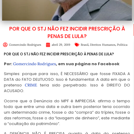
POR QUE O STJ NÃO FEZ INCIDIR PRESCRIÇÃO À
PENAS DE LULA?
,
,
Gomercindo Rodrigues
abril 29, 2019
Brasil
Direitos Humanos
Política
POR QUE O STJ NÃO FEZ INCIDIR PRESCRIÇÃO À PENAS DE LULA?
Por:
, em sua página no Facebook
Gomercindo Rodrigues
Simples: porque para isso, É NECESSÁRIO que fosse FIXADA A
DATA do FATO DELITUOSO. Isso é fundamental. A data em que o
pretenso
teria sido perpetrado. Isso é DIREITO DO
CRIME
ACUSADO.
Ocorre que a Denúncia do MPF é IMPRECISA: afirma o tempo
todo que entre uma data e outra bem posterior teria ocorrido
um determinado crime, fosse o da “compra” do tríplex, fosse o
das reformas, fosse o da “lavagem de dinh
eiro”, este mediante
a “ocultação do patrimônio”.
A DENÚNCIA NÃO É PRECISA quanto à data do pretenso