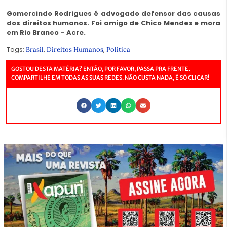
Gomercindo Rodrigues é advogado defensor das causas
dos direitos humanos. Foi amigo de Chico Mendes e mora
em Rio Branco – Acre.
Tags:
,
,
Brasil
Direitos Humanos
Política
GOSTOU DESTA MATÉRIA? ENTÃO, POR FAVOR, PASSA PRA FRENTE.
COMPARTILHE EM TODAS AS SUAS REDES. NÃO CUSTA NADA, É SÓ CLICAR!