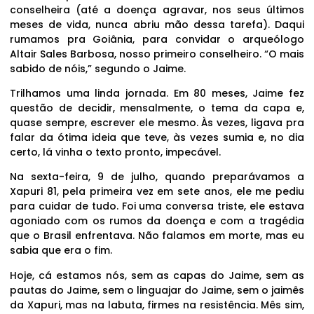
conselheira (até a doença agravar, nos seus últimos
meses de vida, nunca abriu mão dessa tarefa). Daqui
rumamos pra Goiânia, para convidar o arqueólogo
Altair Sales Barbosa, nosso primeiro conselheiro. “O mais
sabido de nóis,” segundo o Jaime.
Trilhamos uma linda jornada. Em 80 meses, Jaime fez
questão de decidir, mensalmente, o tema da capa e,
quase sempre, escrever ele mesmo. Às vezes, ligava pra
falar da ótima ideia que teve, às vezes sumia e, no dia
certo, lá vinha o texto pronto, impecável.
Na sexta-feira, 9 de julho, quando preparávamos a
Xapuri 81, pela primeira vez em sete anos, ele me pediu
para cuidar de tudo. Foi uma conversa triste, ele estava
agoniado com os rumos da doença e com a tragédia
que o Brasil enfrentava. Não falamos em morte, mas eu
sabia que era o fim.
Hoje, cá estamos nós, sem as capas do Jaime, sem as
pautas do Jaime, sem o linguajar do Jaime, sem o jaimês
da Xapuri, mas na labuta, firmes na resistência. Mês sim,