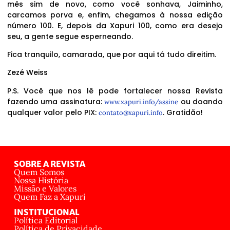
mês sim de novo, como você sonhava, Jaiminho,
carcamos porva e, enfim, chegamos à nossa edição
número 100. E, depois da Xapuri 100, como era desejo
seu, a gente segue esperneando.
Fica tranquilo, camarada, que por aqui tá tudo direitim.
Zezé Weiss
P.S. Você que nos lê pode fortalecer nossa Revista
fazendo uma assinatura:
ou doando
www.xapuri.info/assine
qualquer valor pelo PIX:
. Gratidão!
contato@xapuri.info
SOBRE A REVISTA
Quem Somos
Nossa História
Missão e Valores
Quem Faz a Xapuri
INSTITUCIONAL
Política Editorial
Política de Privacidade