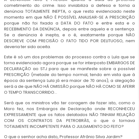
cometimento do crime. Isso inviabiliza a defesa e torna a
denúncia TOTALMENTE INEPTA, o que resta evidenciado neste
momento em que NÃO É POSSÍVEL ANALISAR-SE A PRESCRIÇÃO
porque não foi fixada a DATA DO FATO e entre esta e o
RECEBIMENTO DA DENÚNCIA, depois entre aquela e a sentença.
Se a denúncia é inepta, e o é, exatamente porque NÃO
DESCREVE COM PRECISÃO O FATO TIDO POR DELITUOSO, nem
deveria ter sido aceita.
Este é só um dos problemas do processo contra o Lula que se
torna evidenciado agora porque se for interposto EMBARGOS DE
DECLARAÇÃO ao STJ para que se manifeste sobre a possível
PRESCRIÇÃO (metade do tempo normal, tendo em vista que à
época da sentença Lula já era maior de 70 anos), a alegação
será a de que NÃO HÁ OMISSÃO porque NÃO HÁ COMO SE AFERIR
O TEMPO TRANSCORRIDO…
Será que os ministros vão ter coragem de fazer isto, como o
Moro fez, nos Embargos de Declaração onde RECONHECEU
EXPRESSAMENTE que os fatos delatados NÃO TINHAM RELAÇÃO
COM OS CONTRATOS DA PETROBRÁS, o que o tornava
TOTALMENTE INCOMPETENTE PARA O JULGAMENTO DO FEITO?
O que o senhor acha disto, Professor Afrânio Silva Jardim?