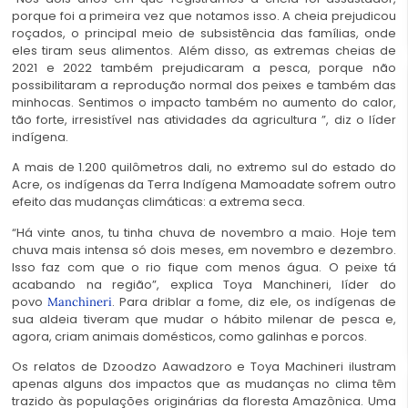
porque foi a primeira vez que notamos isso. A cheia prejudicou
roçados, o principal meio de subsistência das famílias, onde
eles tiram seus alimentos. Além disso, as extremas cheias de
2021 e 2022 também prejudicaram a pesca, porque não
possibilitaram a reprodução normal dos peixes e também das
minhocas. Sentimos o impacto também no aumento do calor,
tão forte, irresistível nas atividades da agricultura ”, diz o líder
indígena.
A mais de 1.200 quilômetros dali, no extremo sul do estado do
Acre, os indígenas da
Terra Indígena Mamoadate
sofrem outro
efeito das mudanças climáticas: a extrema seca.
“Há vinte anos, tu tinha chuva de novembro a maio. Hoje tem
chuva mais intensa só dois meses, em novembro e dezembro.
Isso faz com que o rio fique com menos água. O peixe tá
acabando na região”, explica Toya Manchineri, líder do
povo
. Para driblar a fome, diz ele, os indígenas de
Manchineri
sua aldeia tiveram que mudar o hábito milenar de pesca e,
agora, criam animais domésticos, como galinhas e porcos.
Os relatos de Dzoodzo Aawadzoro e Toya Machineri ilustram
apenas alguns dos impactos que as mudanças no clima têm
trazido às populações originárias da floresta Amazônica. Uma