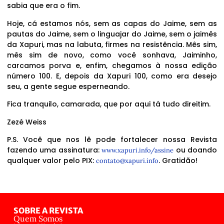
sabia que era o fim.
Hoje, cá estamos nós, sem as capas do Jaime, sem as
pautas do Jaime, sem o linguajar do Jaime, sem o jaimês
da Xapuri, mas na labuta, firmes na resistência. Mês sim,
mês sim de novo, como você sonhava, Jaiminho,
carcamos porva e, enfim, chegamos à nossa edição
número 100. E, depois da Xapuri 100, como era desejo
seu, a gente segue esperneando.
Fica tranquilo, camarada, que por aqui tá tudo direitim.
Zezé Weiss
P.S. Você que nos lê pode fortalecer nossa Revista
fazendo uma assinatura:
ou doando
www.xapuri.info/assine
qualquer valor pelo PIX:
. Gratidão!
contato@xapuri.info
SOBRE A REVISTA
Quem Somos