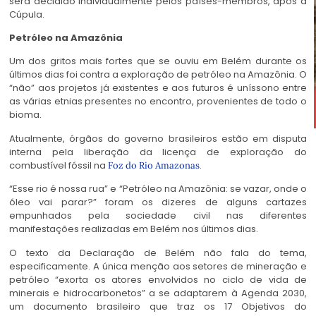
será decidido individualmente pelos países-membros, após a
Cúpula.
Petróleo na Amazônia
Um dos gritos mais fortes que se ouviu em Belém durante os
últimos dias foi contra a exploração de petróleo na Amazônia. O
“não” aos projetos já existentes e aos futuros é uníssono entre
as várias etnias presentes no encontro, provenientes de todo o
bioma.
Atualmente, órgãos do governo brasileiros estão em disputa
interna pela liberação da licença de exploração do
combustível fóssil na
.
Foz do Rio Amazonas
“Esse rio é nossa rua” e “Petróleo na Amazônia: se vazar, onde o
óleo vai parar?” foram os dizeres de alguns cartazes
empunhados pela sociedade civil nas diferentes
manifestações realizadas em Belém nos últimos dias.
O texto da Declaração de Belém não fala do tema,
especificamente. A única menção aos setores de mineração e
petróleo “exorta os atores envolvidos no ciclo de vida de
minerais e hidrocarbonetos” a se adaptarem à Agenda 2030,
um documento brasileiro que traz os 17 Objetivos do