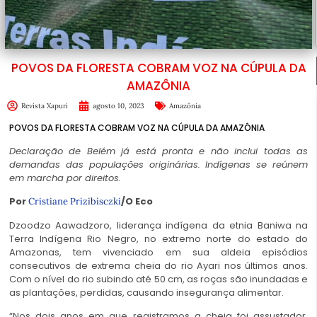
POVOS DA FLORESTA COBRAM VOZ NA CÚPULA DA
AMAZÔNIA
Revista Xapuri
agosto 10, 2023
Amazônia
POVOS DA FLORESTA COBRAM VOZ NA CÚPULA DA AMAZÔNIA
Declaração de Belém já está pronta e não inclui todas as
demandas das populações originárias. Indígenas se reúnem
em marcha por direitos.
Por
/O Eco
Cristiane Prizibisczki
Dzoodzo Aawadzoro, liderança indígena da etnia Baniwa na
Terra Indígena Rio Negro, no extremo norte do estado do
Amazonas, tem vivenciado em sua aldeia episódios
consecutivos de extrema cheia do rio Ayari nos últimos anos.
Com o nível do rio subindo até 50 cm, as roças são inundadas e
as plantações, perdidas, causando insegurança alimentar.
“Nos dois anos em que registramos a cheia foi assustador,