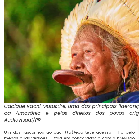
Cacique Raoni Mutuktire, uma das principais lideran
da Amazônia e pelos direitos dos povos origin
Audiovisual/PR
Um dos rascunhos ao qual ((o))eco teve acesso – há pelo
menos duas versões –, fala em concordância com a previsão