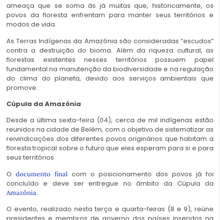
ameaça que se soma às já muitas que, historicamente, os
povos da floresta enfrentam para manter seus territórios e
modos de vida.
As Terras Indígenas da Amazônia são consideradas “escudos”
contra a destruição do bioma. Além da riqueza cultural, as
florestas existentes nesses territórios possuem papel
fundamental na manutenção da biodiversidade e na regulação
do clima do planeta, devido aos serviços ambientais que
promove.
Cúpula da Amazônia
Desde a última sexta-feira (04), cerca de mil indígenas estão
reunidos na cidade de Belém, com o objetivo de sistematizar as
reivindicações dos diferentes povos originários que habitam a
floresta tropical sobre o futuro que eles esperam para si e para
seus territórios.
O
com o posicionamento dos povos já foi
documento final
concluído e deve ser entregue no âmbito da Cúpula da
.
Amazônia
O evento, realizado nesta terça e quarta-feiras (8 e 9), reúne
presidentes e membros de governo dos países inseridos na