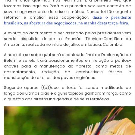
“Há 14 anos que não nos reunimos. É a primeira vez que
fazemos isso aqui no Pará e a primeira vez num contexto de
severo agravamento da crise climática. Nunca foi tão urgente
retomar e ampliar essa cooperação”,
disse o presidente
.
brasileiro, na abertura das negociações, na manhã desta terça-feira
A minuta do documento a ser assinado pelos presidentes vem
sendo discutida desde a Reunião Técnico-Científica da
Amazônia, realizada no início de julho, em Letícia, Colômbia.
Ainda não se sabe qual será o conteúdo final da Declaração de
Belém e se ela trará posicionamentos em relação a pontos-
chaves para a manutenção da floresta, como metas de
desmatamento, redução de combustíveis fósseis e
manutenção de direitos dos povos originários.
Segundo apurou ((o))eco, o texto foi sendo modificado ao
longo dos últimos dias e alguns tópicos ganharam força, como
a questão dos direitos indígenas e de seus territórios.