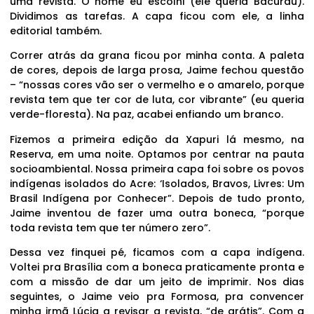
uma revista. O nome eu escolhi (ele queria Bacurau).
Dividimos as tarefas. A capa ficou com ele, a linha
editorial também.
Correr atrás da grana ficou por minha conta. A paleta
de cores, depois de larga prosa, Jaime fechou questão
– “nossas cores vão ser o vermelho e o amarelo, porque
revista tem que ter cor de luta, cor vibrante” (eu queria
verde-floresta). Na paz, acabei enfiando um branco.
Fizemos a primeira edição da Xapuri lá mesmo, na
Reserva, em uma noite. Optamos por centrar na pauta
socioambiental. Nossa primeira capa foi sobre os povos
indígenas isolados do Acre: ‘Isolados, Bravos, Livres: Um
Brasil Indígena por Conhecer”. Depois de tudo pronto,
Jaime inventou de fazer uma outra boneca, “porque
toda revista tem que ter número zero”.
Dessa vez finquei pé, ficamos com a capa indígena.
Voltei pra Brasília com a boneca praticamente pronta e
com a missão de dar um jeito de imprimir. Nos dias
seguintes, o Jaime veio pra Formosa, pra convencer
minha irmã Lúcia a revisar a revista, “de grátis”. Com a