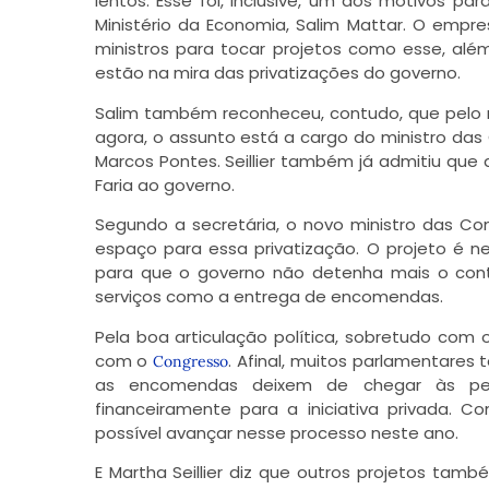
lentos. Esse foi, inclusive, um dos motivos 
Ministério da Economia, Salim Mattar. O empre
ministros para tocar projetos como esse, alé
estão na mira das privatizações do governo.
Salim também reconheceu, contudo, que pelo m
agora, o assunto está a cargo do ministro das 
Marcos Pontes. Seillier também já admitiu qu
Faria ao governo.
Segundo a secretária, o novo ministro das Com
espaço para essa privatização. O projeto é ne
para que o governo não detenha mais o contro
serviços como a entrega de encomendas.
Pela boa articulação política, sobretudo com 
com o
. Afinal, muitos parlamentares
Congresso
as encomendas deixem de chegar às pequ
financeiramente para a iniciativa privada. C
possível avançar nesse processo neste ano.
E Martha Seillier diz que outros projetos ta