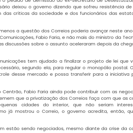
para o pedido de demissão do ex-secretário de Desestatiz
sário deixou o governo dizendo que sofreu resistência de
m das críticas da sociedade e dos funcionários das estat
enos a questão dos Correios poderia avançar neste ano.
Comunicações, Fabio Faria, e não mais do ministro da Tecn
e as discussões sobre o assunto aceleraram depois da che
unicações tem ajudado a finalizar o projeto de lei que va
cessário, segundo ela, para regular o monopólio postal. O
le desse mercado e possa transferir para a iniciativa 
o Centrão, Fabio Faria ainda pode contribuir com as nego
 temem que a privatização dos Correios faça com que as c
enas cidades do interior, que não seriam interes
omo já mostrou o Correio, o governo acredita, então, q
mbém estão sendo negociados, mesmo diante da crise da co