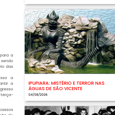
 para a
á sendo
rio das
esso a
IPUPIARA: MISTÉRIO E TERROR NAS
ntir a
ÁGUAS DE SÃO VICENTE
gresso
 terça-
04/08/2026
 passos