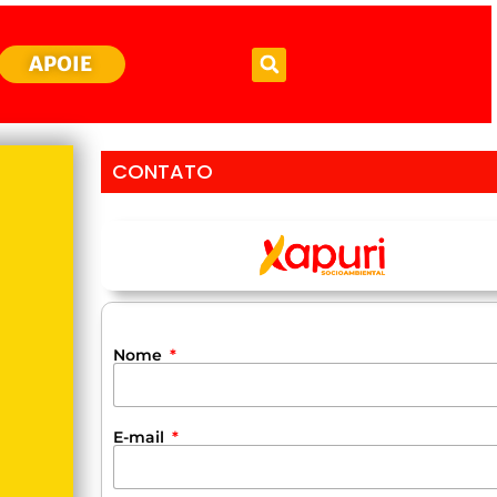
APOIE
CONTATO
Nome
E-mail