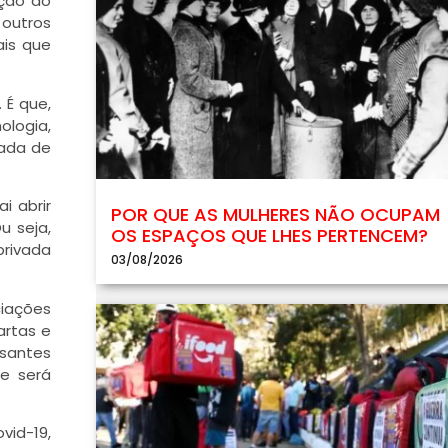
ação do
 outros
ais que
 É que,
ologia,
gada de
i abrir
POR QUE AS MULHERES NÃO OCUPAM
u seja,
OS ESPAÇOS QUE LHES PERTENCEM?
privada
03/08/2026
ciações
artas e
santes
ue será
vid-19,