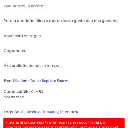
Que perdeu o caráter
Para a podridão ética e moral dessa gente que nos governa.
Você está entregue,
Cegamente,
À escrotidão do nosso tempo…
Por:
Wladimir Tadeu Baptista Soares
Cambuci/Niterói – RJ
Nordestino
Tags:
,
,
Brasil
Direitos Humanos
Literatura
GOSTOU DESTA MATÉRIA? ENTÃO, POR FAVOR, PASSA PRA FRENTE.
COMPARTILHE EM TODAS AS SUAS REDES. NÃO CUSTA NADA, É SÓ CLICAR!