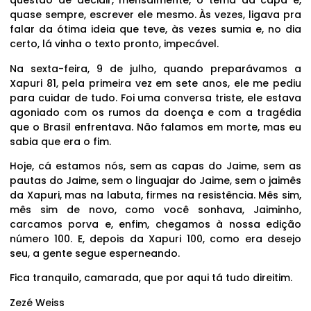
questão de decidir, mensalmente, o tema da capa e,
quase sempre, escrever ele mesmo. Às vezes, ligava pra
falar da ótima ideia que teve, às vezes sumia e, no dia
certo, lá vinha o texto pronto, impecável.
Na sexta-feira, 9 de julho, quando preparávamos a
Xapuri 81, pela primeira vez em sete anos, ele me pediu
para cuidar de tudo. Foi uma conversa triste, ele estava
agoniado com os rumos da doença e com a tragédia
que o Brasil enfrentava. Não falamos em morte, mas eu
sabia que era o fim.
Hoje, cá estamos nós, sem as capas do Jaime, sem as
pautas do Jaime, sem o linguajar do Jaime, sem o jaimês
da Xapuri, mas na labuta, firmes na resistência. Mês sim,
mês sim de novo, como você sonhava, Jaiminho,
carcamos porva e, enfim, chegamos à nossa edição
número 100. E, depois da Xapuri 100, como era desejo
seu, a gente segue esperneando.
Fica tranquilo, camarada, que por aqui tá tudo direitim.
Zezé Weiss