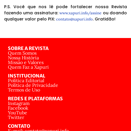
P.S. Você que nos lê pode fortalecer nossa Revista
fazendo uma assinatura:
ou doando
www.xapuri.info/assine
qualquer valor pelo PIX:
. Gratidão!
contato@xapuri.info
SOBRE A REVISTA
Quem Somos
Nossa História
Missão e Valores
Quem Faz a Xapuri
INSTITUCIONAL
Política Editorial
Política de Privacidade
Termos de Uso
REDES E PLATAFORMAS
Instagram
Facebook
YouTube
Twitter
CONTATO
E-mail: contato@xapuri.info