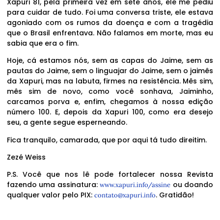
Xapuri 81, pela primeira vez em sete anos, ele me pediu
para cuidar de tudo. Foi uma conversa triste, ele estava
agoniado com os rumos da doença e com a tragédia
que o Brasil enfrentava. Não falamos em morte, mas eu
sabia que era o fim.
Hoje, cá estamos nós, sem as capas do Jaime, sem as
pautas do Jaime, sem o linguajar do Jaime, sem o jaimês
da Xapuri, mas na labuta, firmes na resistência. Mês sim,
mês sim de novo, como você sonhava, Jaiminho,
carcamos porva e, enfim, chegamos à nossa edição
número 100. E, depois da Xapuri 100, como era desejo
seu, a gente segue esperneando.
Fica tranquilo, camarada, que por aqui tá tudo direitim.
Zezé Weiss
P.S. Você que nos lê pode fortalecer nossa Revista
fazendo uma assinatura:
ou doando
www.xapuri.info/assine
qualquer valor pelo PIX:
. Gratidão!
contato@xapuri.info