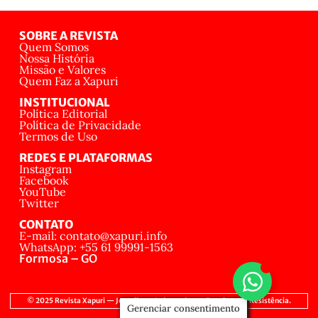
SOBRE A REVISTA
Quem Somos
Nossa História
Missão e Valores
Quem Faz a Xapuri
INSTITUCIONAL
Política Editorial
Política de Privacidade
Termos de Uso
REDES E PLATAFORMAS
Instagram
Facebook
YouTube
Twitter
CONTATO
E-mail: contato@xapuri.info
WhatsApp: +55 61 99991-1563
Formosa – GO
© 2025 Revista Xapuri — Jornalismo Independente, Popular e de Resistência.
Gerenciar consentimento