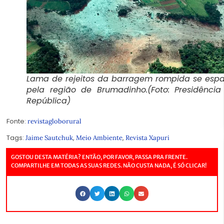
Lama de rejeitos da barragem rompida se esp
pela região de Brumadinho.(Foto: Presidênci
República)
Fonte:
revistagloborural
Tags:
,
,
Jaime Sautchuk
Meio Ambiente
Revista Xapuri
GOSTOU DESTA MATÉRIA? ENTÃO, POR FAVOR, PASSA PRA FRENTE.
COMPARTILHE EM TODAS AS SUAS REDES. NÃO CUSTA NADA, É SÓ CLICAR!