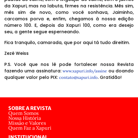
da Xapuri, mas na labuta, firmes na resistência. Mês sim,
mês sim de novo, como você sonhava, Jaiminho,
carcamos porva e, enfim, chegamos à nossa edição
número 100. E, depois da Xapuri 100, como era desejo
seu, a gente segue esperneando.
Fica tranquilo, camarada, que por aqui tá tudo direitim.
Zezé Weiss
P.S. Você que nos lê pode fortalecer nossa Revista
fazendo uma assinatura:
ou doando
www.xapuri.info/assine
qualquer valor pelo PIX:
. Gratidão!
contato@xapuri.info
SOBRE A REVISTA
Quem Somos
Nossa História
Missão e Valores
Quem Faz a Xapuri
INSTITUCIONAL