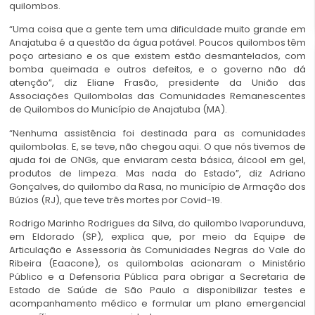
quilombos.
“Uma coisa que a gente tem uma dificuldade muito grande em
Anajatuba é a questão da água potável. Poucos quilombos têm
poço artesiano e os que existem estão desmantelados, com
bomba queimada e outros defeitos, e o governo não dá
atenção”, diz Eliane Frasão, presidente da União das
Associações Quilombolas das Comunidades Remanescentes
de Quilombos do Município de Anajatuba (MA).
“Nenhuma assistência foi destinada para as comunidades
quilombolas. E, se teve, não chegou aqui. O que nós tivemos de
ajuda foi de ONGs, que enviaram cesta básica, álcool em gel,
produtos de limpeza. Mas nada do Estado”, diz Adriano
Gonçalves, do quilombo da Rasa, no município de Armação dos
Búzios (RJ), que teve três mortes por Covid-19.
Rodrigo Marinho Rodrigues da Silva, do quilombo Ivaporunduva,
em Eldorado (SP), explica que, por meio da Equipe de
Articulação e Assessoria às Comunidades Negras do Vale do
Ribeira (Eaacone), os quilombolas acionaram o Ministério
Público e a Defensoria Pública para obrigar a Secretaria de
Estado de Saúde de São Paulo a disponibilizar testes e
acompanhamento médico e formular um plano emergencial