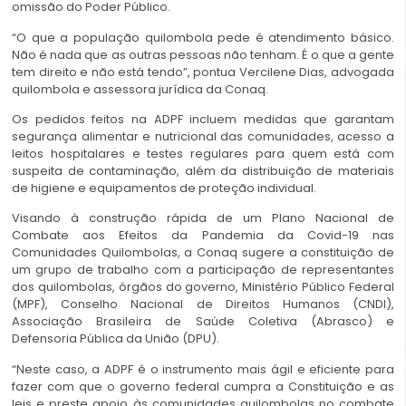
omissão do Poder Público.
“O que a população quilombola pede é atendimento básico.
Não é nada que as outras pessoas não tenham. É o que a gente
tem direito e não está tendo”, pontua Vercilene Dias, advogada
quilombola e assessora jurídica da Conaq.
Os pedidos feitos na ADPF incluem medidas que garantam
segurança alimentar e nutricional das comunidades, acesso a
leitos hospitalares e testes regulares para quem está com
suspeita de contaminação, além da distribuição de materiais
de higiene e equipamentos de proteção individual.
Visando à construção rápida de um Plano Nacional de
Combate aos Efeitos da Pandemia da Covid-19 nas
Comunidades Quilombolas, a Conaq sugere a constituição de
um grupo de trabalho com a participação de representantes
dos quilombolas, órgãos do governo, Ministério Público Federal
(MPF), Conselho Nacional de Direitos Humanos (CNDI),
Associação Brasileira de Saúde Coletiva (Abrasco) e
Defensoria Pública da União (DPU).
“Neste caso, a ADPF é o instrumento mais ágil e eficiente para
fazer com que o governo federal cumpra a Constituição e as
leis e preste apoio às comunidades quilombolas no combate