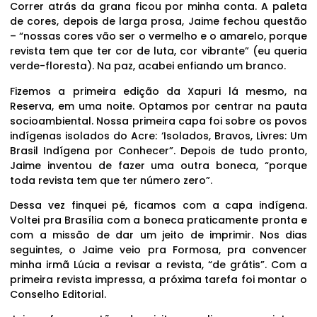
Correr atrás da grana ficou por minha conta. A paleta
de cores, depois de larga prosa, Jaime fechou questão
– “nossas cores vão ser o vermelho e o amarelo, porque
revista tem que ter cor de luta, cor vibrante” (eu queria
verde-floresta). Na paz, acabei enfiando um branco.
Fizemos a primeira edição da Xapuri lá mesmo, na
Reserva, em uma noite. Optamos por centrar na pauta
socioambiental. Nossa primeira capa foi sobre os povos
indígenas isolados do Acre: ‘Isolados, Bravos, Livres: Um
Brasil Indígena por Conhecer”. Depois de tudo pronto,
Jaime inventou de fazer uma outra boneca, “porque
toda revista tem que ter número zero”.
Dessa vez finquei pé, ficamos com a capa indígena.
Voltei pra Brasília com a boneca praticamente pronta e
com a missão de dar um jeito de imprimir. Nos dias
seguintes, o Jaime veio pra Formosa, pra convencer
minha irmã Lúcia a revisar a revista, “de grátis”. Com a
primeira revista impressa, a próxima tarefa foi montar o
Conselho Editorial.