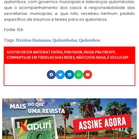
quilombos, com governos municipais e lideranças quilombolas;
que o acompanhamento dos casos é responsabilidade das
secretarias municipais; e que não recebeu nenhum pedido
específico de insumos e testes para os quilombos.
Fonte: ISA
Tags:
,
,
Direitos Humanos
Quilombolas
Quilombos
GOSTOU DESTA MATÉRIA? ENTÃO, POR FAVOR, PASSA PRA FRENTE.
COMPARTILHE EM TODAS AS SUAS REDES. NÃO CUSTA NADA, É SÓ CLICAR!