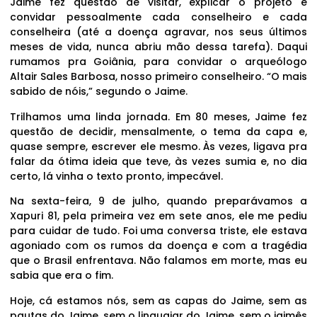
Jaime fez questão de visitar, explicar o projeto e
convidar pessoalmente cada conselheiro e cada
conselheira (até a doença agravar, nos seus últimos
meses de vida, nunca abriu mão dessa tarefa). Daqui
rumamos pra Goiânia, para convidar o arqueólogo
Altair Sales Barbosa, nosso primeiro conselheiro. “O mais
sabido de nóis,” segundo o Jaime.
Trilhamos uma linda jornada. Em 80 meses, Jaime fez
questão de decidir, mensalmente, o tema da capa e,
quase sempre, escrever ele mesmo. Às vezes, ligava pra
falar da ótima ideia que teve, às vezes sumia e, no dia
certo, lá vinha o texto pronto, impecável.
Na sexta-feira, 9 de julho, quando preparávamos a
Xapuri 81, pela primeira vez em sete anos, ele me pediu
para cuidar de tudo. Foi uma conversa triste, ele estava
agoniado com os rumos da doença e com a tragédia
que o Brasil enfrentava. Não falamos em morte, mas eu
sabia que era o fim.
Hoje, cá estamos nós, sem as capas do Jaime, sem as
pautas do Jaime, sem o linguajar do Jaime, sem o jaimês