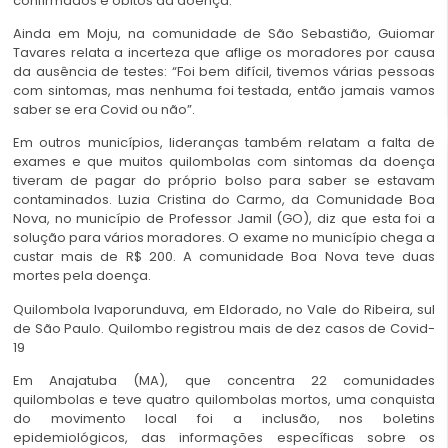
confirmados e óbitos da doença.
Ainda em Moju, na comunidade de São Sebastião, Guiomar
Tavares relata a incerteza que aflige os moradores por causa
da ausência de testes: “Foi bem difícil, tivemos várias pessoas
com sintomas, mas nenhuma foi testada, então jamais vamos
saber se era Covid ou não”.
Em outros municípios, lideranças também relatam a falta de
exames e que muitos quilombolas com sintomas da doença
tiveram de pagar do próprio bolso para saber se estavam
contaminados. Luzia Cristina do Carmo, da Comunidade Boa
Nova, no município de Professor Jamil (GO), diz que esta foi a
solução para vários moradores. O exame no município chega a
custar mais de R$ 200. A comunidade Boa Nova teve duas
mortes pela doença.
Quilombola Ivaporunduva, em Eldorado, no Vale do Ribeira, sul
de São Paulo. Quilombo registrou mais de dez casos de Covid-
19
Em Anajatuba (MA), que concentra 22 comunidades
quilombolas e teve quatro quilombolas mortos, uma conquista
do movimento local foi a inclusão, nos boletins
epidemiológicos, das informações específicas sobre os