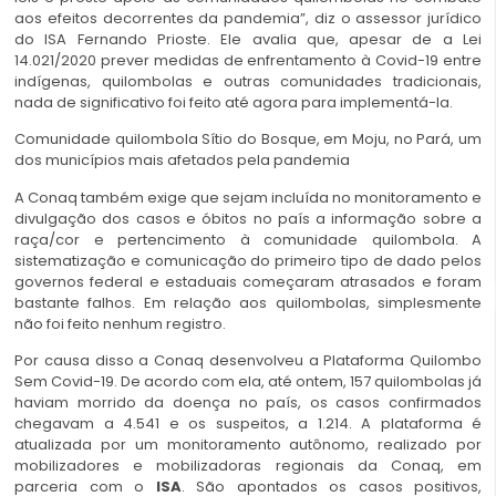
aos efeitos decorrentes da pandemia”, diz o assessor jurídico
do ISA Fernando Prioste. Ele avalia que, apesar de a Lei
14.021/2020 prever medidas de enfrentamento à Covid-19 entre
indígenas, quilombolas e outras comunidades tradicionais,
nada de significativo foi feito até agora para implementá-la.
Comunidade quilombola Sítio do Bosque, em Moju, no Pará, um
dos municípios mais afetados pela pandemia
A Conaq também exige que sejam incluída no monitoramento e
divulgação dos casos e óbitos no país a informação sobre a
raça/cor e pertencimento à comunidade quilombola. A
sistematização e comunicação do primeiro tipo de dado pelos
governos federal e estaduais começaram atrasados e foram
bastante falhos. Em relação aos quilombolas, simplesmente
não foi feito nenhum registro.
Por causa disso a Conaq desenvolveu a Plataforma Quilombo
Sem Covid-19. De acordo com ela, até ontem, 157 quilombolas já
haviam morrido da doença no país, os casos confirmados
chegavam a 4.541 e os suspeitos, a 1.214. A plataforma é
atualizada por um monitoramento autônomo, realizado por
mobilizadores e mobilizadoras regionais da Conaq, em
parceria com o
ISA
. São apontados os casos positivos,