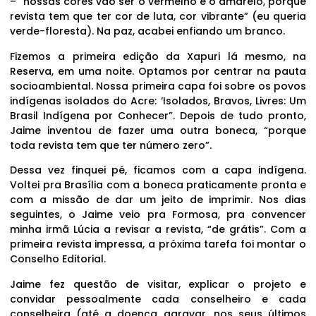
– “nossas cores vão ser o vermelho e o amarelo, porque
revista tem que ter cor de luta, cor vibrante” (eu queria
verde-floresta). Na paz, acabei enfiando um branco.
Fizemos a primeira edição da Xapuri lá mesmo, na
Reserva, em uma noite. Optamos por centrar na pauta
socioambiental. Nossa primeira capa foi sobre os povos
indígenas isolados do Acre: ‘Isolados, Bravos, Livres: Um
Brasil Indígena por Conhecer”. Depois de tudo pronto,
Jaime inventou de fazer uma outra boneca, “porque
toda revista tem que ter número zero”.
Dessa vez finquei pé, ficamos com a capa indígena.
Voltei pra Brasília com a boneca praticamente pronta e
com a missão de dar um jeito de imprimir. Nos dias
seguintes, o Jaime veio pra Formosa, pra convencer
minha irmã Lúcia a revisar a revista, “de grátis”. Com a
primeira revista impressa, a próxima tarefa foi montar o
Conselho Editorial.
Jaime fez questão de visitar, explicar o projeto e
convidar pessoalmente cada conselheiro e cada
conselheira (até a doença agravar, nos seus últimos