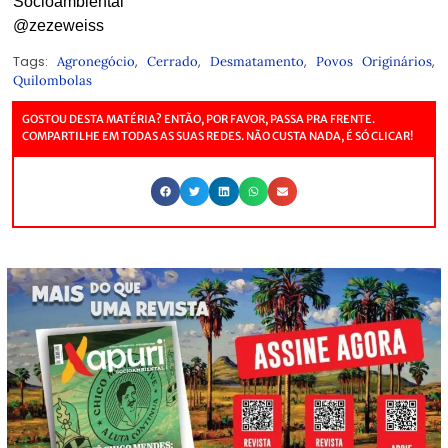
Socioambiental
@zezeweiss
Tags:
,
,
,
,
Agronegócio
Cerrado
Desmatamento
Povos Originários
Quilombolas
GOSTOU DESTA MATÉRIA? ENTÃO, POR FAVOR, PASSA PRA FRENTE.
COMPARTILHE EM TODAS AS SUAS REDES. NÃO CUSTA NADA, É SÓ CLICAR!