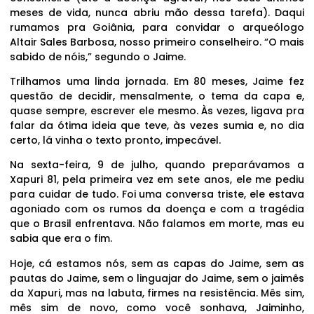
meses de vida, nunca abriu mão dessa tarefa). Daqui
rumamos pra Goiânia, para convidar o arqueólogo
Altair Sales Barbosa, nosso primeiro conselheiro. “O mais
sabido de nóis,” segundo o Jaime.
Trilhamos uma linda jornada. Em 80 meses, Jaime fez
questão de decidir, mensalmente, o tema da capa e,
quase sempre, escrever ele mesmo. Às vezes, ligava pra
falar da ótima ideia que teve, às vezes sumia e, no dia
certo, lá vinha o texto pronto, impecável.
Na sexta-feira, 9 de julho, quando preparávamos a
Xapuri 81, pela primeira vez em sete anos, ele me pediu
para cuidar de tudo. Foi uma conversa triste, ele estava
agoniado com os rumos da doença e com a tragédia
que o Brasil enfrentava. Não falamos em morte, mas eu
sabia que era o fim.
Hoje, cá estamos nós, sem as capas do Jaime, sem as
pautas do Jaime, sem o linguajar do Jaime, sem o jaimês
da Xapuri, mas na labuta, firmes na resistência. Mês sim,
mês sim de novo, como você sonhava, Jaiminho,