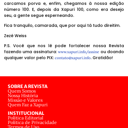
carcamos porva e, enfim, chegamos à nossa edição
número 100. E, depois da Xapuri 100, como era desejo
seu, a gente segue esperneando.
Fica tranquilo, camarada, que por aqui tá tudo direitim.
Zezé Weiss
P.S. Você que nos lê pode fortalecer nossa Revista
fazendo uma assinatura:
ou doando
www.xapuri.info/assine
qualquer valor pelo PIX:
. Gratidão!
contato@xapuri.info
SOBRE A REVISTA
Quem Somos
Nossa História
Missão e Valores
Quem Faz a Xapuri
INSTITUCIONAL
Política Editorial
Política de Privacidade
Termos de Uso