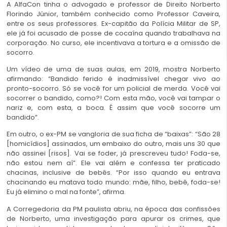
A AlfaCon tinha o advogado e professor de Direito Norberto
Florindo Júnior, também conhecido como Professor Caveira,
entre os seus professores. Ex-capitão da Polícia Militar de SP,
ele já foi acusado de posse de cocaína quando trabalhava na
corporação. No curso, ele incentivava a tortura e a omissão de
socorro.
Um vídeo de uma de suas aulas, em 2019, mostra Norberto
afirmando: “Bandido ferido é inadmissível chegar vivo ao
pronto-socorro. Só se você for um policial de merda. Você vai
socorrer o bandido, como?! Com esta mão, você vai tampar o
nariz e, com esta, a boca. É assim que você socorre um
bandido”.
Em outro, o ex-PM se vangloria de sua ficha de “baixas”: “São 28
[homicídios] assinados, um embaixo do outro, mais uns 30 que
não assinei [risos]. Vai se foder, já prescreveu tudo! Foda-se,
não estou nem aí”. Ele vai além e confessa ter praticado
chacinas, inclusive de bebês. “Por isso quando eu entrava
chacinando eu matava todo mundo: mãe, filho, bebê, foda-se!
Eu já elimino o mal na fonte”, afirma.
A Corregedoria da PM paulista abriu, na época das confissões
de Norberto, uma investigação para apurar os crimes, que