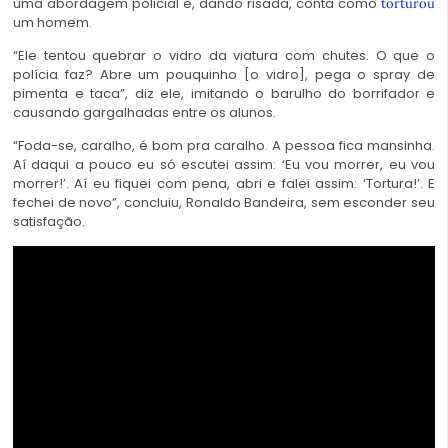
uma abordagem policial e, dando risada, conta como
torturou
um homem.
“Ele tentou quebrar o vidro da viatura com chutes. O que o
polícia faz? Abre um pouquinho [o vidro], pega o spray de
pimenta e taca”, diz ele, imitando o barulho do borrifador e
causando gargalhadas entre os alunos.
“Foda-se, caralho, é bom pra caralho. A pessoa fica mansinha.
Aí daqui a pouco eu só escutei assim: ‘Eu vou morrer, eu vou
morrer!’. Aí eu fiquei com pena, abri e falei assim: ‘Tortura!’. E
fechei de novo”, concluiu, Ronaldo Bandeira, sem esconder seu
satisfação.