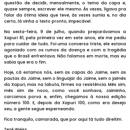
questão de decidir, mensalmente, o tema da capa e,
quase sempre, escrever ele mesmo. Às vezes, ligava pra
falar da ótima ideia que teve, às vezes sumia e, no dia
certo, lá vinha o texto pronto, impecável.
Na sexta-feira, 9 de julho, quando preparávamos a
Xapuri 81, pela primeira vez em sete anos, ele me pediu
para cuidar de tudo. Foi uma conversa triste, ele estava
agoniado com os rumos da doença e com a tragédia
que o Brasil enfrentava. Não falamos em morte, mas eu
sabia que era o fim.
Hoje, cá estamos nós, sem as capas do Jaime, sem as
pautas do Jaime, sem o linguajar do Jaime, sem o jaimês
da Xapuri, mas na labuta, firmes na resistência. Mês sim,
mês sim de novo, como você sonhava, Jaiminho,
carcamos porva e, enfim, chegamos à nossa edição
número 100. E, depois da Xapuri 100, como era desejo
seu, a gente segue esperneando.
Fica tranquilo, camarada, que por aqui tá tudo direitim.
Zezé Weiss