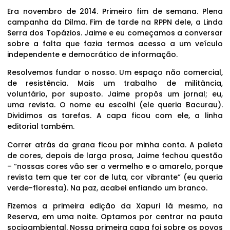
Era novembro de 2014. Primeiro fim de semana. Plena
campanha da Dilma. Fim de tarde na RPPN dele, a Linda
Serra dos Topázios. Jaime e eu começamos a conversar
sobre a falta que fazia termos acesso a um veículo
independente e democrático de informação.
Resolvemos fundar o nosso. Um espaço não comercial,
de resistência. Mais um trabalho de militância,
voluntário, por suposto. Jaime propôs um jornal; eu,
uma revista. O nome eu escolhi (ele queria Bacurau).
Dividimos as tarefas. A capa ficou com ele, a linha
editorial também.
Correr atrás da grana ficou por minha conta. A paleta
de cores, depois de larga prosa, Jaime fechou questão
– “nossas cores vão ser o vermelho e o amarelo, porque
revista tem que ter cor de luta, cor vibrante” (eu queria
verde-floresta). Na paz, acabei enfiando um branco.
Fizemos a primeira edição da Xapuri lá mesmo, na
Reserva, em uma noite. Optamos por centrar na pauta
socioambiental. Nossa primeira capa foi sobre os povos