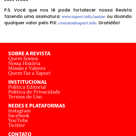
P.S. Você que nos lê pode fortalecer nossa Revista
fazendo uma assinatura:
ou doando
www.xapuri.info/assine
qualquer valor pelo PIX:
. Gratidão!
contato@xapuri.info
SOBRE A REVISTA
Quem Somos
Nossa História
Missão e Valores
Quem Faz a Xapuri
INSTITUCIONAL
Política Editorial
Política de Privacidade
Termos de Uso
REDES E PLATAFORMAS
Instagram
Facebook
YouTube
Twitter
CONTATO