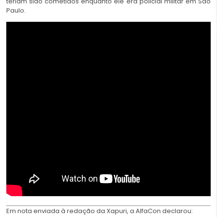
teriam sido cometidos enquanto ele era policial militar em São
Paulo.
Em nota enviada à redação da Xapuri, a AlfaCon declarou: