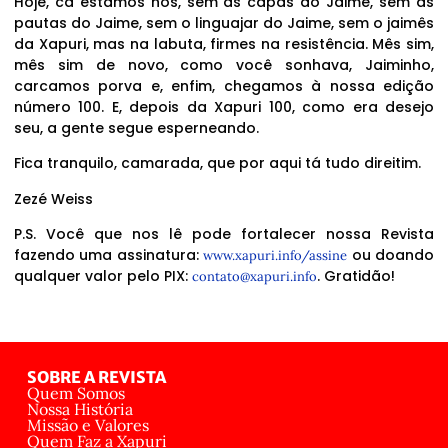
Hoje, cá estamos nós, sem as capas do Jaime, sem as
pautas do Jaime, sem o linguajar do Jaime, sem o jaimês
da Xapuri, mas na labuta, firmes na resistência. Mês sim,
mês sim de novo, como você sonhava, Jaiminho,
carcamos porva e, enfim, chegamos à nossa edição
número 100. E, depois da Xapuri 100, como era desejo
seu, a gente segue esperneando.
Fica tranquilo, camarada, que por aqui tá tudo direitim.
Zezé Weiss
P.S. Você que nos lê pode fortalecer nossa Revista
fazendo uma assinatura:
ou doando
www.xapuri.info/assine
qualquer valor pelo PIX:
. Gratidão!
contato@xapuri.info
SOBRE A REVISTA
Quem Somos
Nossa História
Missão e Valores
Quem Faz a Xapuri