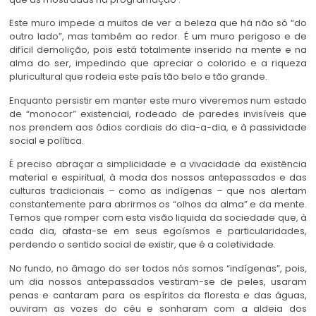
Este muro impede a muitos de ver a beleza que há não só “do
outro lado”, mas também ao redor. É um muro perigoso e de
difícil demolição, pois está totalmente inserido na mente e na
alma do ser, impedindo que apreciar o colorido e a riqueza
pluricultural que rodeia este país tão belo e tão grande.
Enquanto persistir em manter este muro viveremos num estado
de “monocor” existencial, rodeado de paredes invisíveis que
nos prendem aos ódios cordiais do dia-a-dia, e à passividade
social e política.
É preciso abraçar a simplicidade e a vivacidade da existência
material e espiritual, à moda dos nossos antepassados e das
culturas tradicionais – como as indígenas – que nos alertam
constantemente para abrirmos os “olhos da alma” e da mente.
Temos que romper com esta visão liquida da sociedade que, à
cada dia, afasta-se em seus egoísmos e particularidades,
perdendo o sentido social de existir, que é a coletividade.
No fundo, no âmago do ser todos nós somos “indígenas”, pois,
um dia nossos antepassados vestiram-se de peles, usaram
penas e cantaram para os espíritos da floresta e das águas,
ouviram as vozes do céu e sonharam com a aldeia dos