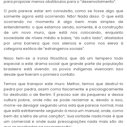
para propiciar menos obstáculos para o “desenvolvimento”.
O país parece estar em convulsão, como se fosse algo que
somente agora está ocorrendo. Não! Nada disso. O que está
ocorrendo no momento é algo bem mais simples de
entendimento: o que estamos vendo, somente, é a construção
de um novo muro, que está nos colocando, enquanto
sociedade de níveis médio e baixa, “do outro lado”, afastados
por uma barreira que nos silencia e como nos eleva à
categoria exótica de “estrangeiros sociais”.
Nisso tem-se a ironia filosófica que dá um tempero todo
especial a este drama social que grande parte da população
brasileira está vivendo: os povos indígenas vivenciam isso
desde que tiveram o primeiro contato.
Temos que transpor este muro. Melhor, temos que destruí-lo
pedra por pedra, assim como fisicamente e psicologicamente
foi destruído o de Berlim. É preciso sair da pequenez e dessa
cultura pobre, onde não se pode reclamar e, devido a isso,
morre-se devagar seguindo uma vida que parece normal, mas
que está estritamente seguindo à risca um manual, onde, como
bem diz a letra de uma canção*, ‘sua vontade nada mais é que
um comercial e onde suas preocupações nada mais são do
que as mostradas na programação’.