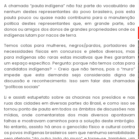
A chamada “pauta indígena” não faz parte do vocabulário de
nenhum destes representantes do povo brasileiro, pois esta
pauta pouco ou quase nada contribuiria para a manutenção
politica destes representantes que, em grande parte, são
donos ou amigos dos donos de grandes propriedades onde os
indígenas lutam por nacos de terra.
Temos cotas para mulheres, negros/pardos, portadores de
necessidades físicas em concursos e pleitos diversos, mas
para indígenas são raras estas iniciativas que lhes garantam
um espaço específico. Pergunto: porque não temos cotas para
candidatos indígenas? – Creio que não temos, pois o “muro”
impede que esta demanda seja considerada digna de
discussão e reconhecimento. Isso sem falar das chamadas
“políticas sociais”
Li e assisti estupefato sobre as chacinas nos presídios e nas
ruas das cidades em diversas partes do Brasil, e como isso se
tornou ponto de pauta em todos os âmbitos de discussões nas
mídias, onde comentaristas dos mais diversos apontavam
falhas e mostravam caminhos para a solução deste imbróglio.
No entanto, assisto há anos o genocídio físico e cultural contra
os povos indígenas brasileiros sem que nenhuma sensibilidade
seja afetada “do outro lado do muro” e torne-se, também, um