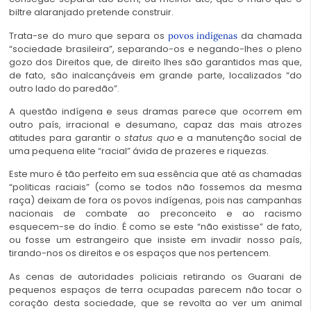
biltre alaranjado pretende construir.
Trata-se do muro que separa os
da chamada
povos indígenas
“sociedade brasileira”, separando-os e negando-lhes o pleno
gozo dos Direitos que, de direito lhes são garantidos mas que,
de fato, são inalcançáveis em grande parte, localizados “do
outro lado do paredão”.
A questão indígena e seus dramas parece que ocorrem em
outro país, irracional e desumano, capaz das mais atrozes
atitudes para garantir o
status quo
e a manutenção social de
uma pequena elite “racial” ávida de prazeres e riquezas.
Este muro é tão perfeito em sua essência que até as chamadas
“politicas raciais” (como se todos não fossemos da mesma
raça) deixam de fora os povos indígenas, pois nas campanhas
nacionais de combate ao preconceito e ao racismo
esquecem-se do índio. É como se este “não existisse” de fato,
ou fosse um estrangeiro que insiste em invadir nosso país,
tirando-nos os direitos e os espaços que nos pertencem.
As cenas de autoridades policiais retirando os Guarani de
pequenos espaços de terra ocupadas parecem não tocar o
coração desta sociedade, que se revolta ao ver um animal