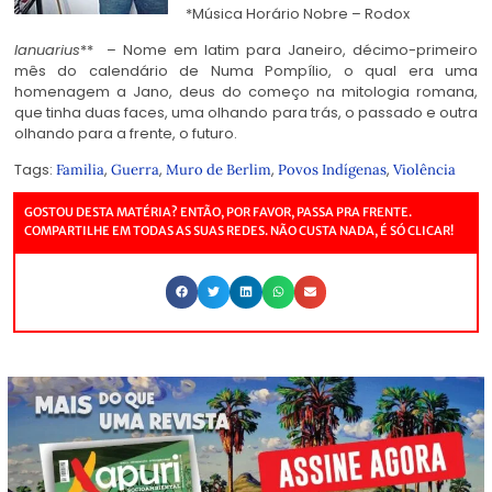
*Música Horário Nobre – Rodox
Ianuarius
** – Nome em latim para Janeiro, décimo-primeiro
mês do calendário de Numa Pompílio, o qual era uma
homenagem a Jano, deus do começo na mitologia romana,
que tinha duas faces, uma olhando para trás, o passado e outra
olhando para a frente, o futuro.
Tags:
,
,
,
,
Familia
Guerra
Muro de Berlim
Povos Indígenas
Violência
GOSTOU DESTA MATÉRIA? ENTÃO, POR FAVOR, PASSA PRA FRENTE.
COMPARTILHE EM TODAS AS SUAS REDES. NÃO CUSTA NADA, É SÓ CLICAR!