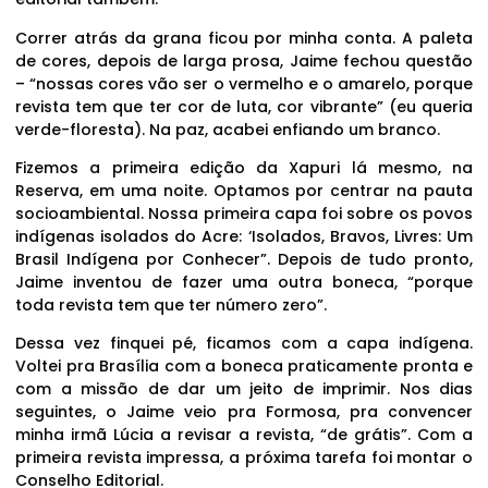
Correr atrás da grana ficou por minha conta. A paleta
de cores, depois de larga prosa, Jaime fechou questão
– “nossas cores vão ser o vermelho e o amarelo, porque
revista tem que ter cor de luta, cor vibrante” (eu queria
verde-floresta). Na paz, acabei enfiando um branco.
Fizemos a primeira edição da Xapuri lá mesmo, na
Reserva, em uma noite. Optamos por centrar na pauta
socioambiental. Nossa primeira capa foi sobre os povos
indígenas isolados do Acre: ‘Isolados, Bravos, Livres: Um
Brasil Indígena por Conhecer”. Depois de tudo pronto,
Jaime inventou de fazer uma outra boneca, “porque
toda revista tem que ter número zero”.
Dessa vez finquei pé, ficamos com a capa indígena.
Voltei pra Brasília com a boneca praticamente pronta e
com a missão de dar um jeito de imprimir. Nos dias
seguintes, o Jaime veio pra Formosa, pra convencer
minha irmã Lúcia a revisar a revista, “de grátis”. Com a
primeira revista impressa, a próxima tarefa foi montar o
Conselho Editorial.