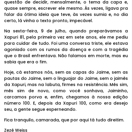
questão de decidir, mensalmente, o tema da capa e,
quase sempre, escrever ele mesmo. Às vezes, ligava pra
falar da ótima ideia que teve, às vezes sumia e, no dia
certo, lá vinha o texto pronto, impecável.
Na sexta-feira, 9 de julho, quando preparávamos a
Xapuri 81, pela primeira vez em sete anos, ele me pediu
para cuidar de tudo. Foi uma conversa triste, ele estava
agoniado com os rumos da doença e com a tragédia
que o Brasil enfrentava. Não falamos em morte, mas eu
sabia que era o fim.
Hoje, cá estamos nós, sem as capas do Jaime, sem as
pautas do Jaime, sem o linguajar do Jaime, sem o jaimês
da Xapuri, mas na labuta, firmes na resistência. Mês sim,
mês sim de novo, como você sonhava, Jaiminho,
carcamos porva e, enfim, chegamos à nossa edição
número 100. E, depois da Xapuri 100, como era desejo
seu, a gente segue esperneando.
Fica tranquilo, camarada, que por aqui tá tudo direitim.
Zezé Weiss