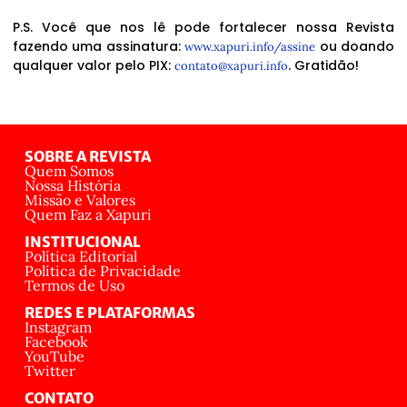
P.S. Você que nos lê pode fortalecer nossa Revista
fazendo uma assinatura:
ou doando
www.xapuri.info/assine
qualquer valor pelo PIX:
. Gratidão!
contato@xapuri.info
SOBRE A REVISTA
Quem Somos
Nossa História
Missão e Valores
Quem Faz a Xapuri
INSTITUCIONAL
Política Editorial
Política de Privacidade
Termos de Uso
REDES E PLATAFORMAS
Instagram
Facebook
YouTube
Twitter
CONTATO