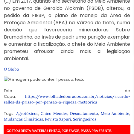
(…) Em 2017, quando era secretário do Meio Ambiente
no governo de Geraldo Alckmin (PSDB), alterou, a
pedido da FIESP, o plano de manejo da Área de
Proteção Ambiental (APA) na Várzea do Tietê, numa
decisão que favoreceria mineradoras. Sobre
Brumadinho, ao invés de pedir uma punição exemplar
e aumentar a fiscalização, o chefe do Meio Ambiente
prometeu afrouxar ainda mais a legislação
ambiental.
O Globo
Foto de
Capa:
https://www.folhadedourados.com.br/noticias/ricardo-
salles-da-prisao-por-pensao-a-riqueza-meteorica
Tags:
,
,
,
,
Agrotóxicos
Chico Mendes
Desmatamento
Meio Ambiente
,
,
Mudanças Climáticas
Revista Xapuri
Seringueiros
GOSTOU DESTA MATÉRIA? ENTÃO, POR FAVOR, PASSA PRA FRENTE.