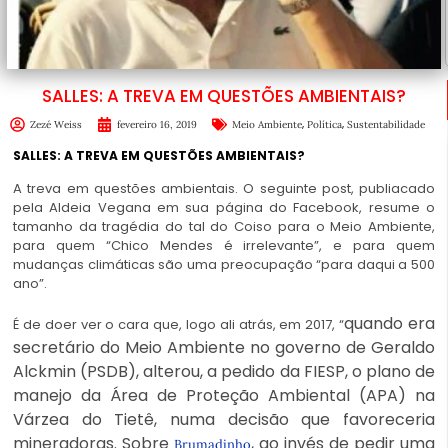
SALLES: A TREVA EM QUESTÕES AMBIENTAIS?
,
,
Zezé Weiss
fevereiro 16, 2019
Meio Ambiente
Política
Sustentabilidade
SALLES: A TREVA EM QUESTÕES AMBIENTAIS?
A treva em questões ambientais. O seguinte post, publiacado
pela Aldeia Vegana em sua página do Facebook, resume o
tamanho da tragédia do tal do Coiso para o Meio Ambiente,
para quem “Chico Mendes é irrelevante”, e para quem
mudanças climáticas são uma preocupação “para daqui a 500
ano”.
quando era
É de doer ver o cara que, logo ali atrás, em 2017, “
secretário do Meio Ambiente no governo de Geraldo
Alckmin (PSDB), alterou, a pedido da FIESP, o plano de
manejo da Área de Proteção Ambiental (APA) na
Várzea do Tietê, numa decisão que favoreceria
mineradoras. Sobre
, ao invés de pedir uma
Brumadinho