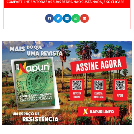
COMPARTILHE EM TODAS AS SUAS REDES. NÃO CUSTA NADA, É SÓ CLICAR!