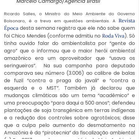
Marcelo Camargo/Agência Brasil
Ricardo Salles, o Ministro do Meio Ambiente do Governo
Revista
Bolsonaro, é a treva em questões ambientais. A
desta semana registra que ele não sabe quem
Época
foi Chico Mendes (conforme admitiu no
). Só
Roda Viva
tinha ouvido falar do ambientalista por “gente do
agro” que o informou que o maior herói ambiental
amazônico era um aproveitador que “usava os
seringueiros”.
Na sua campanha para deputado
comparava seu número (3.006) ao calibre de balas
de fuzil “contra a praga do ja
vali” e “contra a
esquerda e o MST”. Também já declarou que
mudanças climáticas são um tema “acadêmico” e
uma preocupação “para daqui a 500 anos”; defendeu
plantações de soja transgênica em terras indígenas
e a redução dos controles sobre agrotóxicos; disse
que a culpa pelo aumento do desmatamento na
Amazônia é da “pirotecnia” da fiscalização ambiental